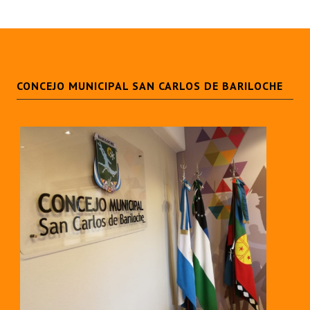
Dictámenes Asesoría Letrada
Actas de Sesión
Informes de Unidad Coordinadora
CONCEJO MUNICIPAL SAN CARLOS DE BARILOCHE
Ejecución Presupuestaria
Actas de Audiencias Públicas
NORMATIVA
Comunicaciones
Declaraciones
Resoluciones
Resoluciones de Presidencia