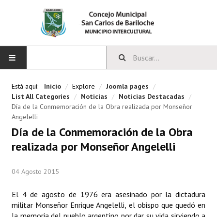
INICIO
Está aquí:
Inicio
/
Explore
/
Joomla pages
/
List All Categories
/
Noticias
/
Noticias Destacadas
/
CONCEJO
Día de la Conmemoración de la Obra realizada por Monseñor
Angelelli
Bloques Políticos
Día de la Conmemoración de la Obra
realizada por Monseñor Angelelli
Integrantes del Concejo
Comisiones Permanentes
04 Agosto 2015
Comisiones Especiales
El 4 de agosto de 1976 era asesinado por la dictadura
militar Monseñor Enrique Angelelli, el obispo que quedó en
Concejales Mandato Cumplido
la memoria del pueblo argentino por dar su vida sirviendo a