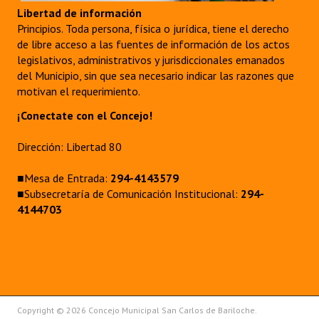
INSTITUCIONAL
Libertad de información
Principios. Toda persona, física o jurídica, tiene el derecho
Antiguos Pobladores
de libre acceso a las fuentes de información de los actos
legislativos, administrativos y jurisdiccionales emanados
Noticias Destacadas
del Municipio, sin que sea necesario indicar las razones que
motivan el requerimiento.
Registros y Distinciones
¡Conectate con el Concejo!
Datos Históricos
Dirección: Libertad 80
Premio al Mérito - Registro
■Mesa de Entrada:
294-4143579
Audiencias Públicas - Registro
■Subsecretaría de Comunicación Institucional:
294-
4144703
Mujeres que Dejaron Huellas - Registro
Periodistas Decanos - Registro
Ciudadano Ilustre - Registro
Banca del Vecino - Registro
Copyright © 2026 Concejo Municipal San Carlos de Bariloche.