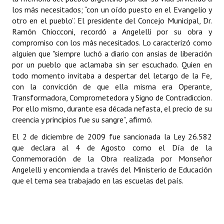
los más necesitados; “con un oído puesto en el Evangelio y
Programas
otro en el pueblo”. El presidente del Concejo Municipal, Dr.
Ramón Chiocconi, recordó a Angelelli ​por su obra y
LEGISLACIÓN
compromiso con los más necesitados. Lo caracterizó como
alguien que "siempre luchó a diario con ansias de liberación
Constitución Nacional
por un pueblo que aclamaba sin ser escuchado. Quien en
todo momento invitaba a despertar del letargo de la Fe,
Constitución Provincial
con la convicción de que ella misma era Operante,
Carta Orgánica 2007
Transformadora, Comprometedora y Signo de Contradiccion.
Por ello mismo, durante esa década nefasta, el precio de su
Reglamento Interno
creencia y principios fue su sangre”, afirmó.
El 2 de diciembre de 2009 fue sancionada la Ley 26.582
Digesto
que declara al 4 de Agosto como el Día de la
Conmemoración de la Obra realizada por Monseñor
Organigrama
Angelelli y encomienda a través del Ministerio de Educación
que el tema sea trabajado en las escuelas del país.
DOCUMENTOS
Informes de Gestión
Proyectos Presentados