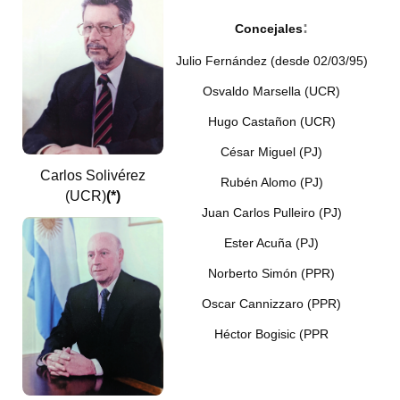
Huéspedes de Honor - Registro
:
Concejales
Antiguos Pobladores - Registro
Julio Fernández (desde 02/03/95)
Reconocimientos - Registro
Osvaldo Marsella (UCR)
Hugo Castañon (UCR)
Bariloche, Municipio intercultural
César Miguel (PJ)
Entrega de distinciones
Carlos Solivérez
Rubén Alomo (PJ)
(UCR)
(*)
REFORMA DE LA CARTA ORGÁNICA
Juan Carlos Pulleiro (PJ)
Ester Acuña (PJ)
Norberto Simón (PPR)
Oscar Cannizzaro (PPR)
Héctor Bogisic (PPR