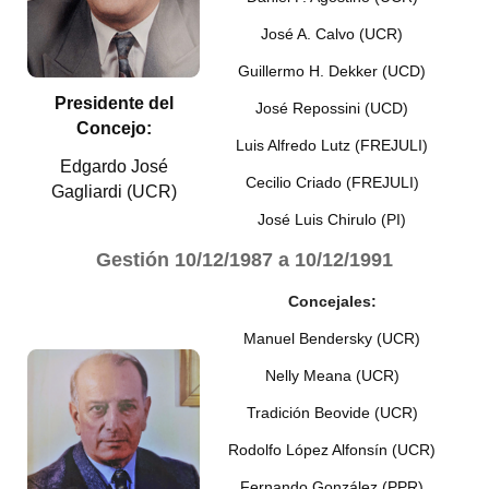
José A. Calvo (UCR)
Dictámenes Asesoría Letrada
Guillermo H. Dekker (UCD)
Actas de Sesión
Presidente del
José Repossini (UCD)
Concejo:
Informes de Unidad Coordinadora
Luis Alfredo Lutz (FREJULI)
Edgardo José
Ejecución Presupuestaria
Cecilio Criado (FREJULI)
Gagliardi (UCR)
José Luis Chirulo (PI)
Actas de Audiencias Públicas
Gestión
10/12/1987 a 10/12/1991
NORMATIVA
Concejales:
Comunicaciones
Manuel Bendersky (UCR)
Declaraciones
Nelly Meana (UCR)
Resoluciones
Tradición Beovide (UCR)
Rodolfo López Alfonsín (UCR)
Resoluciones de Presidencia
Fernando González (PPR)