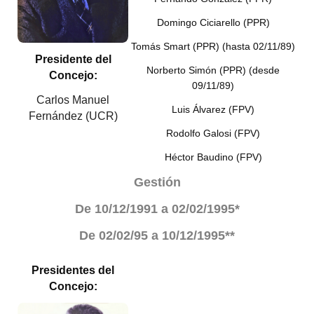
INSTITUCIONAL
Domingo Ciciarello (PPR)
Antiguos Pobladores
Tomás Smart (PPR) (hasta 02/11/89)
Presidente del
Noticias Destacadas
Norberto Simón (PPR) (desde
Concejo:
09/11/89)
Registros y Distinciones
Carlos Manuel
Luis Álvarez (FPV)
Fernández (UCR)
Datos Históricos
Rodolfo Galosi (FPV)
Premio al Mérito - Registro
Héctor Baudino (FPV)
Gestión
Audiencias Públicas - Registro
De 10/12/1991 a 02/02/1995*
Mujeres que Dejaron Huellas - Registro
De
02/02/95 a
10/12/1995**
Periodistas Decanos - Registro
Ciudadano Ilustre - Registro
Presidentes del
Concejo:
Banca del Vecino - Registro