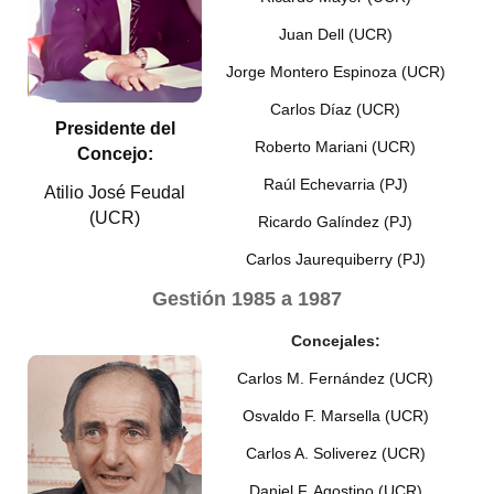
Programas
Juan Dell (UCR)
LEGISLACIÓN
Jorge Montero Espinoza (UCR)
Carlos Díaz (UCR)
Constitución Nacional
Presidente del
Roberto Mariani (UCR)
Concejo:
Constitución Provincial
Raúl Echevarria (PJ)
Atilio José Feudal
Carta Orgánica 2007
(UCR)
Ricardo Galíndez (PJ)
Reglamento Interno
Carlos Jaurequiberry (PJ)
Gestión
1985 a 1987
Digesto
Concejales:
Organigrama
Carlos M. Fernández (UCR)
DOCUMENTOS
Osvaldo F. Marsella (UCR)
Informes de Gestión
Carlos A. Soliverez (UCR)
Daniel F. Agostino (UCR)
Proyectos Presentados