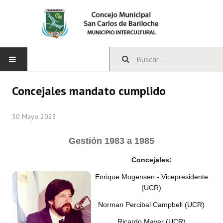
INICIO
Concejales mandato cumplido
CONCEJO
30 Mayo 2023
Bloques Políticos
Gestión
1983 a 1985
Integrantes del Concejo
Concejales:
Comisiones Permanentes
Enrique Mogensen - Vicepresidente
(UCR)
Comisiones Especiales
Norman Percibal Campbell (UCR)
Concejales Mandato Cumplido
Ricardo Mayer (UCR)