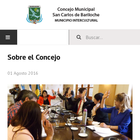
INICIO
Sobre el Concejo
CONCEJO
01 Agosto 2016
Bloques Políticos
Integrantes del Concejo
Comisiones Permanentes
Comisiones Especiales
Concejales Mandato Cumplido