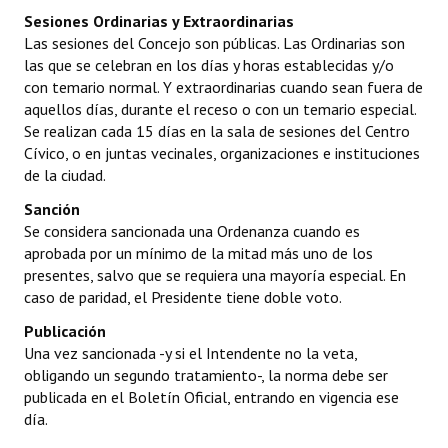
Huéspedes de Honor - Registro
Sesiones Ordinarias y Extraordinarias
Las sesiones del Concejo son públicas. Las Ordinarias son
Antiguos Pobladores - Registro
las que se celebran en los días y horas establecidas y/o
con temario normal. Y extraordinarias cuando sean fuera de
Reconocimientos - Registro
aquellos días, durante el receso o con un temario especial.
Se realizan cada 15 días en la sala de sesiones del Centro
Bariloche, Municipio intercultural
Cívico, o en juntas vecinales, organizaciones e instituciones
de la ciudad.
Entrega de distinciones
Sanción
REFORMA DE LA CARTA ORGÁNICA
Se considera sancionada una Ordenanza cuando es
aprobada por un mínimo de la mitad más uno de los
presentes, salvo que se requiera una mayoría especial. En
caso de paridad, el Presidente tiene doble voto.
Publicación
Una vez sancionada -y si el Intendente no la veta,
obligando un segundo tratamiento-, la norma debe ser
publicada en el Boletín Oficial, entrando en vigencia ese
día.