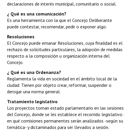
declaraciones de interés municipal, comunitario o social.
INSTITUCIONAL
¿ Qué es una comunicación?
Antiguos Pobladores
Es una herramienta con la que el Concejo Deliberante
puede contestar, recomendar, pedir o exponer algo.
Noticias Destacadas
Resoluciones
Registros y Distinciones
El Concejo puede emanar Resoluciones, cuya finalidad es el
rechazo de solicitudes particulares, la adopción de medidas
Datos Históricos
respecto a la composición u organización interna del
Concejo.
Premio al Mérito - Registro
¿
Qué es una Ordenanza?
Audiencias Públicas - Registro
Reglamenta la vida en sociedad en el ámbito local de la
ciudad. Tienen por objeto crear, reformar, suspender o
Mujeres que Dejaron Huellas - Registro
derogar una norma general.
Periodistas Decanos - Registro
Tratamiento legislativo
Los proyectos toman estado parlamentario en las sesiones
Ciudadano Ilustre - Registro
del Concejo, donde se les establece el recorrido legislativo:
en qué comisiones permanentes serán analizados -según su
Banca del Vecino - Registro
temática- y dictaminados para ser llevados a sesión.