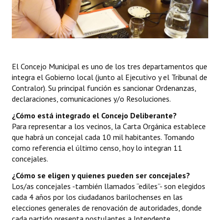
Programas
LEGISLACIÓN
Constitución Nacional
El Concejo Municipal es uno de los tres departamentos que
Constitución Provincial
integra el Gobierno local (junto al Ejecutivo y el Tribunal de
Contralor). Su principal función es sancionar Ordenanzas,
Carta Orgánica 2007
declaraciones, comunicaciones y/o Resoluciones.
Reglamento Interno
¿Cómo está integrado el Concejo Deliberante?
Para representar a los vecinos, la Carta Orgánica establece
Digesto
que habrá un concejal cada 10 mil habitantes. Tomando
como referencia el último censo, hoy lo integran 11
Organigrama
concejales.
¿Cómo se eligen y quienes pueden ser concejales?
DOCUMENTOS
Los/as concejales -también llamados “ediles”- son elegidos
cada 4 años por los ciudadanos barilochenses en las
Informes de Gestión
elecciones generales de renovación de autoridades, donde
cada partido presenta postulantes a Intendente,
Proyectos Presentados