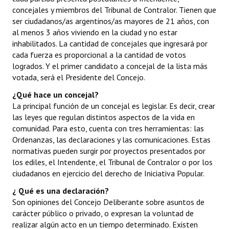
concejales y miembros del Tribunal de Contralor. Tienen que
Dictámenes Asesoría Letrada
ser ciudadanos/as argentinos/as mayores de 21 años, con
al menos 3 años viviendo en la ciudad y no estar
Actas de Sesión
inhabilitados. La cantidad de concejales que ingresará por
cada fuerza es proporcional a la cantidad de votos
Informes de Unidad Coordinadora
logrados. Y el primer candidato a concejal de la lista más
votada, será el Presidente del Concejo.
Ejecución Presupuestaria
¿Qué hace un concejal?
Actas de Audiencias Públicas
La principal función de un concejal es legislar. Es decir, crear
las leyes que regulan distintos aspectos de la vida en
NORMATIVA
comunidad. Para esto, cuenta con tres herramientas: las
Ordenanzas, las declaraciones y las comunicaciones. Estas
Comunicaciones
normativas pueden surgir por proyectos presentados por
los ediles, el Intendente, el Tribunal de Contralor o por los
Declaraciones
ciudadanos en ejercicio del derecho de Iniciativa Popular.
¿
Qué es una declaración?
Resoluciones
Son opiniones del Concejo Deliberante sobre asuntos de
carácter público o privado, o expresan la voluntad de
Resoluciones de Presidencia
realizar algún acto en un tiempo determinado. Existen