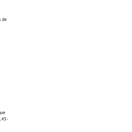
s de
que
 143-