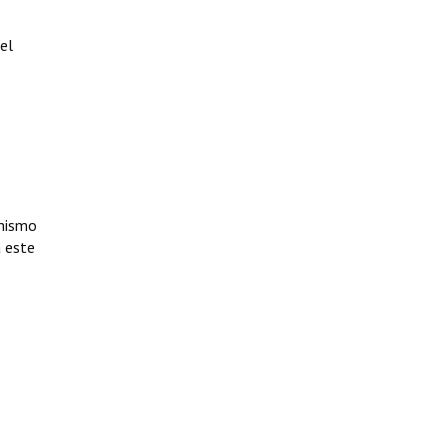
el
 mismo
a este