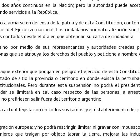
do dos años continuos en la Nación; pero la autoridad puede acor
ndo servicios a la República.
o a armarse en defensa de la patria y de esta Constitución, confor
os del Ejecutivo nacional. Los ciudadanos por naturalización son l
os contados desde el día en que obtengan su carta de ciudadanía.
, sino por medio de sus representantes y autoridades creadas p
nas que se atribuya los derechos del pueblo y peticione a nombre 
aque exterior que pongan en peligro el ejercicio de esta Constituc
tado de sitio la provincia o territorio en donde exista la perturba
titucionales. Pero durante esta suspensión no podrá el presiden
oder se limitará en tal caso respecto de las personas, a arres
no prefiriesen salir fuera del territorio argentino.
a actual legislación en todos sus ramos, y el establecimiento del ju
ración europea; y no podrá restringir, limitar ni gravar con impuest
njeros que traigan por objeto labrar la tierra, mejorar las indus