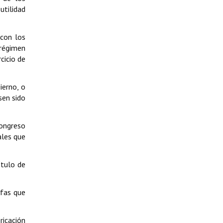
utilidad
 con los
 régimen
cicio de
ierno, o
sen sido
Congreso
ales que
ítulo de
ifas que
ricación