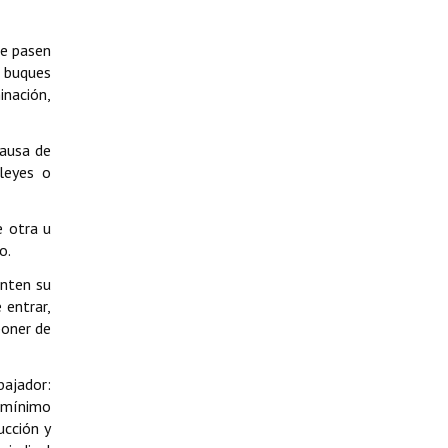
ue pasen
, buques
inación,
causa de
leyes o
e otra u
o.
enten su
 entrar,
poner de
bajador:
o mínimo
ucción y