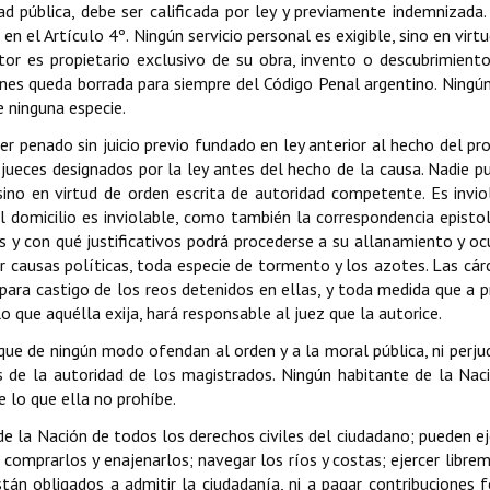
ad pública, debe ser calificada por ley y previamente indemnizada.
 el Artículo 4º. Ningún servicio personal es exigible, sino en virtu
or es propietario exclusivo de su obra, invento o descubrimiento
ienes queda borrada para siempre del Código Penal argentino. Ningú
e ninguna especie.
er penado sin juicio previo fundado en ley anterior al hecho del pro
jueces designados por la ley antes del hecho de la causa. Nadie p
sino en virtud de orden escrita de autoridad competente. Es invio
l domicilio es inviolable, como también la correspondencia epistol
s y con qué justificativos podrá procederse a su allanamiento y oc
 causas políticas, toda especie de tormento y los azotes. Las cár
 para castigo de los reos detenidos en ellas, y toda medida que a 
o que aquélla exija, hará responsable al juez que la autorice.
que de ningún modo ofendan al orden y a la moral pública, ni perju
s de la autoridad de los magistrados. Ningún habitante de la Nac
e lo que ella no prohíbe.
 de la Nación de todos los derechos civiles del ciudadano; pueden ej
, comprarlos y enajenarlos; navegar los ríos y costas; ejercer libre
tán obligados a admitir la ciudadanía, ni a pagar contribuciones 