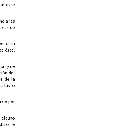
tar este
me a las
ibres de
or esta
de éste,
ión y de
ción del
te de la
tarlas o
icio por
o alguno
trias, e