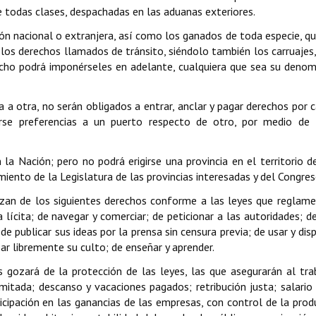
e todas clases, despachadas en las aduanas exteriores.
ción nacional o extranjera, así como los ganados de toda especie, q
de los derechos llamados de tránsito, siéndolo también los carruajes
echo podrá imponérseles en adelante, cualquiera que sea su denom
a a otra, no serán obligados a entrar, anclar y pagar derechos por 
rse preferencias a un puerto respecto de otro, por medio de 
 la Nación; pero no podrá erigirse una provincia en el territorio d
imiento de la Legislatura de las provincias interesadas y del Congres
ozan de los siguientes derechos conforme a las leyes que reglam
ia lícita; de navegar y comerciar; de peticionar a las autoridades; de
; de publicar sus ideas por la prensa sin censura previa; de usar y dis
sar libremente su culto; de enseñar y aprender.
s gozará de la protección de las leyes, las que asegurarán al tra
limitada; descanso y vacaciones pagados; retribución justa; salari
ticipación en las ganancias de las empresas, con control de la prod