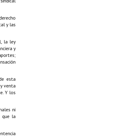
sindical
 derecho
al y las
, la ley
nciera y
aportes;
ensación
de esta
 y venta
e. Y los
nales ni
n que la
entencia