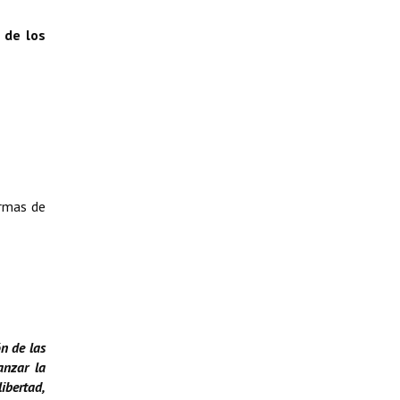
 de los
ormas de
n de las
anzar la
libertad,