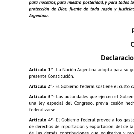
para nosotros, para nuestra posteridad, y para todos 
protección de Dios, fuente de toda razón y justici
Argentina.
C
Declaracio
Artículo 1º
.- La Nación Argentina adopta para su g
presente Constitución.
Artículo 2º
.- El Gobierno federal sostiene el culto
Artículo 3º
.- Las autoridades que ejercen el Gobier
una ley especial del Congreso, previa cesión hec
federalizarse.
Artículo 4º
.- El Gobierno federal provee a los gas
de derechos de importación y exportación, del de la 
de las demás contribuciones que equitativa y pr