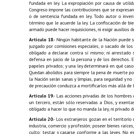
fundada en ley. La expropiación por causa de utilid
Congreso impone las contribuciones que se expresan en
o de sentencia fundada en ley. Todo autor o invent
término que le acuerde la ley. La confiscación de b
armado puede hacer requisiciones, ni exigir auxilios d
Artículo 18
.- Ningún habitante de la Nación puede s
juzgado por comisiones especiales, o sacado de los 
obligado a declarar contra sí mismo; ni arrestado 
defensa en juicio de la persona y de los derechos. E
papeles privados; y una ley determinará en qué caso
Quedan abolidos para siempre la pena de muerte por
la Nación serán sanas y limpias, para seguridad y no
de precaución conduzca a mortificarlos más allá de l
Artículo 19
.- Las acciones privadas de los hombres 
un tercero, están sólo reservadas a Dios, y exenta
obligado a hacer lo que no manda la ley, ni privado d
Artículo 20
.- Los extranjeros gozan en el territorio
industria, comercio y profesión; poseer bienes raíces
culto; testar y casarse conforme a las leyes. No es