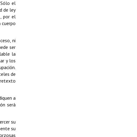
 Sólo el
d de ley
, por el
n cuerpo
ceso, ni
uede ser
lable la
ar y los
upación.
celes de
pretexto
diquen a
ión será
ercer su
mente su
forzosas