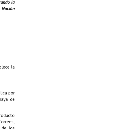
cando la
a Nación
blece la
lica por
 haya de
producto
Correos,
 de los