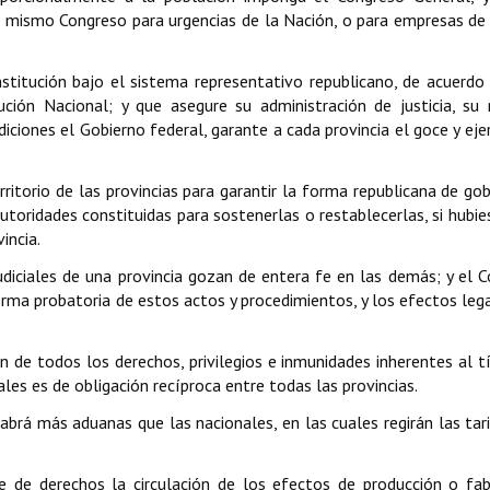
l mismo Congreso para urgencias de la Nación, o para empresas de 
onstitución bajo el sistema representativo republicano, de acuerdo
tución Nacional; y que asegure su administración de justicia, su
diciones el Gobierno federal, garante a cada provincia el goce y ejer
erritorio de las provincias para garantir la forma republicana de gob
 autoridades constituidas para sostenerlas o restablecerlas, si hubie
incia.
judiciales de una provincia gozan de entera fe en las demás; y el 
orma probatoria de estos actos y procedimientos, y los efectos leg
n de todos los derechos, privilegios e inmunidades inherentes al t
les es de obligación recíproca entre todas las provincias.
 habrá más aduanas que las nacionales, en las cuales regirán las tar
bre de derechos la circulación de los efectos de producción o fab