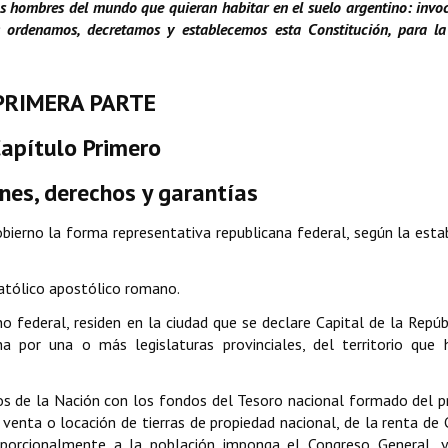
los hombres del mundo que quieran habitar en el suelo argentino: invo
a: ordenamos, decretamos y establecemos esta Constitución, para l
PRIMERA PARTE
apítulo Primero
nes, derechos y garantías
obierno la forma representativa republicana federal, según la esta
 católico apostólico romano.
no federal, residen en la ciudad que se declare Capital de la Repúb
ha por una o más legislaturas provinciales, del territorio que
tos de la Nación con los fondos del Tesoro nacional formado del 
venta o locación de tierras de propiedad nacional, de la renta de 
oporcionalmente a la población imponga el Congreso General, y