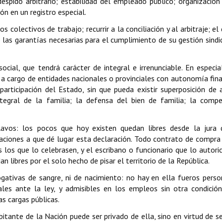
espido arbitrario; estabilidad del empleado público; organización 
ión en un registro especial.
colectivos de trabajo; recurrir a la conciliación y al arbitraje; el
las garantías necesarias para el cumplimiento de su gestión sindic
cial, que tendrá carácter de integral e irrenunciable. En especial
á a cargo de entidades nacionales o provinciales con autonomía fina
articipación del Estado, sin que pueda existir superposición de 
ntegral de la familia; la defensa del bien de familia; la comp
lavos: los pocos que hoy existen quedan libres desde la jura 
izaciones a que dé lugar esta declaración. Todo contrato de compra
los que lo celebrasen, y el escribano o funcionario que lo autoric
libres por el solo hecho de pisar el territorio de la República.
ogativas de sangre, ni de nacimiento: no hay en ella fueros perso
les ante la ley, y admisibles en los empleos sin otra condició
as cargas públicas.
abitante de la Nación puede ser privado de ella, sino en virtud de s