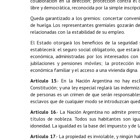
colaboración en la dirección; protección contra el d
libre y democrática, reconocida por la simple inscripc
Queda garantizado a los gremios: concertar convenios 
de huelga. Los representantes gremiales gozarán de 
relacionadas con la estabilidad de su empleo.
El Estado otorgará los beneficios de la seguridad so
establecerá: el seguro social obligatorio, que estar
económica, administradas por los interesados con p
jubilaciones y pensiones móviles; la protección i
económica familiar y el acceso a una vivienda digna.
Artículo 15
.- En la Nación Argentina no hay esc
Constitución; y una ley especial reglará las indemn
de personas es un crimen de que serán responsables 
esclavos que de cualquier modo se introduzcan quedan 
Artículo 16
.- La Nación Argentina no admite prerr
títulos de nobleza. Todos sus habitantes son igua
idoneidad. La igualdad es la base del impuesto y de l
Artículo 17
.- La propiedad es inviolable, y ningún h