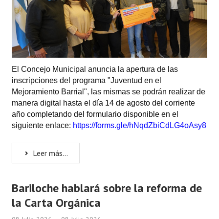
Dictámenes Asesoría Letrada
Actas de Sesión
Informes de Unidad Coordinadora
El Concejo Municipal anuncia la apertura de las
Ejecución Presupuestaria
inscripciones del programa "Juventud en el
Mejoramiento Barrial", las mismas se podrán realizar de
Actas de Audiencias Públicas
manera digital hasta el día 14 de agosto del corriente
año completando del formulario disponible en el
NORMATIVA
siguiente enlace:
https://forms.gle/hNqdZbiCdLG4oAsy8
Comunicaciones
Leer más...
Declaraciones
Resoluciones
Bariloche hablará sobre la reforma de
la Carta Orgánica
Resoluciones de Presidencia