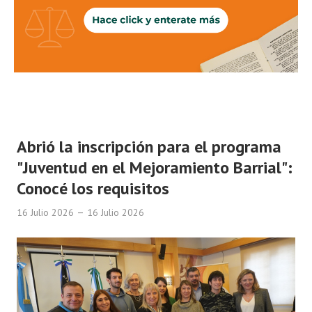
Programas
LEGISLACIÓN
Constitución Nacional
Constitución Provincial
Carta Orgánica 2007
Abrió la inscripción para el programa
Reglamento Interno
"Juventud en el Mejoramiento Barrial":
Conocé los requisitos
Digesto
16 Julio 2026
16 Julio 2026
Organigrama
DOCUMENTOS
Informes de Gestión
Proyectos Presentados