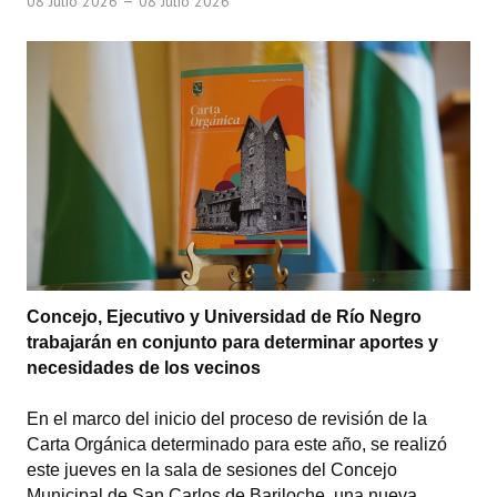
08 Julio 2026
08 Julio 2026
INSTITUCIONAL
Antiguos Pobladores
Noticias Destacadas
Registros y Distinciones
Datos Históricos
Premio al Mérito - Registro
Audiencias Públicas - Registro
Concejo, Ejecutivo y Universidad de Río Negro
Mujeres que Dejaron Huellas - Registro
trabajarán en conjunto para determinar aportes y
necesidades de los vecinos
Periodistas Decanos - Registro
En el marco del inicio del proceso de revisión de la
Ciudadano Ilustre - Registro
Carta Orgánica determinado para este año, se realizó
este jueves en la sala de sesiones del Concejo
Banca del Vecino - Registro
Municipal de San Carlos de Bariloche, una nueva