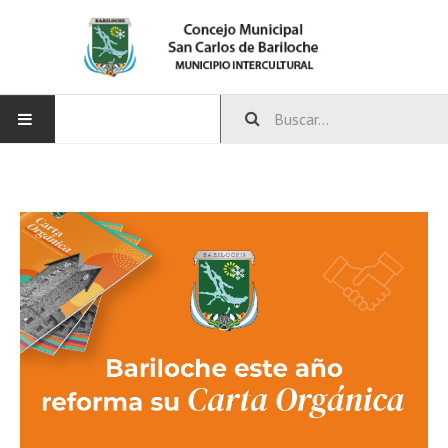
INICIO
CONCEJO
Bloques Políticos
Integrantes del Concejo
Comisiones Permanentes
Comisiones Especiales
Concejales Mandato Cumplido