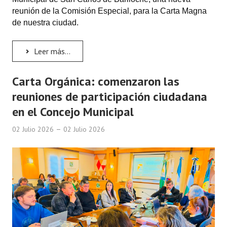
Huéspedes de Honor - Registro
reunión de la Comisión Especial, para la Carta Magna
de nuestra ciudad.
Antiguos Pobladores - Registro
Leer más...
Reconocimientos - Registro
Bariloche, Municipio intercultural
Carta Orgánica: comenzaron las
Entrega de distinciones
reuniones de participación ciudadana
en el Concejo Municipal
REFORMA DE LA CARTA ORGÁNICA
02 Julio 2026
02 Julio 2026