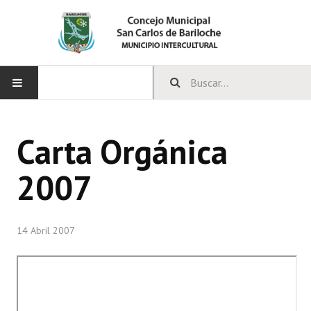
INICIO
Carta Orgánica
CONCEJO
2007
Bloques Políticos
Integrantes del Concejo
14 Abril 2007
Comisiones Permanentes
Comisiones Especiales
Concejales Mandato Cumplido