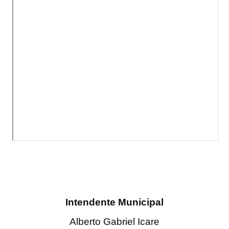
Dictámenes Asesoría Letrada
Actas de Sesión
Informes de Unidad Coordinadora
Ejecución Presupuestaria
Actas de Audiencias Públicas
NORMATIVA
Comunicaciones
Declaraciones
Resoluciones
Intendente Municipal
Resoluciones de Presidencia
Alberto Gabriel Icare