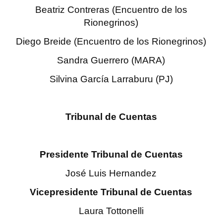
Beatriz Contreras (Encuentro de los
Huéspedes de Honor - Registro
Rionegrinos)
Antiguos Pobladores - Registro
Diego Breide (Encuentro de los Rionegrinos)
Reconocimientos - Registro
Sandra Guerrero (MARA)
Bariloche, Municipio intercultural
Silvina García Larraburu (PJ)
Entrega de distinciones
REFORMA DE LA CARTA ORGÁNICA
Tribunal de Cuentas
Presidente Tribunal de Cuentas
José Luis Hernandez
Vicepresidente Tribunal de Cuentas
Laura Tottonelli