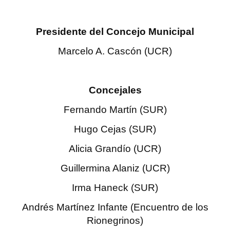
INSTITUCIONAL
Antiguos Pobladores
Presidente del Concejo Municipal
Marcelo A. Cascón (UCR)
Noticias Destacadas
Registros y Distinciones
Concejales
Datos Históricos
Fernando Martín (SUR)
Premio al Mérito - Registro
Hugo Cejas (SUR)
Audiencias Públicas - Registro
Alicia Grandío (UCR)
Mujeres que Dejaron Huellas - Registro
Guillermina Alaniz (UCR)
Periodistas Decanos - Registro
Irma Haneck (SUR)
Ciudadano Ilustre - Registro
Andrés Martínez Infante (Encuentro de los
Banca del Vecino - Registro
Rionegrinos)