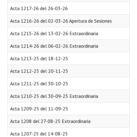
Programas
Acta 1217-26 del 26-03-26
LEGISLACIÓN
Acta 1216-26 del 02-03-26 Apertura de Sesiones
Acta 1215-26 del 13-02-26 Extraordinaria
Constitución Nacional
Acta 1214-26 del 06-02-26 Extraordinaria
Constitución Provincial
Acta 1213-25 del 18-12-25
Carta Orgánica 2007
Acta 1212-25 del 20-11-25
Reglamento Interno
Acta 1211-25 del 30-10-25
Digesto
Acta 1210-25 del 30-09-25 Extraordinaria
Organigrama
Acta 1209-25 del 11-09-25
DOCUMENTOS
Acta 1208 del 27-08-25 Extraordinaria
Informes de Gestión
Acta 1207-25 del 14-08-25
Proyectos Presentados