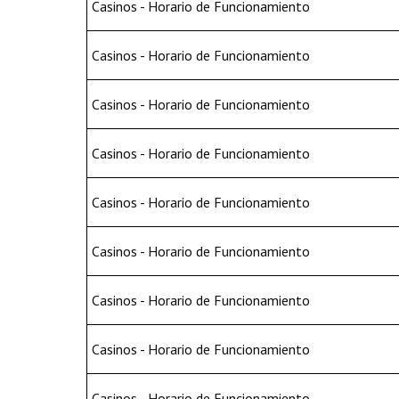
Casinos - Horario de Funcionamiento
Casinos - Horario de Funcionamiento
Casinos - Horario de Funcionamiento
Casinos - Horario de Funcionamiento
Casinos - Horario de Funcionamiento
Casinos - Horario de Funcionamiento
Casinos - Horario de Funcionamiento
Casinos - Horario de Funcionamiento
Casinos - Horario de Funcionamiento