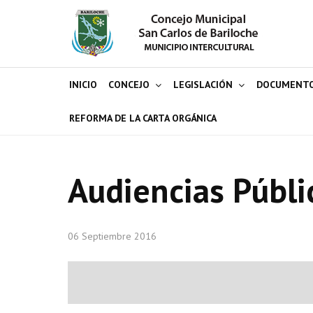
INICIO
CONCEJO
LEGISLACIÓN
DOCUMENT
REFORMA DE LA CARTA ORGÁNICA
Audiencias Públic
06 Septiembre 2016