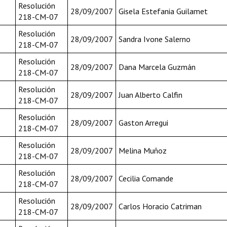
Resolución
28/09/2007
Gisela Estefania Guilamet
218-CM-07
Resolución
28/09/2007
Sandra Ivone Salerno
218-CM-07
Resolución
28/09/2007
Dana Marcela Guzmán
218-CM-07
Resolución
28/09/2007
Juan Alberto Calfin
218-CM-07
Resolución
28/09/2007
Gaston Arregui
218-CM-07
Resolución
28/09/2007
Melina Muñoz
218-CM-07
Resolución
28/09/2007
Cecilia Comande
218-CM-07
Resolución
28/09/2007
Carlos Horacio Catriman
218-CM-07