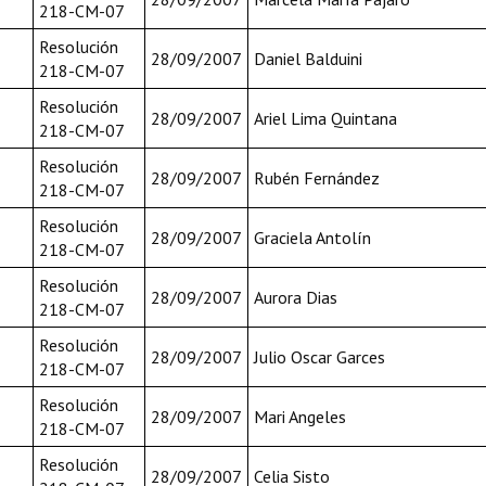
218-CM-07
Resolución
28/09/2007
Daniel Balduini
218-CM-07
Resolución
28/09/2007
Ariel Lima Quintana
218-CM-07
Resolución
28/09/2007
Rubén Fernández
218-CM-07
Resolución
28/09/2007
Graciela Antolín
218-CM-07
Resolución
28/09/2007
Aurora Dias
218-CM-07
Resolución
28/09/2007
Julio Oscar Garces
218-CM-07
Resolución
28/09/2007
Mari Angeles
218-CM-07
Resolución
28/09/2007
Celia Sisto