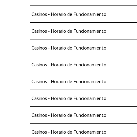
Casinos - Horario de Funcionamiento
Casinos - Horario de Funcionamiento
Casinos - Horario de Funcionamiento
Casinos - Horario de Funcionamiento
Casinos - Horario de Funcionamiento
Casinos - Horario de Funcionamiento
Casinos - Horario de Funcionamiento
Casinos - Horario de Funcionamiento