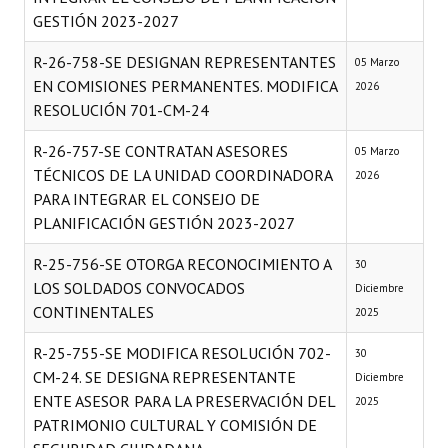
GESTIÓN 2023-2027
Dictámenes Asesoría Letrada
R-26-758-SE DESIGNAN REPRESENTANTES
05 Marzo
Actas de Sesión
EN COMISIONES PERMANENTES. MODIFICA
2026
RESOLUCIÓN 701-CM-24
Informes de Unidad Coordinadora
R-26-757-SE CONTRATAN ASESORES
05 Marzo
Ejecución Presupuestaria
TÉCNICOS DE LA UNIDAD COORDINADORA
2026
PARA INTEGRAR EL CONSEJO DE
Actas de Audiencias Públicas
PLANIFICACIÓN GESTIÓN 2023-2027
NORMATIVA
R-25-756-SE OTORGA RECONOCIMIENTO A
30
LOS SOLDADOS CONVOCADOS
Diciembre
Comunicaciones
CONTINENTALES
2025
Declaraciones
R-25-755-SE MODIFICA RESOLUCIÓN 702-
30
CM-24. SE DESIGNA REPRESENTANTE
Resoluciones
Diciembre
ENTE ASESOR PARA LA PRESERVACIÓN DEL
2025
Resoluciones de Presidencia
PATRIMONIO CULTURAL Y COMISIÓN DE