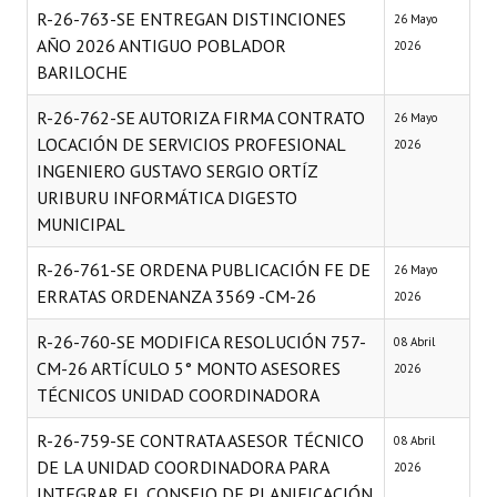
R-26-763-SE ENTREGAN DISTINCIONES
26 Mayo
Programas
AÑO 2026 ANTIGUO POBLADOR
2026
BARILOCHE
LEGISLACIÓN
R-26-762-SE AUTORIZA FIRMA CONTRATO
26 Mayo
Constitución Nacional
LOCACIÓN DE SERVICIOS PROFESIONAL
2026
Constitución Provincial
INGENIERO GUSTAVO SERGIO ORTÍZ
URIBURU INFORMÁTICA DIGESTO
Carta Orgánica 2007
MUNICIPAL
Reglamento Interno
R-26-761-SE ORDENA PUBLICACIÓN FE DE
26 Mayo
ERRATAS ORDENANZA 3569 -CM-26
2026
Digesto
R-26-760-SE MODIFICA RESOLUCIÓN 757-
08 Abril
Organigrama
CM-26 ARTÍCULO 5° MONTO ASESORES
2026
TÉCNICOS UNIDAD COORDINADORA
DOCUMENTOS
R-26-759-SE CONTRATA ASESOR TÉCNICO
08 Abril
Informes de Gestión
DE LA UNIDAD COORDINADORA PARA
2026
INTEGRAR EL CONSEJO DE PLANIFICACIÓN
Proyectos Presentados