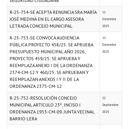
SEGURIDAD CIUDADANA
INSTITUCIONAL
R-25-754-SE ACEPTA RENUNCIA SRA MARÍA
11
Antiguos Pobladores
JOSÉ MEDINA EN EL CARGO ASESORA
Diciembre
LETRADA CONCEJO MUNICIPAL
2025
Noticias Destacadas
R-25-753-SE CONVOCA AUDIENCIA
11
Registros y Distinciones
PÚBLICA PROYECTO 458/25: SE APRUEBA
Diciembre
PRESUPUESTO MUNICIPAL AÑO 2026,
2025
Datos Históricos
PROYECTOS 459/25: SE APRUEBA Y
Premio al Mérito - Registro
REEMPLAZA ANEXO I DE LA ORDENANZA
2374-CM-12 Y 460/25: SE APRUEBAN Y
Audiencias Públicas - Registro
REEMPLAZAN ANEXOS I Y II DE LA
ORDENANZA 2375-CM-12
Mujeres que Dejaron Huellas - Registro
R-25-752-RESOLUCIÓN CONCEJO
22
Periodistas Decanos - Registro
MUNICIPAL ARTÍCULO 23º, INCISO I
Septiembre
Ciudadano Ilustre - Registro
ORDENANZA 1953-CM-09. JUNTA VECINAL
2025
BARRIO LERA
Banca del Vecino - Registro