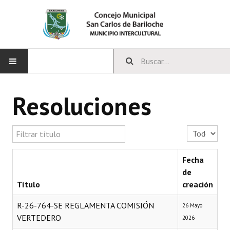
INICIO
Resoluciones
CONCEJO
Filtrar título
Cantidad a 
Bloques Políticos
Integrantes del Concejo
Fecha
de
Comisiones Permanentes
Título
creación
Comisiones Especiales
R-26-764-SE REGLAMENTA COMISIÓN
26 Mayo
VERTEDERO
2026
Concejales Mandato Cumplido