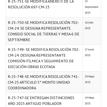
R-25-751-SE MODIFICA ANEXO II DE LA
22
Huéspedes de Honor - Registro
RESOLUCIÓN 697-CM-23
Septiembre
2025
Antiguos Pobladores - Registro
R-25-750-SE MODIFICA RESOLUCIÓN 702-
16 Julio
Reconocimientos - Registro
CM-24. SE DESIGNA REPRESENTANTE
2025
CONSEJO SOCIAL DE TIERRAS Y MESA 6 DE
Bariloche, Municipio intercultural
SEPTIEMBRE
Entrega de distinciones
R-25-749- SE MODIFICA RESOLUCIÓN 702-
17 Junio
REFORMA DE LA CARTA ORGÁNICA
CM-24. DESIGNA REPRESENTANTE
2025
COMISIÓN FÍLMICA Y SEGUIMIENTO DE
EJECUCIÓN OBRAS ECOTASA
R-25-748-SE MODIFICA RESOLUCIÓN 741-
29 Mayo
CM-25 ARTÍCULO 5° MONTO UNIDAD
2025
COORDINADORA
R-25-747-SE ENTREGAN DISTINCIONES
29 Mayo
AÑO 2025 ANTIGUO POBLADOR
2025