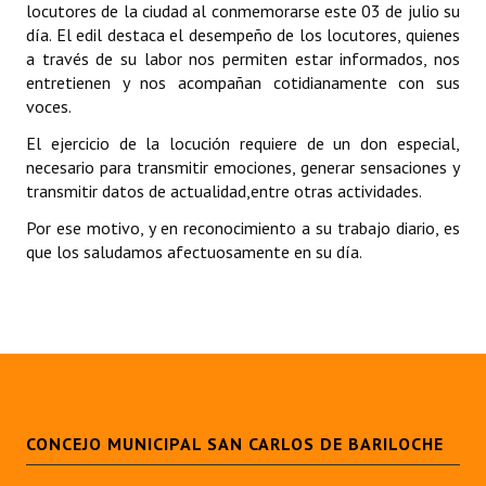
locutores de la ciudad al conmemorarse este 03 de julio su
Programas
día. El edil destaca el desempeño de los locutores, quienes
a través de su labor nos permiten estar informados, nos
LEGISLACIÓN
entretienen y nos acompañan cotidianamente con sus
voces.
Constitución Nacional
El ejercicio de la locución requiere de un don especial,
Constitución Provincial
necesario para transmitir emociones, generar sensaciones y
transmitir datos de actualidad,entre otras actividades.
Carta Orgánica 2007
Por ese motivo, y en reconocimiento a su trabajo diario, es
que los saludamos afectuosamente en su día.
Reglamento Interno
Digesto
Organigrama
DOCUMENTOS
Informes de Gestión
CONCEJO MUNICIPAL SAN CARLOS DE BARILOCHE
Proyectos Presentados