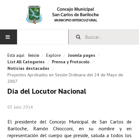
INICIO
Está aquí:
Inicio
/
Explore
/
Joomla pages
/
List All Categories
/
Prensa y Protocolo
/
CONCEJO
Noticias destacadas
/
Proyectos Aprobados en Sesión Ordinaria del 24 de Mayo de
2007
Bloques Políticos
Día del Locutor Nacional
Integrantes del Concejo
03 Julio 2014
Comisiones Permanentes
Comisiones Especiales
El presidente del Concejo Municipal de San Carlos de
Bariloche, Ramón Chiocconi, en su nombre y en
Concejales Mandato Cumplido
representación del cuerpo que preside, saluda a todos los