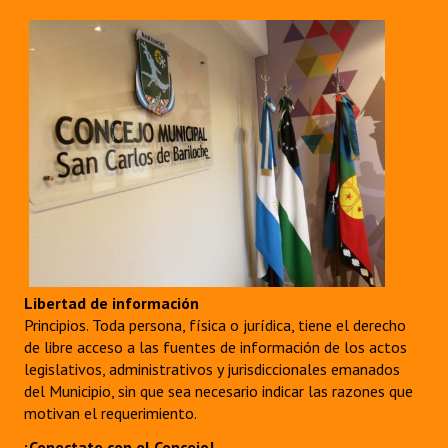
Dictámenes Asesoría Letrada
Actas de Sesión
Informes de Unidad Coordinadora
Ejecución Presupuestaria
Actas de Audiencias Públicas
NORMATIVA
Comunicaciones
Libertad de información
Principios. Toda persona, física o jurídica, tiene el derecho
Declaraciones
de libre acceso a las fuentes de información de los actos
legislativos, administrativos y jurisdiccionales emanados
Resoluciones
del Municipio, sin que sea necesario indicar las razones que
motivan el requerimiento.
Resoluciones de Presidencia
¡Conectate con el Concejo!