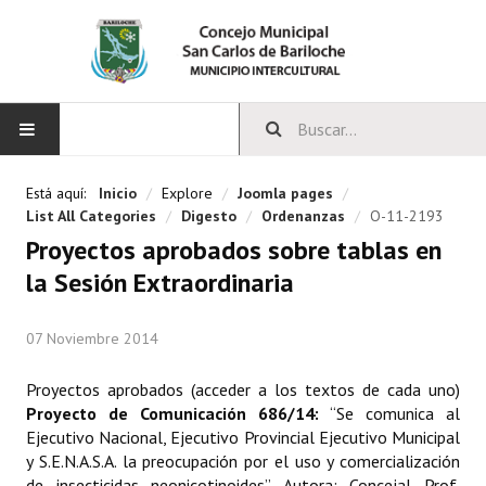
INICIO
Está aquí:
Inicio
/
Explore
/
Joomla pages
/
List All Categories
/
Digesto
/
Ordenanzas
/
O-11-2193
CONCEJO
Proyectos aprobados sobre tablas en
la Sesión Extraordinaria
Bloques Políticos
Integrantes del Concejo
07 Noviembre 2014
Comisiones Permanentes
Proyectos aprobados (
acceder a los textos de cada uno
)
Proyecto de Comunicación 686/14:
“Se comunica al
Comisiones Especiales
Ejecutivo Nacional, Ejecutivo Provincial Ejecutivo Municipal
y S.E.N.A.S.A. la preocupación por el uso y comercialización
Concejales Mandato Cumplido
de insecticidas neonicotinoides”. Autora: Concejal Prof.