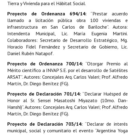
Tierra y Vivienda para el Hábitat Social.
INSTITUCIONAL
Proyecto de Ordenanza 694/14:
“Prestar acuerdo
Antiguos Pobladores
llamado a licitación pública obra 100 viviendas e
infraestructura en San Carlos de Bariloche”. Autora:
Noticias Destacadas
Intendenta Municipal, Lic. María Eugenia Martini.
Colaboradores: Secretario de Desarrollo Estratégico, Mg.
Registros y Distinciones
Horacio Fidel Fernández y Secretario de Gobierno, Lic.
Daniel Rubén Natapof.
Datos Históricos
Proyecto de Ordenanza 700/14:
“Otorgar Premio al
Premio al Mérito - Registro
Mérito científico a INVAP S.E. por el desarrollo de Satélites
ARSAT”. Autores: Concejales Arq. Carlos Valeri; Prof. Alfredo
Audiencias Públicas - Registro
Martín, Dr. Diego Benítez (FG).
Mujeres que Dejaron Huellas - Registro
Proyecto de Declaración 701/14:
“Declarar Huésped de
Honor al Sr. Sensei Masatoshi Miyazato (10mo. Dan-
Periodistas Decanos - Registro
Hanshi)”. Autores: Concejales Arq. Carlos Valeri; Prof. Alfredo
Martín, Dr. Diego Benítez (FG).
Ciudadano Ilustre - Registro
Proyecto de Declaración 703/14:
“Declarar de interés
Banca del Vecino - Registro
municipal, social y comunitario el evento “Argentina Yoga