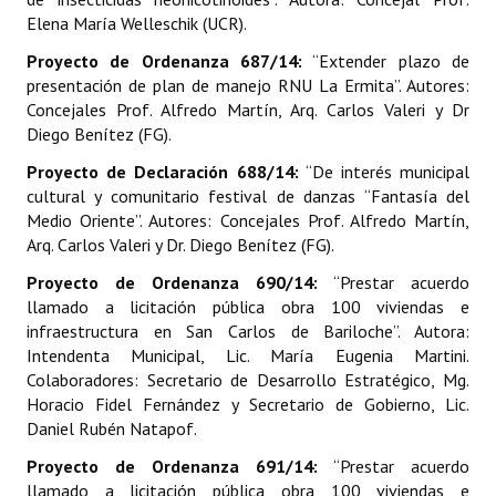
Elena María Welleschik (UCR).
Programas
Proyecto de Ordenanza 687/14:
“Extender plazo de
LEGISLACIÓN
presentación de plan de manejo RNU La Ermita”. Autores:
Concejales Prof. Alfredo Martín, Arq. Carlos Valeri y Dr
Constitución Nacional
Diego Benítez (FG).
Constitución Provincial
Proyecto de Declaración 688/14:
“De interés municipal
cultural y comunitario festival de danzas “Fantasía del
Carta Orgánica 2007
Medio Oriente”. Autores: Concejales Prof. Alfredo Martín,
Arq. Carlos Valeri y Dr. Diego Benítez (FG).
Reglamento Interno
Proyecto de Ordenanza 690/14:
“Prestar acuerdo
Digesto
llamado a licitación pública obra 100 viviendas e
infraestructura en San Carlos de Bariloche”. Autora:
Organigrama
Intendenta Municipal, Lic. María Eugenia Martini.
Colaboradores: Secretario de Desarrollo Estratégico, Mg.
DOCUMENTOS
Horacio Fidel Fernández y Secretario de Gobierno, Lic.
Daniel Rubén Natapof.
Informes de Gestión
Proyecto de Ordenanza 691/14:
“Prestar acuerdo
llamado a licitación pública obra 100 viviendas e
Proyectos Presentados