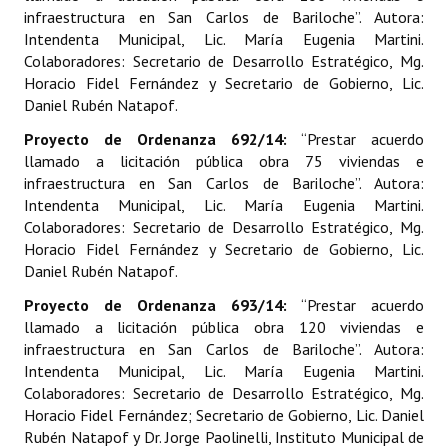
infraestructura en San Carlos de Bariloche”. Autora:
Intendenta Municipal, Lic. María Eugenia Martini.
Dictámenes Asesoría Letrada
Colaboradores: Secretario de Desarrollo Estratégico, Mg.
Actas de Sesión
Horacio Fidel Fernández y Secretario de Gobierno, Lic.
Daniel Rubén Natapof.
Informes de Unidad Coordinadora
Proyecto de Ordenanza 692/14:
“Prestar acuerdo
llamado a licitación pública obra 75 viviendas e
Ejecución Presupuestaria
infraestructura en San Carlos de Bariloche”. Autora:
Intendenta Municipal, Lic. María Eugenia Martini.
Actas de Audiencias Públicas
Colaboradores: Secretario de Desarrollo Estratégico, Mg.
Horacio Fidel Fernández y Secretario de Gobierno, Lic.
NORMATIVA
Daniel Rubén Natapof.
Comunicaciones
Proyecto de Ordenanza 693/14:
“Prestar acuerdo
llamado a licitación pública obra 120 viviendas e
Declaraciones
infraestructura en San Carlos de Bariloche”. Autora:
Intendenta Municipal, Lic. María Eugenia Martini.
Resoluciones
Colaboradores: Secretario de Desarrollo Estratégico, Mg.
Horacio Fidel Fernández; Secretario de Gobierno, Lic. Daniel
Resoluciones de Presidencia
Rubén Natapof y Dr. Jorge Paolinelli, Instituto Municipal de