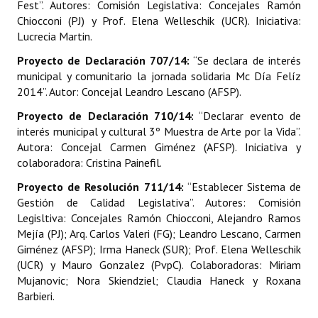
Fest”. Autores: Comisión Legislativa: Concejales Ramón
Huéspedes de Honor - Registro
Chiocconi (PJ) y Prof. Elena Welleschik (UCR). Iniciativa:
Lucrecia Martin.
Antiguos Pobladores - Registro
Proyecto de Declaración 707/14:
“Se declara de interés
Reconocimientos - Registro
municipal y comunitario la jornada solidaria Mc Día Felíz
2014”. Autor: Concejal Leandro Lescano (AFSP).
Bariloche, Municipio intercultural
Proyecto de Declaración 710/14:
“Declarar evento de
Entrega de distinciones
interés municipal y cultural 3º Muestra de Arte por la Vida”.
Autora: Concejal Carmen Giménez (AFSP). Iniciativa y
REFORMA DE LA CARTA ORGÁNICA
colaboradora: Cristina Painefil.
Proyecto de Resolución 711/14:
“Establecer Sistema de
Gestión de Calidad Legislativa”. Autores: Comisión
Legisltiva: Concejales Ramón Chiocconi, Alejandro Ramos
Mejía (PJ); Arq. Carlos Valeri (FG); Leandro Lescano, Carmen
Giménez (AFSP); Irma Haneck (SUR); Prof. Elena Welleschik
(UCR) y Mauro Gonzalez (PvpC). Colaboradoras: Miriam
Mujanovic; Nora Skiendziel; Claudia Haneck y Roxana
Barbieri.