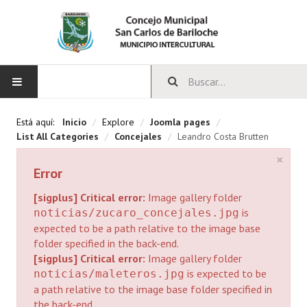
INICIO
Está aquí:
Inicio
/
Explore
/
Joomla pages
/
List All Categories
/
Concejales
/
Leandro Costa Brutten
CONCEJO
×
Error
Bloques Políticos
[sigplus] Critical error:
Image gallery folder
Integrantes del Concejo
is
noticias/zucaro_concejales.jpg
expected to be a path relative to the image base
Comisiones Permanentes
folder specified in the back-end.
[sigplus] Critical error:
Image gallery folder
Comisiones Especiales
is expected to be
noticias/maleteros.jpg
a path relative to the image base folder specified in
Concejales Mandato Cumplido
the back-end.