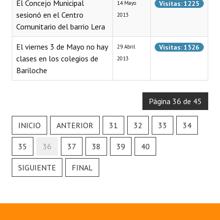
El Concejo Municipal
Visitas: 1225
14 Mayo
Huéspedes de Honor - Registro
sesionó en el Centro
2013
Comunitario del barrio Lera
Antiguos Pobladores - Registro
El viernes 3 de Mayo no hay
Visitas: 1526
29 Abril
Reconocimientos - Registro
clases en los colegios de
2013
Bariloche
Bariloche, Municipio intercultural
Entrega de distinciones
Página 36 de 45
REFORMA DE LA CARTA ORGÁNICA
INICIO
ANTERIOR
31
32
33
34
35
36
37
38
39
40
SIGUIENTE
FINAL