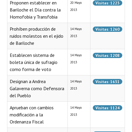
Proponen establecer en
Visitas: 1223
20 Mayo
INSTITUCIONAL
Bariloche el Día contra la
2013
Homofobia y Transfobia
Antiguos Pobladores
Prohíben producción de
Visitas: 1260
Noticias Destacadas
14 Mayo
ruidos molestos en el ejido
2013
Registros y Distinciones
de Bariloche
Datos Históricos
Establecen sistema de
Visitas: 1208
14 Mayo
boleta única de sufragio
2013
Premio al Mérito - Registro
como forma de voto
Audiencias Públicas - Registro
Designan a Andrea
Visitas: 1631
14 Mayo
Galaverna como Defensora
2013
Mujeres que Dejaron Huellas - Registro
del Pueblo
Periodistas Decanos - Registro
Aprueban con cambios
Visitas: 1124
14 Mayo
Ciudadano Ilustre - Registro
modificación a la
2013
Ordenanza Fiscal
Banca del Vecino - Registro