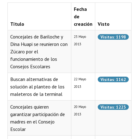
Fecha
Dictámenes Asesoría Letrada
de
Título
creación
Visto
Actas de Sesión
Concejales de Bariloche y
Visitas: 1198
23 Mayo
Informes de Unidad Coordinadora
Dina Huapi se reunieron con
2013
Ejecución Presupuestaria
Zúcaro por el
funcionamiento de los
Actas de Audiencias Públicas
Consejos Escolares
NORMATIVA
Buscan alternativas de
Visitas: 1162
22 Mayo
solución al planteo de los
2013
Comunicaciones
maleteros de la terminal
Declaraciones
Concejales quieren
Visitas: 1223
20 Mayo
garantizar participación de
2013
Resoluciones
madres en el Consejo
Escolar
Resoluciones de Presidencia