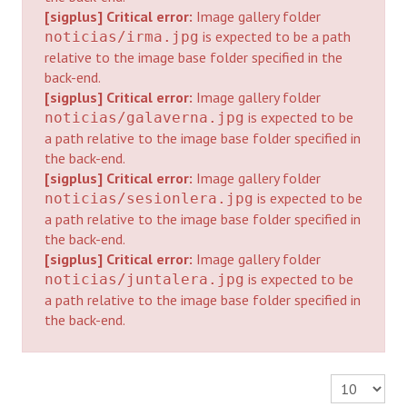
[sigplus] Critical error:
Image gallery folder
Programas
is expected to be a path
noticias/irma.jpg
relative to the image base folder specified in the
LEGISLACIÓN
back-end.
[sigplus] Critical error:
Image gallery folder
Constitución Nacional
is expected to be
noticias/galaverna.jpg
a path relative to the image base folder specified in
Constitución Provincial
the back-end.
Carta Orgánica 2007
[sigplus] Critical error:
Image gallery folder
is expected to be
noticias/sesionlera.jpg
Reglamento Interno
a path relative to the image base folder specified in
the back-end.
Digesto
[sigplus] Critical error:
Image gallery folder
is expected to be
noticias/juntalera.jpg
Organigrama
a path relative to the image base folder specified in
the back-end.
DOCUMENTOS
Informes de Gestión
Cantidad a 
Proyectos Presentados