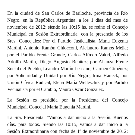
Programas
En la ciudad de San Carlos de Bariloche, provincia de Río
LEGISLACIÓN
Negro, en la República Argentina; a los 1 días del mes de
noviembre de 2012; siendo las 10:15 hs. se reúne el Concejo
Constitución Nacional
Municipal en Sesión Extraordinaria, con la presencia de los
Sres. Concejales: Por el Partido Justicialista, María Eugenia
Constitución Provincial
Martini, Antonio Ramón Chiocconi, Alejandro Ramos Mejía;
por el Partido Frente Grande, Carlos Alfredo Valeri, Alfredo
Carta Orgánica 2007
Adolfo Martín, Diego Augusto Benítez; por Alianza Frente
Social del Pueblo, Leandro Martín Lescano, Carmen Giménez;
Reglamento Interno
por Solidaridad y Unidad por Río Negro, Irma Haneck; por
Unión Cívica Radical, Elena María Welleschik y por Partido
Digesto
Vecinalista por el Cambio, Mauro Oscar Gonzalez.
Organigrama
La Sesión es presidida por la Presidenta del Concejo
Municipal, Concejal María Eugenia Martini.
DOCUMENTOS
La Sra. Presidenta: “Vamos a dar inicio a la Sesión. Buenos
Informes de Gestión
días, para todos. Siendo las 10:15, vamos a dar inicio a la
Sesión Extraordinaria con fecha de 1º de noviembre de 2012;
Proyectos Presentados