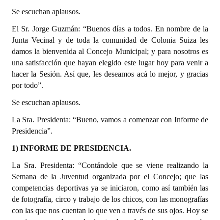
Huéspedes de Honor - Registro
Se escuchan aplausos.
El Sr. Jorge Guzmán: “Buenos días a todos. En nombre de la
Antiguos Pobladores - Registro
Junta Vecinal y de toda la comunidad de Colonia Suiza les
Reconocimientos - Registro
damos la bienvenida al Concejo Municipal; y para nosotros es
una satisfacción que hayan elegido este lugar hoy para venir a
Bariloche, Municipio intercultural
hacer la Sesión. Así que, les deseamos acá lo mejor, y gracias
por todo”.
Entrega de distinciones
Se escuchan aplausos.
REFORMA DE LA CARTA ORGÁNICA
La Sra. Presidenta: “Bueno, vamos a comenzar con Informe de
Presidencia”.
1) INFORME DE PRESIDENCIA.
La Sra. Presidenta: “Contándole que se viene realizando la
Semana de la Juventud organizada por el Concejo; que las
competencias deportivas ya se iniciaron, como así también las
de fotografía, circo y trabajo de los chicos, con las monografías
con las que nos cuentan lo que ven a través de sus ojos. Hoy se