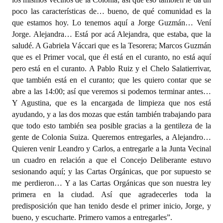
INSTITUCIONAL
poco las características de… bueno, de qué comunidad es la
que estamos hoy. Lo tenemos aquí a Jorge Guzmán… Vení
Antiguos Pobladores
Jorge. Alejandra… Está por acá Alejandra, que estaba, que la
saludé. A Gabriela Váccari que es la Tesorera; Marcos Guzmán
Noticias Destacadas
que es el Primer vocal, que él está en el curanto, no está aquí
pero está en el curanto. A Pablo Ruiz y el Chelo Salatierrivar,
Registros y Distinciones
que también está en el curanto; que les quiero contar que se
Datos Históricos
abre a las 14:00; así que veremos si podemos terminar antes…
Y Agustina, que es la encargada de limpieza que nos está
Premio al Mérito - Registro
ayudando, y a las dos mozas que están también trabajando para
que todo esto también sea posible gracias a la gentileza de la
Audiencias Públicas - Registro
gente de Colonia Suiza. Queremos entregarles, a Alejandro…
Quieren venir Leandro y Carlos, a entregarle a la Junta Vecinal
Mujeres que Dejaron Huellas - Registro
un cuadro en relación a que el Concejo Deliberante estuvo
sesionando aquí; y las Cartas Orgánicas, que por supuesto se
Periodistas Decanos - Registro
me perdieron… Y a las Cartas Orgánicas que son nuestra ley
Ciudadano Ilustre - Registro
primera en la ciudad. Así que agradecerles toda la
predisposición que han tenido desde el primer inicio, Jorge, y
Banca del Vecino - Registro
bueno, y escucharte. Primero vamos a entregarles”.