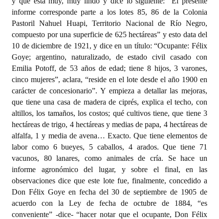
y que está muy, muy lindo y dice lo siguiente: “El presente
informe corresponde parte a los lotes 85, 86 de la Colonia
Pastoril Nahuel Huapi, Territorio Nacional de Río Negro,
compuesto por una superficie de 625 hectáreas” y esto data del
10 de diciembre de 1921, y dice en un título: “Ocupante: Félix
Goye; argentino, naturalizado, de estado civil casado con
Emilia Potoff, de 53 años de edad; tiene 8 hijos, 3 varones,
cinco mujeres”, aclara, “reside en el lote desde el año 1900 en
carácter de concesionario”. Y empieza a detallar las mejoras,
que tiene una casa de madera de ciprés, explica el techo, con
altillos, los tamaños, los costos; qué cultivos tiene, que tiene 3
hectáreas de trigo, 4 hectáreas y medias de papa, 4 hectáreas de
alfalfa, 1 y media de avena… Exacto. Que tiene elementos de
labor como 6 bueyes, 5 caballos, 4 arados. Que tiene 71
vacunos, 80 lanares, como animales de cría. Se hace un
informe agronómico del lugar, y sobre el final, en las
observaciones dice que este lote fue, finalmente, concedido a
Don Félix Goye en fecha del 30 de septiembre de 1905 de
acuerdo con la Ley de fecha de octubre de 1884, “es
conveniente” -dice- “hacer notar que el ocupante, Don Félix