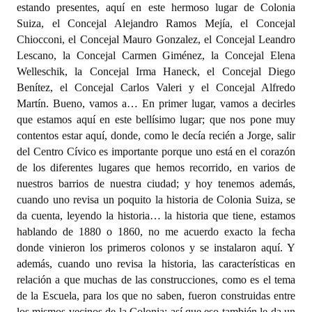
estando presentes, aquí en este hermoso lugar de Colonia
Suiza, el Concejal Alejandro Ramos Mejía, el Concejal
Dictámenes Asesoría Letrada
Chiocconi, el Concejal Mauro Gonzalez, el Concejal Leandro
Lescano, la Concejal Carmen Giménez, la Concejal Elena
Actas de Sesión
Welleschik, la Concejal Irma Haneck, el Concejal Diego
Informes de Unidad Coordinadora
Benítez, el Concejal Carlos Valeri y el Concejal Alfredo
Martín. Bueno, vamos a… En primer lugar, vamos a decirles
Ejecución Presupuestaria
que estamos aquí en este bellísimo lugar; que nos pone muy
contentos estar aquí, donde, como le decía recién a Jorge, salir
Actas de Audiencias Públicas
del Centro Cívico es importante porque uno está en el corazón
de los diferentes lugares que hemos recorrido, en varios de
NORMATIVA
nuestros barrios de nuestra ciudad; y hoy tenemos además,
cuando uno revisa un poquito la historia de Colonia Suiza, se
Comunicaciones
da cuenta, leyendo la historia… la historia que tiene, estamos
hablando de 1880 o 1860, no me acuerdo exacto la fecha
Declaraciones
donde vinieron los primeros colonos y se instalaron aquí. Y
Resoluciones
además, cuando uno revisa la historia, las características en
relación a que muchas de las construcciones, como es el tema
Resoluciones de Presidencia
de la Escuela, para los que no saben, fueron construidas entre
los mismos vecinos de la Colonia; así que eso también le da un