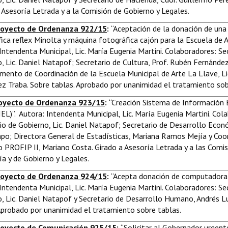
 Asesoría Letrada y a la Comisión de Gobierno y Legales.
royecto de Ordenanza 922/15
:
“Aceptación de la donación de una
ica reflex Minolta y máquina fotográfica cajón para la Escuela de A
Intendenta Municipal, Lic. María Eugenia Martini. Colaboradores: Se
, Lic. Daniel Natapof; Secretario de Cultura, Prof. Rubén Fernández
ento de Coordinación de la Escuela Municipal de Arte La Llave, L
z Traba. Sobre tablas. Aprobado por unanimidad el tratamiento sob
oyecto de Ordenanza 923/15
:
“Creación Sistema de Información
IEL)”. Autora: Intendenta Municipal, Lic. María Eugenia Martini. Col
io de Gobierno, Lic. Daniel Natapof; Secretario de Desarrollo Eco
po; Directora General de Estadísticas, Mariana Ramos Mejía y Coo
 PROFIP II, Mariano Costa. Girado a Asesoría Letrada y a las Comi
 y de Gobierno y Legales.
royecto de Ordenanza 924/15
:
“Acepta donación de computadora 
Intendenta Municipal, Lic. María Eugenia Martini. Colaboradores: Se
, Lic. Daniel Natapof y Secretario de Desarrollo Humano, Andrés L
Aprobado por unanimidad el tratamiento sobre tablas.
oyecto de Comunicación 925/15
:
“Solicitar al Gobernador urgent