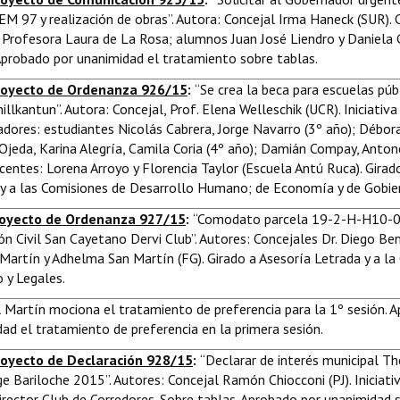
EM 97 y realización de obras”. Autora: Concejal Irma Haneck (SUR).
Profesora Laura de La Rosa; alumnos Juan José Liendro y Daniela 
Aprobado por unanimidad el tratamiento sobre tablas.
royecto de Ordenanza 926/15
:
“Se crea la beca para escuelas púb
hillkantun”. Autora: Concejal, Prof. Elena Welleschik (UCR). Iniciativa
dores: estudiantes Nicolás Cabrera, Jorge Navarro (3º año); Débora
Ojeda, Karina Alegría, Camila Coria (4º año); Damián Compay, Anton
centes: Lorena Arroyo y Florencia Taylor (Escuela Antú Ruca). Girad
y a las Comisiones de Desarrollo Humano; de Economía y de Gobier
oyecto de Ordenanza 927/15
:
“Comodato parcela 19-2-H-H10-
ón Civil San Cayetano Dervi Club”. Autores: Concejales Dr. Diego Ben
Martín y Adhelma San Martín (FG). Girado a Asesoría Letrada y a la
 y Legales.
 Martín mociona el tratamiento de preferencia para la 1º sesión. 
ad el tratamiento de preferencia en la primera sesión.
oyecto de Declaración 928/15
:
“Declarar de interés municipal T
e Bariloche 2015”. Autores: Concejal Ramón Chiocconi (PJ). Iniciati
irector Club de Corredores. Sobre tablas. Aprobado por unanimidad