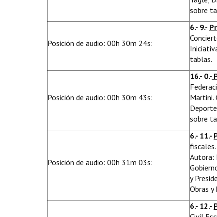
sobre ta
6.- 9.-
Pr
Conciert
Posición de audio: 00h 30m 24s:
Iniciati
tablas.
16.- 0.-
P
Federaci
Posición de audio: 00h 30m 43s:
Martini.
Deportes
sobre ta
6.- 11.-
fiscales
Autora: 
Posición de audio: 00h 31m 03s:
Gobierno
y Presid
Obras y 
6.- 12.-
Civil Es