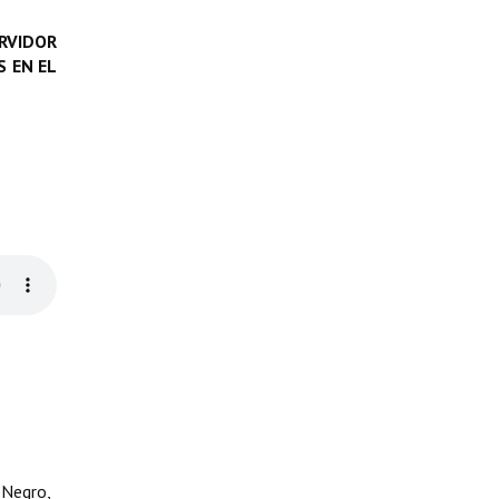
RVIDOR
 EN EL
 Negro,