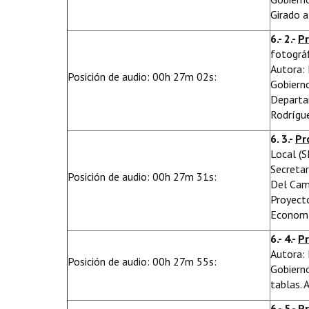
Girado a
6.- 2.-
P
fotográf
Autora: 
Posición de audio: 00h 27m 02s:
Gobierno
Departam
Rodrígue
6. 3.-
Pr
Local (S
Secretar
Posición de audio: 00h 27m 31s:
Del Cam
Proyecto
Economía
6.- 4.-
P
Autora: 
Posición de audio: 00h 27m 55s:
Gobierno
tablas. 
6.- 5.-
Pr