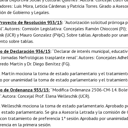
dores: Luis Mora, Leticia Cárdenas y Patricia Torres. Girado a Aseso
ión de Gobierno y Legales.
Proyecto de Resolución 933/15
:
“Autorización solicitud prórroga 
l”. Autores: Comisión Legislativa: Concejales Ramón Chiocconi (PJ);
ik (UCR) y Mauro Gonzalez (PVpC). Sobre tablas. Aprobado por unan
nto sobre tablas.
o de Declaración 936/15
:
“Declarar de interés municipal, educati
 Jornadas Nefrológicas trasplante renal”. Autores: Concejales Adh
fredo Martín y Dr. Diego Benítez (FG).
 Martín mociona la toma de estado parlamentario y el tratamiento
 por unanimidad la toma de estado parlamentario y el tratamiento
o de Ordenanza 935/15:
“Modifica Ordenanza 2506-CM-14. Bolet
”. Autora: Concejal Prof. Elena Welleschik (UCR).
l Welleschik mociona la toma de estado parlamentario. Aprobado p
estado parlamentario. Se gira a Asesoría Letrada y la comisión de 
con tratamiento de preferencia 1ª sesión. Aprobado por unanimida
rencia en la primera sesión.