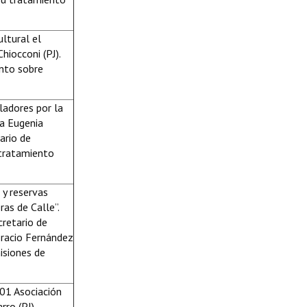
ultural el
hiocconi (PJ).
ento sobre
ladores por la
ía Eugenia
ario de
 tratamiento
 y reservas
as de Calle”.
cretario de
oracio Fernández
isiones de
01 Asociación
rro (PJ).