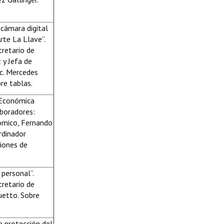
 cámara digital
rte La Llave”.
cretario de
 y Jefa de
ic. Mercedes
re tablas.
 Económica
aboradores:
nómico, Fernando
rdinador
siones de
personal”.
cretario de
uetto. Sobre
e protección del