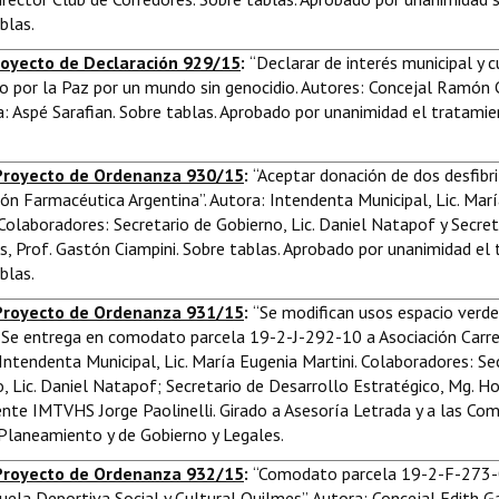
blas.
oyecto de Declaración 929/15
:
“Declarar de interés municipal y c
o por la Paz por un mundo sin genocidio. Autores: Concejal Ramón C
va: Aspé Sarafian. Sobre tablas. Aprobado por unanimidad el tratami
royecto de Ordenanza 930/15
:
“Aceptar donación de dos desfibri
ón Farmacéutica Argentina”. Autora: Intendenta Municipal, Lic. Mar
 Colaboradores: Secretario de Gobierno, Lic. Daniel Natapof y Secret
, Prof. Gastón Ciampini. Sobre tablas. Aprobado por unanimidad el
blas.
Proyecto de Ordenanza 931/15
:
“Se modifican usos espacio verde
. Se entrega en comodato parcela 19-2-J-292-10 a Asociación Carrer
Intendenta Municipal, Lic. María Eugenia Martini. Colaboradores: Se
, Lic. Daniel Natapof; Secretario de Desarrollo Estratégico, Mg. H
ente IMTVHS Jorge Paolinelli. Girado a Asesoría Letrada y a las Com
Planeamiento y de Gobierno y Legales.
Proyecto de Ordenanza 932/15
:
“Comodato parcela 19-2-F-273-
cuela Deportiva Social y Cultural Quilmes”. Autora: Concejal Edith Ga