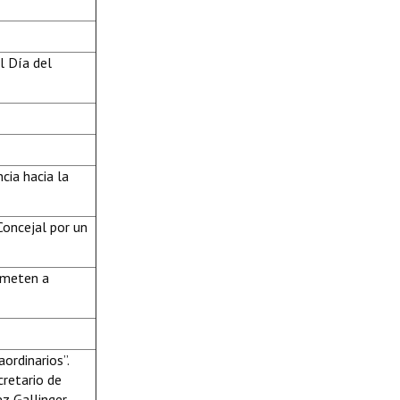
l Día del
cia hacia la
Concejal por un
ometen a
ordinarios”.
cretario de
z Gallinger.