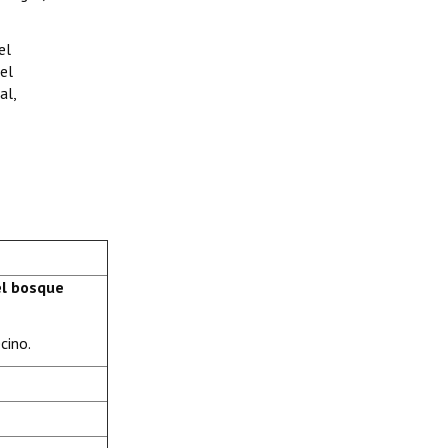
el
el
al,
el bosque
cino.