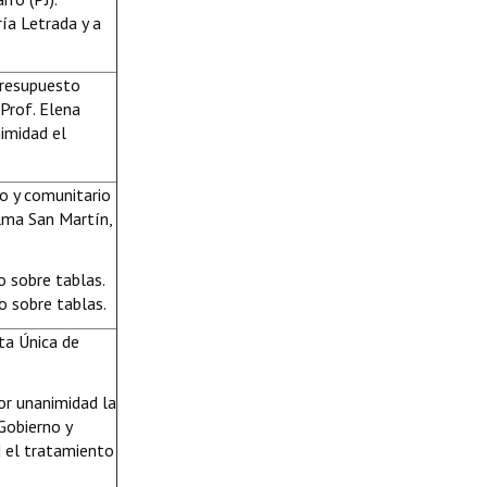
ría Letrada y a
presupuesto
 Prof. Elena
imidad el
vo y comunitario
elma San Martín,
 sobre tablas.
 sobre tablas.
a Única de
or unanimidad la
Gobierno y
d el tratamiento