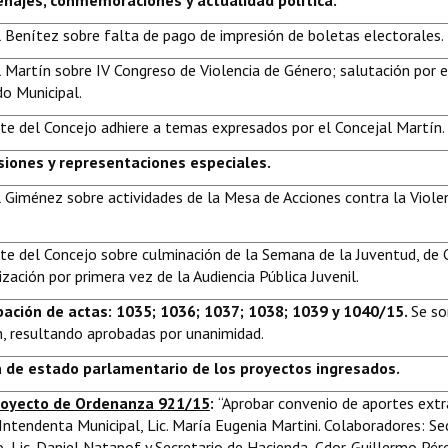
najes, conmemoraciones y actualidad política.
 Benítez sobre falta de pago de impresión de boletas electorales.
 Martín sobre IV Congreso de Violencia de Género; salutación por e
o Municipal.
te del Concejo adhiere a temas expresados por el Concejal Martín.
siones y representaciones especiales.
 Giménez sobre actividades de la Mesa de Acciones contra la Violen
te del Concejo sobre culminación de la Semana de la Juventud, de 
lización por primera vez de la Audiencia Pública Juvenil.
bación de actas: 1035; 1036; 1037; 1038; 1039 y 1040/15.
Se s
, resultando aprobadas por unanimidad.
 de estado parlamentario de los proyectos ingresados.
royecto de Ordenanza 921/15
:
“Aprobar convenio de aportes extra
Intendenta Municipal, Lic. María Eugenia Martini. Colaboradores: Se
, Lic. Daniel Natapof y Secretario de Hacienda, Cdor. Guillermo Pére