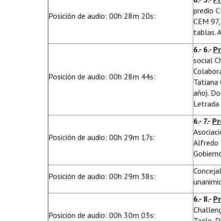
predio C
Posición de audio: 00h 28m 20s:
CEM 97, 
tablas. 
6.- 6.-
P
social C
Colabora
Posición de audio: 00h 28m 44s:
Tatiana 
año). Do
Letrada 
6.- 7.-
Pr
Asociaci
Posición de audio: 00h 29m 17s:
Alfredo 
Gobierno
Concejal
Posición de audio: 00h 29m 38s:
unanimid
6.- 8.-
Pr
Challeng
Posición de audio: 00h 30m 03s:
Tagle, D