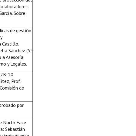
 Colaboradores:
García. Sobre
licas de gestión
 y
 Castillo,
ella Sánchez (5º
o a Asesoría
no y Legales.
02B-10
ítez, Prof.
 Comisión de
Aprobado por
he North Face
va: Sebastián
 su tratamiento