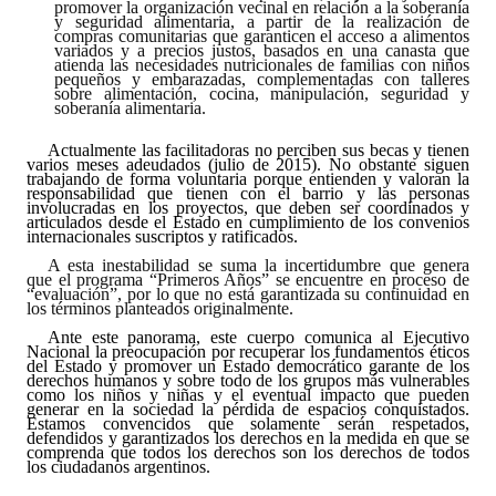
promover la organización vecinal en relación a la soberanía
y seguridad alimentaria, a partir de la realización de
compras comunitarias que garanticen el acceso a alimentos
variados y a precios justos, basados en una canasta que
atienda las necesidades nutricionales de familias con niños
pequeños y embarazadas, complementadas con talleres
sobre alimentación, cocina, manipulación, seguridad y
soberanía alimentaria.
Actualmente las facilitadoras no perciben sus becas y tienen
varios meses adeudados (julio de 2015). No obstante siguen
trabajando de forma voluntaria porque entienden y valoran la
responsabilidad que tienen con el barrio y las personas
involucradas en los proyectos,
que deben ser coordinados y
articulados desde el Estado en cumplimiento de los convenios
internacionales suscriptos y ratificados.
A esta inestabilidad se suma la incertidumbre que genera
que el programa “Primeros Años” se encuentre en proceso de
“evaluación”, por lo que no está garantizada su continuidad en
los términos planteados originalmente.
Ante este panorama, este cuerpo comunica al Ejecutivo
Nacional la preocupación por recuperar los fundamentos éticos
del Estado y promover un Estado democrático garante de los
derechos humanos y sobre todo de los grupos más vulnerables
como los niños y niñas y el eventual impacto que pueden
generar en la sociedad la pérdida de espacios
conquistados.
Estamos convencidos que solamente serán respetados,
defendidos y garantizados los derechos en la medida en que se
comprenda que todos los derechos son los derechos de todos
los ciudadanos argentinos.