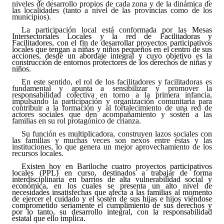
niveles de desarrollo propios de cada zona y de la dinámica de
INSTITUCIONAL
las localidades (tanto a nivel de las provincias como de los
municipios).
Antiguos Pobladores
La participación local está conformada por las
Mesas
Intersectoriales Locales y la red de Facilitadoras y
Facilitadores, con el fin de desarrollar proyectos participativos
locales que tengan a niñas y niños pequeños en el centro de sus
Noticias Destacadas
acciones, desde un abordaje integral y cuyo objetivo es la
construcción de entornos protectores de los derechos de niñas y
niños.
Registros y Distinciones
En este sentido, el rol de los facilitadores y facilitadoras es
fundamental y apunta a sensibilizar y promover la
Datos Históricos
responsabilidad colectiva en torno a la primera infancia,
impulsando la participación y organización comunitaria para
contribuir a la formación y al fortalecimiento de una red de
Premio al Mérito - Registro
actores sociales que den acompañamiento y sostén a las
familias en su rol protagónico de crianza.
Audiencias Públicas - Registro
Su función es multiplicadora, construyen lazos sociales con
las familias y muchas veces son nexos entre éstas y las
instituciones, lo que genera un mejor aprovechamiento de los
Mujeres que Dejaron Huellas - Registro
recursos locales.
Existen hoy en Bariloche cuatro proyectos participativos
Periodistas Decanos - Registro
locales (PPL) en curso, destinados a trabajar de forma
interdisciplinaria en barrios de alta vulnerabilidad social y
económica, en los cuales se presenta un alto nivel de
necesidades insatisfechas que afecta a las familias al momento
Ciudadano Ilustre - Registro
de ejercer el cuidado y el sostén de sus hijas e hijos viéndose
comprometido seriamente el cumplimiento de sus derechos y
por lo tanto, su desarrollo integral, con la
responsabilidad
Banca del Vecino - Registro
estatal que ello implica.