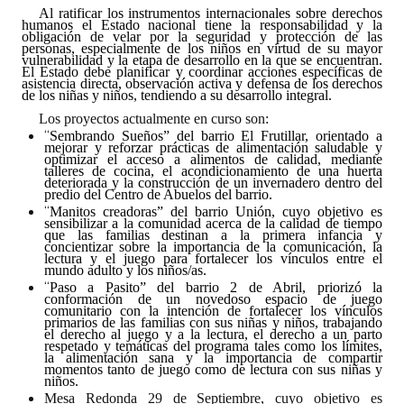
Al ratificar los instrumentos internacionales sobre derechos
Huéspedes de Honor - Registro
humanos el Estado nacional tiene la responsabilidad y la
obligación de velar por la seguridad y protección
de las
personas, especialmente de los niños en virtud de su mayor
Antiguos Pobladores - Registro
vulnerabilidad y la etapa de desarrollo en la que se encuentran.
El Estado debe planificar y coordinar acciones específicas de
asistencia directa, observación activa y defensa de los derechos
Reconocimientos - Registro
de los niñas y niños, tendiendo a su desarrollo integral.
Los proyectos actualmente en curso son:
Bariloche, Municipio intercultural
“
Sembrando Sueños” del barrio El Frutillar, orientado a
mejorar y reforzar prácticas de alimentación saludable y
optimizar el acceso a alimentos de calidad, mediante
Entrega de distinciones
talleres de cocina, el acondicionamiento de una huerta
deteriorada y la construcción de un invernadero dentro del
predio del Centro de Abuelos del barrio
.
REFORMA DE LA CARTA ORGÁNICA
“
Manitos creadoras” del barrio Unión, cuyo objetivo es
sensibilizar a la comunidad acerca de la calidad de tiempo
que las familias destinan a la primera infancia y
concientizar sobre la importancia de la comunicación, la
lectura y el juego para fortalecer los vínculos entre el
mundo adulto y los niños/as.
“
Paso a Pasito” del barrio 2 de Abril, priorizó la
conformación de un novedoso espacio de juego
comunitario con la intención de fortalecer los vínculos
primarios de las familias con sus niñas y niños, trabajando
el derecho al juego y a la lectura, el derecho a un parto
respetado y temáticas del programa tales como los límites,
la alimentación sana y la importancia de compartir
momentos tanto de juego como de lectura con sus niñas y
niños.
Mesa Redonda 29 de Septiembre, cuyo objetivo es