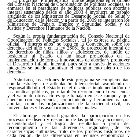
El programa “Primeros años” que se desarrolla en el ámbito
del Consejo Nacional de Coordinación de Políticas Sociales, se
enmarca en el paradigma de políticas públicas con abordaje
integral sustentado desde el año 2003 e involucra un trabajo
Dictámenes Asesoría Letrada
articulado de los Ministerios de Desarrollo Social, de Salud y
de Educación de la Nación y a partir del 2009 se integraron los
Ministerios de Trabajo, Empleo y Seguridad Social y de
Actas de Sesión
Justicia y Derechos Humanos de la Nación.
Según la propia fundamentación del Consejo Nacional de
Informes de Unidad Coordinadora
1
Coordinación de Políticas Sociales
, tal lo expresa su página
oficial, “Primeros años” se basa en la Convención sobre los
derechos del niño y en la ley 26061 de protección integral de
Ejecución Presupuestaria
los derechos de niñas, niños y adolescentes, de modo de
posicionar al Estado en un lugar protagónico en la
implementación de formas innovadoras de abordar y promover
Actas de Audiencias Públicas
el Desarrollo Infantil integral,
pues sólo a través de acciones
integrales se puede garantizar el cumplimiento pleno de los
derechos.
NORMATIVA
Asimismo, las acciones de este programa se complementan
con la estrategia de articulación intersectorial, asumiendo la
responsabilidad del Estado en el diseño e implementación de
Comunicaciones
las políticas públicas, pero también reconociendo la existencia
y el valor de otros actores que trabajan en este campo y que
cuentan con experiencia, conocimiento y herramientas para
Declaraciones
aportar, como las organizaciones de la sociedad civil, las
universidades y las asociaciones profesionales.
Resoluciones
El abordaje territorial garantiza la participación en los
procesos de diseño y ejecución de las políticas y acciones, la
sustentabilidad y el logro de resultados a partir del
reconocimiento de las diferencias regionales, de las
Resoluciones de Presidencia
características culturales, fruto de los procesos históricos de
cada región, de las diferencias en recursos económicos y