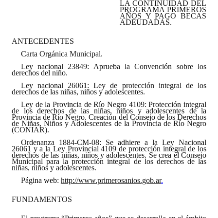
LA CONTINUIDAD DEL
PROGRAMA PRIMEROS
Programas
AÑOS Y PAGO BECAS
ADEUDADAS.
LEGISLACIÓN
ANTECEDENTES
Carta Orgánica Municipal.
Constitución Nacional
Ley nacional 23849: Aprueba la Convención sobre los
derechos del niño.
Constitución Provincial
Ley nacional 26061: Ley de protección integral de los
derechos de las niñas, niños y adolescentes.
Carta Orgánica 2007
Ley de la Provincia de Río Negro 4109: Protección integral
de los derechos de las niñas, niños y adolescentes de la
Reglamento Interno
Provincia de Río Negro. Creación del Consejo de los Derechos
de Niñas, Niños y Adolescentes de la Provincia de Río Negro
(CONIAR).
Digesto
Ordenanza 1884-CM-08: Se adhiere a la Ley Nacional
26061 y a la Ley Provincial 4109 de protección integral de los
Organigrama
derechos de las niñas, niños y adolescentes. Se crea el Consejo
Municipal para la protección integral de los derechos de las
niñas, niños y adolescentes.
DOCUMENTOS
Página web
:
http://www.primerosanios.gob.ar
.
Informes de Gestión
FUNDAMENTOS
Proyectos Presentados