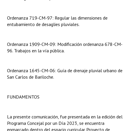
Dictámenes Asesoría Letrada
Ordenanza 719-CM-97: Regular las dimensiones de
Actas de Sesión
entubamiento de desaglies pluviales.
Informes de Unidad Coordinadora
Ordenanza 1909-CM-09: Modificación ordenanza 678-CM-
Ejecución Presupuestaria
96. Trabajos en la vía pública.
Actas de Audiencias Públicas
Ordenanza 1645-CM-06: Guía de drenaje pluvial urbano de
NORMATIVA
San Carlos de Bariloche.
Comunicaciones
FUNDAMENTOS
Declaraciones
Resoluciones
La presente comunicación, fue presentada en la edición del
Resoluciones de Presidencia
Programa Concejal por un Día 2023, se encuentra
enmarcado dentro del espacio curricular Proyecto de