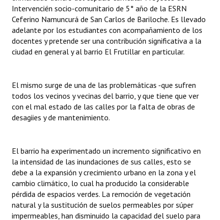
INSTITUCIONAL
Intervencién socio-comunitario de 5° año de la ESRN
Ceferino Namuncurá de San Carlos de Bariloche. Es llevado
Antiguos Pobladores
adelante por los estudiantes con acompañamiento de los
docentes y pretende ser una contribución significativa a la
Noticias Destacadas
ciudad en general y al barrio El Frutillar en particular.
Registros y Distinciones
El mismo surge de una de las problemáticas -que sufren
Datos Históricos
todos los vecinos y vecinas del barrio, y que tiene que ver
con el mal estado de las calles por la falta de obras de
Premio al Mérito - Registro
desagiies y de mantenimiento.
Audiencias Públicas - Registro
Mujeres que Dejaron Huellas - Registro
El barrio ha experimentado un incremento significativo en
la intensidad de las inundaciones de sus calles, esto se
Periodistas Decanos - Registro
debe a la expansión y crecimiento urbano en la zona y el
cambio climático, lo cual ha producido la considerable
Ciudadano Ilustre - Registro
pérdida de espacios verdes. La remoción de vegetación
natural y la sustitución de suelos permeables por súper
Banca del Vecino - Registro
impermeables, han disminuido la capacidad del suelo para