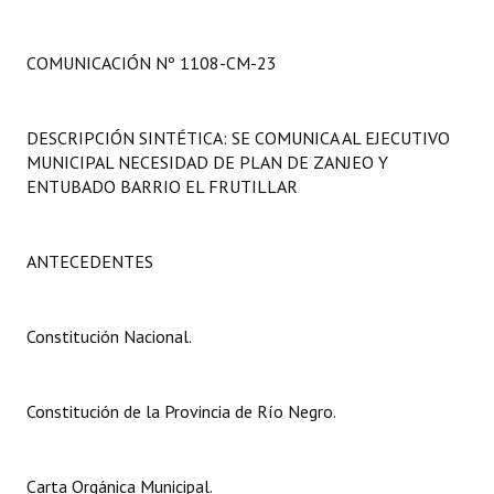
Programas
COMUNICACIÓN Nº 1108-CM-23
LEGISLACIÓN
Constitución Nacional
DESCRIPCIÓN SINTÉTICA: SE COMUNICA AL EJECUTIVO
MUNICIPAL NECESIDAD DE PLAN DE ZANJEO Y
Constitución Provincial
ENTUBADO BARRIO EL FRUTILLAR
Carta Orgánica 2007
Reglamento Interno
ANTECEDENTES
Digesto
Constitución Nacional.
Organigrama
DOCUMENTOS
Constitución de la Provincia de Río Negro.
Informes de Gestión
Carta Orgánica Municipal.
Proyectos Presentados