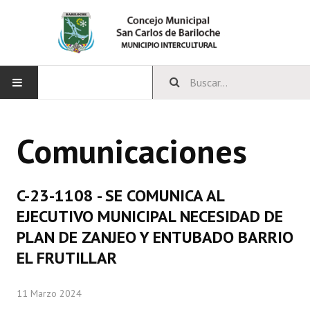
INICIO
Comunicaciones
CONCEJO
Bloques Políticos
C-23-1108 - SE COMUNICA AL
Integrantes del Concejo
EJECUTIVO MUNICIPAL NECESIDAD DE
PLAN DE ZANJEO Y ENTUBADO BARRIO
Comisiones Permanentes
EL FRUTILLAR
Comisiones Especiales
11 Marzo 2024
Concejales Mandato Cumplido