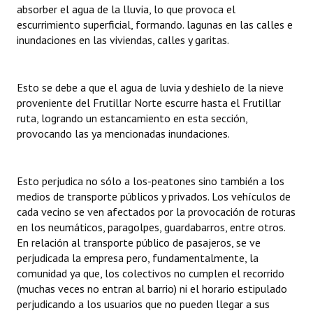
absorber el agua de la lluvia, lo que provoca el
Huéspedes de Honor - Registro
escurrimiento superficial, formando. lagunas en las calles e
inundaciones en las viviendas, calles y garitas.
Antiguos Pobladores - Registro
Reconocimientos - Registro
Esto se debe a que el agua de luvia y deshielo de la nieve
Bariloche, Municipio intercultural
proveniente del Frutillar Norte escurre hasta el Frutillar
ruta, logrando un estancamiento en esta sección,
Entrega de distinciones
provocando las ya mencionadas inundaciones.
REFORMA DE LA CARTA ORGÁNICA
Esto perjudica no sólo a los-peatones sino también a los
medios de transporte públicos y privados. Los vehículos de
cada vecino se ven afectados por la provocación de roturas
en los neumáticos, paragolpes, guardabarros, entre otros.
En relación al transporte público de pasajeros, se ve
perjudicada la empresa pero, fundamentalmente, la
comunidad ya que, los colectivos no cumplen el recorrido
(muchas veces no entran al barrio) ni el horario estipulado
perjudicando a los usuarios que no pueden llegar a sus