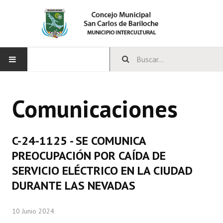
INICIO
Comunicaciones
CONCEJO
Bloques Políticos
C-24-1125 - SE COMUNICA
Integrantes del Concejo
PREOCUPACIÓN POR CAÍDA DE
SERVICIO ELÉCTRICO EN LA CIUDAD
Comisiones Permanentes
DURANTE LAS NEVADAS
Comisiones Especiales
10 Junio 2024
Concejales Mandato Cumplido