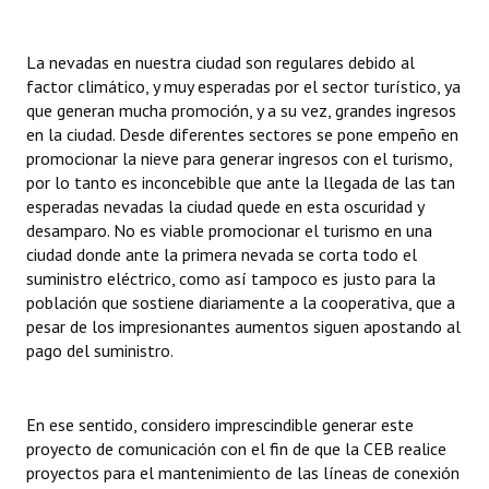
Huéspedes de Honor - Registro
La nevadas en nuestra ciudad son regulares debido al
Antiguos Pobladores - Registro
factor climático, y muy esperadas por el sector turístico, ya
que generan mucha promoción, y a su vez, grandes ingresos
Reconocimientos - Registro
en la ciudad. Desde diferentes sectores se pone empeño en
Bariloche, Municipio intercultural
promocionar la nieve para generar ingresos con el turismo,
por lo tanto es inconcebible que ante la llegada de las tan
Entrega de distinciones
esperadas nevadas la ciudad quede en esta oscuridad y
desamparo. No es viable promocionar el turismo en una
REFORMA DE LA CARTA ORGÁNICA
ciudad donde ante la primera nevada se corta todo el
suministro eléctrico, como así tampoco es justo para la
población que sostiene diariamente a la cooperativa, que a
pesar de los impresionantes aumentos siguen apostando al
pago del suministro.
En ese sentido, considero imprescindible generar este
proyecto de comunicación con el fin de que la CEB realice
proyectos para el mantenimiento de las líneas de conexión