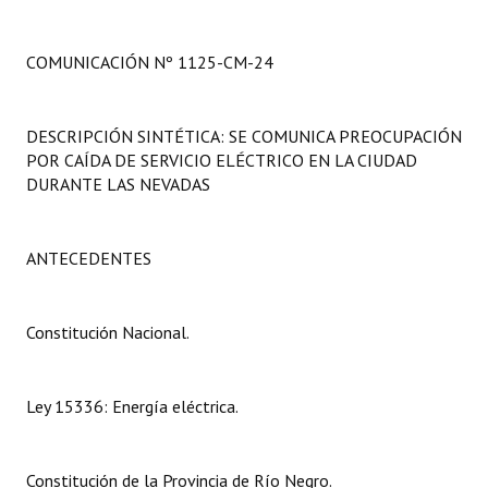
Programas
COMUNICACIÓN Nº 1125-CM-24
LEGISLACIÓN
Constitución Nacional
DESCRIPCIÓN SINTÉTICA: SE COMUNICA PREOCUPACIÓN
POR CAÍDA DE SERVICIO ELÉCTRICO EN LA CIUDAD
Constitución Provincial
DURANTE LAS NEVADAS
Carta Orgánica 2007
Reglamento Interno
ANTECEDENTES
Digesto
Constitución Nacional.
Organigrama
DOCUMENTOS
Ley 15336: Energía eléctrica.
Informes de Gestión
Constitución de la Provincia de Río Negro.
Proyectos Presentados