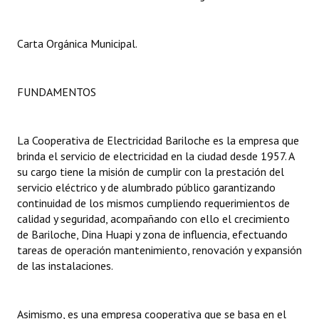
Dictámenes Asesoría Letrada
Carta Orgánica Municipal.
Actas de Sesión
Informes de Unidad Coordinadora
FUNDAMENTOS
Ejecución Presupuestaria
La Cooperativa de Electricidad Bariloche es la empresa que
Actas de Audiencias Públicas
brinda el servicio de electricidad en la ciudad desde 1957. A
su cargo tiene la misión de cumplir con la prestación del
NORMATIVA
servicio eléctrico y de alumbrado público garantizando
continuidad de los mismos cumpliendo requerimientos de
Comunicaciones
calidad y seguridad, acompañando con ello el crecimiento
de Bariloche, Dina Huapi y zona de influencia, efectuando
Declaraciones
tareas de operación mantenimiento, renovación y expansión
de las instalaciones.
Resoluciones
Resoluciones de Presidencia
Asimismo, es una empresa cooperativa que se basa en el