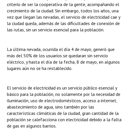
INSTITUCIONAL
criterio de ser la cooperativa de la gente, acompañando el
crecimiento de la ciudad. Sin embargo, todos los años, una
vez que llegan las nevadas, el servicio de electricidad cae y
Antiguos Pobladores
la ciudad queda, además de las dificultades de conexión de
Noticias Destacadas
las rutas, sin un servicio esencial para la población.
Registros y Distinciones
La última nevada, ocurrida el día 4 de mayo, generó que
Datos Históricos
más del 50% de los usuarios se quedaran sin servicio
eléctrico, y hasta el día de la fecha, 8 de mayo, en algunos
Premio al Mérito - Registro
lugares aún no se ha restablecido.
Audiencias Públicas - Registro
El servicio de electricidad es un servicio público esencial y
Mujeres que Dejaron Huellas - Registro
básico para la población, no solamente por la necesidad de
Periodistas Decanos - Registro
iluminación, uso de electrodomésticos, acceso a internet,
abastecimiento de agua, sino también por las
Ciudadano Ilustre - Registro
características climáticas de la ciudad, gran cantidad de la
población se calefacciona con electricidad debido a la falta
Banca del Vecino - Registro
de gas en algunos barrios.