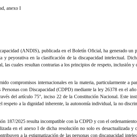
ad, anexo I
capacidad (ANDIS), publicada en el Boletín Oficial, ha generado un 
ta y peyorativa en la clasificación de la discapacidad intelectual. Dic
, las cuales resultan contrarias a los principios de respeto, inclusión y
ido compromisos internacionales en la materia, particularmente a part
las Personas con Discapacidad (CDPD) mediante la ley 26378 en el año
ravés del artículo 75°, inciso 22 de la Constitución Nacional. Este in
l respeto a la dignidad inherente, la autonomía individual, la no discr
ción 187/2025 resulta incompatible con la CDPD y con el ordenamiento 
lizada en el anexo I de dicha resolución no solo es desactualizada y o
ntribuyen a la estigmatización de las personas con discapacidad intele