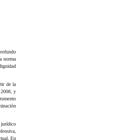
profundo
ha norma
 dignidad
ir de la
 2008, y
strumento
iminación
jurídico
fensiva,
ctual. En