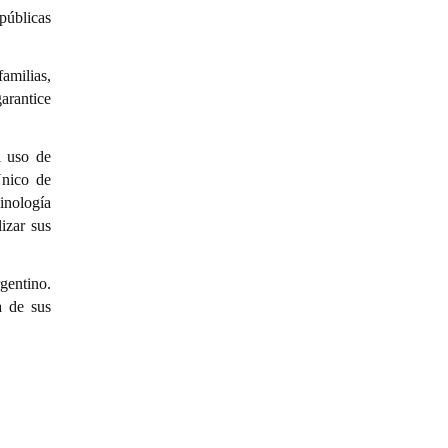
públicas
amilias,
arantice
l uso de
Único de
inología
izar sus
gentino.
a de sus