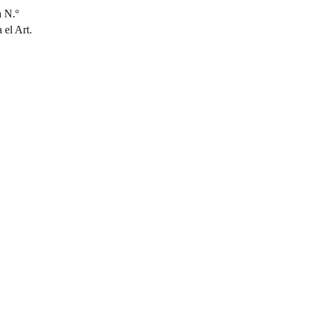
a N.º
 el Art.