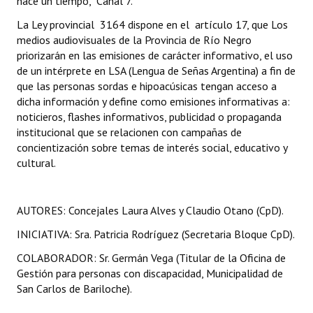
hace un tiempo, Canal 7.
Huéspedes de Honor - Registro
La Ley provincial 3164 dispone en el artículo 17, que Los
medios audiovisuales de la Provincia de Río Negro
Antiguos Pobladores - Registro
priorizarán en las emisiones de carácter informativo, el uso
de un intérprete en LSA (Lengua de Señas Argentina) a fin de
Reconocimientos - Registro
que las personas sordas e hipoacúsicas tengan acceso a
Bariloche, Municipio intercultural
dicha información y define como emisiones informativas a:
noticieros, flashes informativos, publicidad o propaganda
Entrega de distinciones
institucional que se relacionen con campañas de
concientización sobre temas de interés social, educativo y
REFORMA DE LA CARTA ORGÁNICA
cultural.
AUTORES: Concejales Laura Alves y Claudio Otano (CpD).
INICIATIVA: Sra. Patricia Rodríguez (Secretaria Bloque CpD).
COLABORADOR: Sr. Germán Vega (Titular de la Oficina de
Gestión para personas con discapacidad, Municipalidad de
San Carlos de Bariloche).