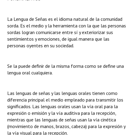
Dictámenes Asesoría Letrada
La Lengua de Señas es el idioma natural de la comunidad
Actas de Sesión
sorda. Es el medio y la herramienta con la que las personas
sordas logran comunicarse entre sí y exteriorizar sus
Informes de Unidad Coordinadora
sentimientos y emociones, de igual manera que las
personas oyentes en su sociedad.
Ejecución Presupuestaria
Actas de Audiencias Públicas
Se la puede definir de la misma forma como se define una
lengua oral cualquiera.
NORMATIVA
Comunicaciones
Las lenguas de señas y las lenguas orales tienen como
diferencia principal el medio empleado para transmitir los
Declaraciones
significados. Las lenguas orales usan la vía oral para la
expresión o emisión y la vía auditiva para la recepción,
Resoluciones
mientras que las lenguas de señas usan la vía cinética
Resoluciones de Presidencia
(movimiento de manos, brazos, cabeza) para la expresión y
la vía visual para la recepción.