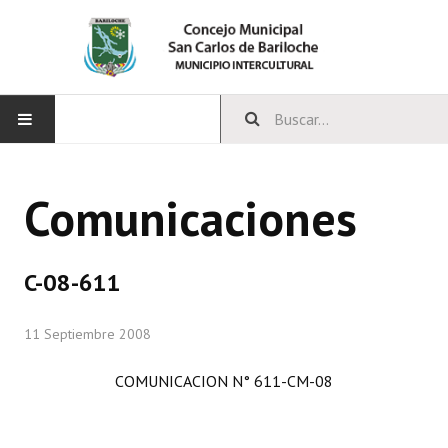
INICIO
Comunicaciones
CONCEJO
Bloques Políticos
C-08-611
Integrantes del Concejo
11 Septiembre 2008
Comisiones Permanentes
COMUNICACION N° 611-CM-08
Comisiones Especiales
Concejales Mandato Cumplido