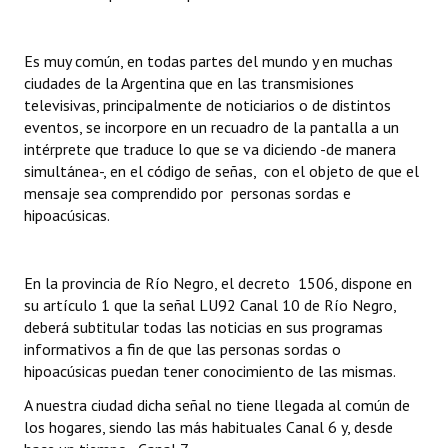
INSTITUCIONAL
Antiguos Pobladores
Es muy común, en todas partes del mundo y en muchas
ciudades de la Argentina que en las transmisiones
Noticias Destacadas
televisivas, principalmente de noticiarios o de distintos
eventos, se incorpore en un recuadro de la pantalla a un
Registros y Distinciones
intérprete que traduce lo que se va diciendo -de manera
simultánea-, en el código de señas, con el objeto de que el
Datos Históricos
mensaje sea comprendido por personas sordas e
hipoacúsicas.
Premio al Mérito - Registro
Audiencias Públicas - Registro
En la provincia de Río Negro, el decreto 1506, dispone en
su artículo 1 que la señal LU92 Canal 10 de Río Negro,
Mujeres que Dejaron Huellas - Registro
deberá subtitular todas las noticias en sus programas
Periodistas Decanos - Registro
informativos a fin de que las personas sordas o
hipoacúsicas puedan tener conocimiento de las mismas.
Ciudadano Ilustre - Registro
A nuestra ciudad dicha señal no tiene llegada al común de
los hogares, siendo las más habituales Canal 6 y, desde
Banca del Vecino - Registro