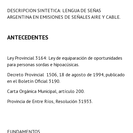
Programas
DESCRIPCION SINTETICA: LENGUA DE SEÑAS
ARGENTINA EN EMISIONES DE SEÑALES AIRE Y CABLE.
LEGISLACIÓN
Constitución Nacional
ANTECEDENTES
Constitución Provincial
Carta Orgánica 2007
Ley Provincial 3164: Ley de equiparación de oportunidades
para personas sordas e hipoacúsicas.
Reglamento Interno
Decreto Provincial 1506, 18 de agosto de 1994, publicado
en el Boletín Oficial 3190.
Digesto
Carta Orgánica Municipal, artículo 200.
Organigrama
Provincia de Entre Ríos, Resolución 31933.
DOCUMENTOS
Informes de Gestión
FUNDAMENTOS
Proyectos Presentados