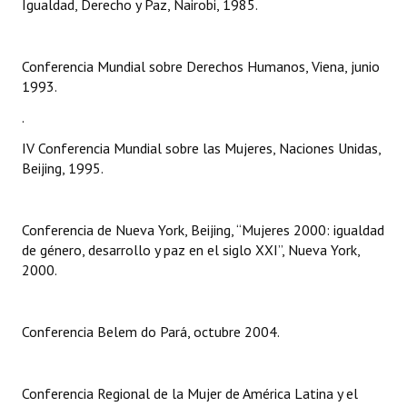
Igualdad, Derecho y Paz, Nairobi, 1985.
INSTITUCIONAL
Antiguos Pobladores
Conferencia Mundial sobre Derechos Humanos, Viena, junio
1993.
Noticias Destacadas
.
Registros y Distinciones
IV Conferencia Mundial sobre las Mujeres, Naciones Unidas,
Datos Históricos
Beijing, 1995.
Premio al Mérito - Registro
Conferencia de Nueva York, Beijing, “Mujeres 2000: igualdad
Audiencias Públicas - Registro
de género, desarrollo y paz en el siglo XXI”, Nueva York,
2000.
Mujeres que Dejaron Huellas - Registro
Periodistas Decanos - Registro
Conferencia Belem do Pará, octubre 2004.
Ciudadano Ilustre - Registro
Banca del Vecino - Registro
Conferencia Regional de la Mujer de América Latina y el