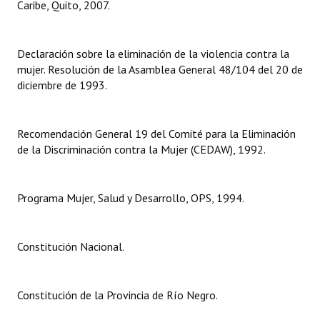
Caribe, Quito, 2007.
Huéspedes de Honor - Registro
Antiguos Pobladores - Registro
Declaración sobre la eliminación de la violencia contra la
mujer. Resolución de la Asamblea General 48/104 del 20 de
Reconocimientos - Registro
diciembre de 1993.
Bariloche, Municipio intercultural
Entrega de distinciones
Recomendación General 19 del Comité para la Eliminación
de la Discriminación contra la Mujer (CEDAW), 1992.
REFORMA DE LA CARTA ORGÁNICA
Programa Mujer, Salud y Desarrollo, OPS, 1994.
Constitución Nacional.
Constitución de la Provincia de Río Negro.