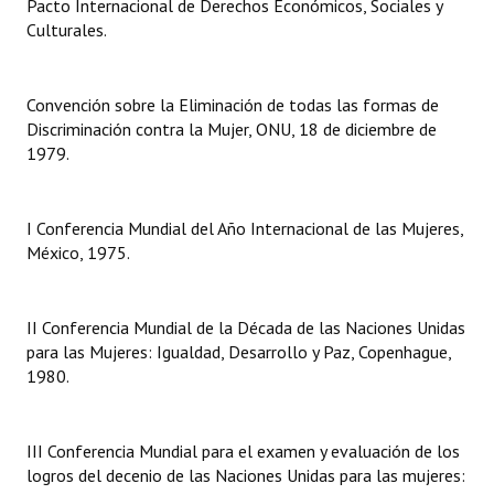
Pacto Internacional de Derechos Económicos, Sociales y
Culturales.
Dictámenes Asesoría Letrada
Actas de Sesión
Convención sobre la Eliminación de todas las formas de
Discriminación contra la Mujer, ONU, 18 de diciembre de
Informes de Unidad Coordinadora
1979.
Ejecución Presupuestaria
Actas de Audiencias Públicas
I Conferencia Mundial del Año Internacional de las Mujeres,
México, 1975.
NORMATIVA
Comunicaciones
II Conferencia Mundial de la Década de las Naciones Unidas
para las Mujeres: Igualdad, Desarrollo y Paz, Copenhague,
Declaraciones
1980.
Resoluciones
III Conferencia Mundial para el examen y evaluación de los
Resoluciones de Presidencia
logros del decenio de las Naciones Unidas para las mujeres: