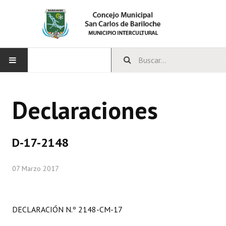
INICIO
Declaraciones
CONCEJO
Bloques Políticos
D-17-2148
Integrantes del Concejo
07 Marzo 2017
Comisiones Permanentes
Comisiones Especiales
DECLARACIÓN N.º 2148-CM-17
Concejales Mandato Cumplido