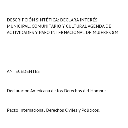
Programas
LEGISLACIÓN
DESCRIPCIÓN SINTÉTICA: DECLARA INTERÉS
MUNICIPAL, COMUNITARIO Y CULTURAL AGENDA DE
Constitución Nacional
ACTIVIDADES Y PARO INTERNACIONAL DE MUJERES 8M
Constitución Provincial
Carta Orgánica 2007
Reglamento Interno
ANTECEDENTES
Digesto
Declaración Americana de los Derechos del Hombre.
Organigrama
DOCUMENTOS
Pacto Internacional Derechos Civiles y Políticos.
Informes de Gestión
Proyectos Presentados