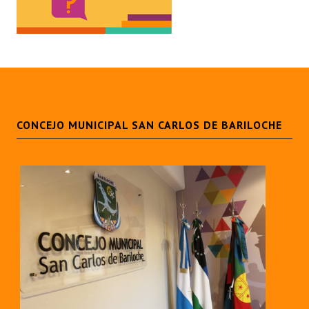
Dictámenes Asesoría Letrada
Actas de Sesión
Informes de Unidad Coordinadora
Ejecución Presupuestaria
CONCEJO MUNICIPAL SAN CARLOS DE BARILOCHE
Actas de Audiencias Públicas
NORMATIVA
Comunicaciones
Declaraciones
Resoluciones
Resoluciones de Presidencia