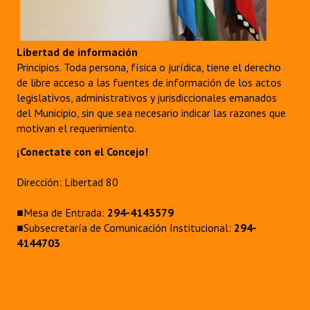
INSTITUCIONAL
Antiguos Pobladores
Libertad de información
Principios. Toda persona, física o jurídica, tiene el derecho
Noticias Destacadas
de libre acceso a las fuentes de información de los actos
legislativos, administrativos y jurisdiccionales emanados
Registros y Distinciones
del Municipio, sin que sea necesario indicar las razones que
Datos Históricos
motivan el requerimiento.
¡Conectate con el Concejo!
Premio al Mérito - Registro
Dirección: Libertad 80
Audiencias Públicas - Registro
Mujeres que Dejaron Huellas - Registro
■Mesa de Entrada:
294-4143579
■Subsecretaría de Comunicación Institucional:
294-
Periodistas Decanos - Registro
4144703
Ciudadano Ilustre - Registro
Banca del Vecino - Registro