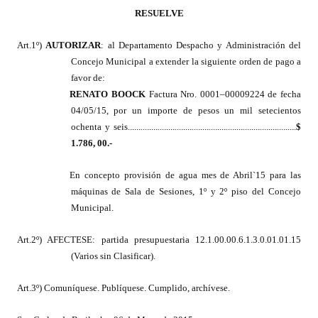
INSTITUCIONAL
RESUELVE
Antiguos Pobladores
Art.1º)
AUTORIZAR
: al Departamento Despacho y Administración del
Concejo Municipal a extender la siguiente orden de pago a
Noticias Destacadas
favor de:
RENATO BOOCK
Factura Nro. 0001–00009224 de fecha
Registros y Distinciones
04/05/15, por un importe de pesos un mil setecientos
ochenta y seis...............................................................................
$
Datos Históricos
1.786, 00.-
Premio al Mérito - Registro
En concepto provisión de agua mes de Abril`15 para las
Audiencias Públicas - Registro
máquinas de Sala de Sesiones, 1º y 2º piso del Concejo
Municipal.
Mujeres que Dejaron Huellas - Registro
Art.2º) AFECTESE: partida presupuestaria 12.1.00.00.6.1.3.0.01.01.15
Periodistas Decanos - Registro
(Varios sin Clasificar).
Ciudadano Ilustre - Registro
Art.3º) Comuníquese. Publíquese. Cumplido, archívese.
Banca del Vecino - Registro