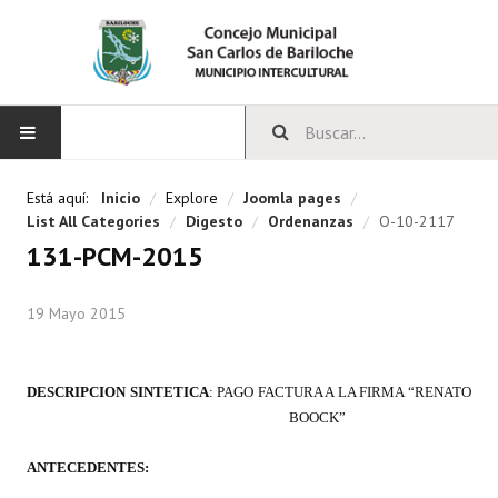
INICIO
Está aquí:
Inicio
/
Explore
/
Joomla pages
/
List All Categories
/
Digesto
/
Ordenanzas
/
O-10-2117
CONCEJO
131-PCM-2015
Bloques Políticos
19 Mayo 2015
Integrantes del Concejo
Comisiones Permanentes
DESCRIPCION SINTETICA
: PAGO FACTURA A LA FIRMA “RENATO
BOOCK”
Comisiones Especiales
ANTECEDENTES:
Concejales Mandato Cumplido