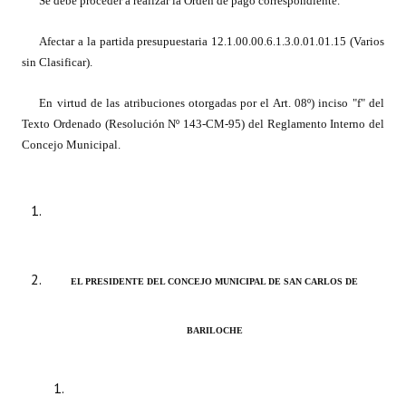
Se debe proceder a realizar la Orden de pago correspondiente.
Dictámenes Asesoría Letrada
Afectar a la partida presupuestaria 12.1.00.00.6.1.3.0.01.01.15 (Varios
sin Clasificar).
Actas de Sesión
En virtud de las atribuciones otorgadas por el Art. 08º) inciso "f" del
Informes de Unidad Coordinadora
Texto Ordenado (Resolución Nº 143-CM-95) del Reglamento Interno del
Concejo Municipal.
Ejecución Presupuestaria
Actas de Audiencias Públicas
NORMATIVA
Comunicaciones
EL PRESIDENTE DEL CONCEJO MUNICIPAL DE SAN CARLOS DE
Declaraciones
BARILOCHE
Resoluciones
Resoluciones de Presidencia