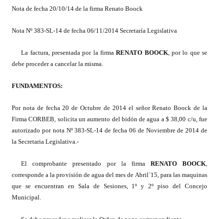
Nota de fecha 20/10/14 de la firma Renato Boock
Programas
Nota Nº 383-SL-14 de fecha 06/11/2014 Secretaría Legislativa
LEGISLACIÓN
La factura, presentada por la firma
RENATO BOOCK
, por lo que se
Constitución Nacional
debe proceder a cancelar la misma.
Constitución Provincial
FUNDAMENTOS:
Carta Orgánica 2007
Por nota de fecha 20 de Octubre de 2014 el señor Renato Boock de la
Reglamento Interno
Firma CORBEB, solicita un aumento del bidón de agua a $ 38,00 c/u, fue
autorizado por nota Nº 383-SL-14 de fecha 06 de Noviembre de 2014 de
Digesto
la Secretaria Legislativa.-
Organigrama
El comprobante presentado por la firma
RENATO BOOCK
,
corresponde a la provisión de agua del mes de Abril`15, para las maquinas
DOCUMENTOS
que se encuentran en Sala de Sesiones, 1º y 2º piso del Concejo
Municipal.
Informes de Gestión
Proyectos Presentados