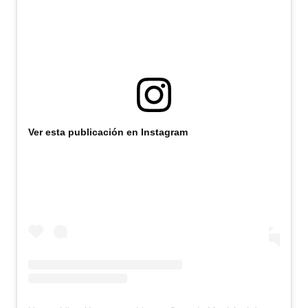
INSTITUCIONAL
Antiguos Pobladores
Noticias Destacadas
Registros y Distinciones
Datos Históricos
Ver esta publicación en Instagram
Premio al Mérito - Registro
Audiencias Públicas - Registro
Mujeres que Dejaron Huellas - Registro
Periodistas Decanos - Registro
Ciudadano Ilustre - Registro
Banca del Vecino - Registro