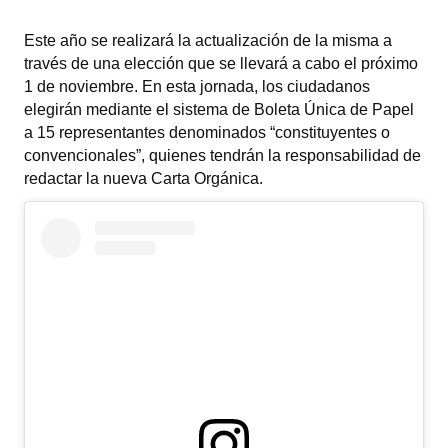
Programas
Este año se realizará la actualización de la misma a
través de una elección que se llevará a cabo el próximo
LEGISLACIÓN
1 de noviembre. En esta jornada, los ciudadanos
elegirán mediante el sistema de Boleta Única de Papel
Constitución Nacional
a 15 representantes denominados “constituyentes o
Constitución Provincial
convencionales”, quienes tendrán la responsabilidad de
redactar la nueva Carta Orgánica.
Carta Orgánica 2007
Reglamento Interno
Digesto
Organigrama
DOCUMENTOS
Informes de Gestión
Proyectos Presentados