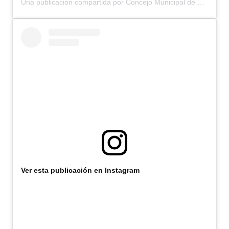
Una publicación compartida por Concejo Municipal de Bariloche (@concejomunicipalbariloche)
Huéspedes de Honor - Registro
Antiguos Pobladores - Registro
Reconocimientos - Registro
Bariloche, Municipio intercultural
Entrega de distinciones
REFORMA DE LA CARTA ORGÁNICA
Ver esta publicación en Instagram