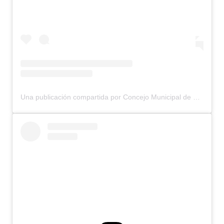
Una publicación compartida por Concejo Municipal de Bariloche (@concejomunicipalbariloche)