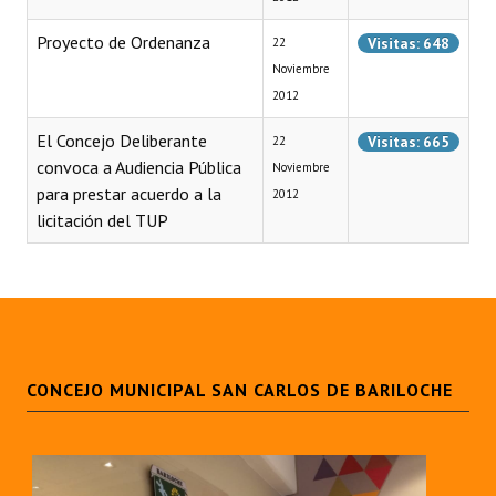
Programas
Proyecto de Ordenanza
Visitas: 648
22
Noviembre
LEGISLACIÓN
2012
Constitución Nacional
El Concejo Deliberante
Visitas: 665
22
convoca a Audiencia Pública
Constitución Provincial
Noviembre
para prestar acuerdo a la
2012
Carta Orgánica 2007
licitación del TUP
Reglamento Interno
Digesto
Organigrama
CONCEJO MUNICIPAL SAN CARLOS DE BARILOCHE
DOCUMENTOS
Informes de Gestión
Proyectos Presentados