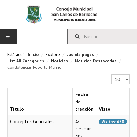
INICIO
Está aquí:
Inicio
/
Explore
/
Joomla pages
/
List All Categories
/
Noticias
/
Noticias Destacadas
/
CONCEJO
Condolencias Roberto Marino
Cantidad a 
Bloques Políticos
Integrantes del Concejo
Fecha
de
Comisiones Permanentes
Título
creación
Visto
Comisiones Especiales
Conceptos Generales
Visitas: 678
23
Noviembre
Concejales Mandato Cumplido
2012