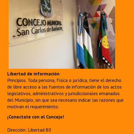
Dictámenes Asesoría Letrada
Actas de Sesión
Informes de Unidad Coordinadora
Ejecución Presupuestaria
Actas de Audiencias Públicas
Libertad de información
NORMATIVA
Principios. Toda persona, física o jurídica, tiene el derecho
de libre acceso a las fuentes de información de los actos
Comunicaciones
legislativos, administrativos y jurisdiccionales emanados
del Municipio, sin que sea necesario indicar las razones que
Declaraciones
motivan el requerimiento.
Resoluciones
¡Conectate con el Concejo!
Resoluciones de Presidencia
Dirección: Libertad 80