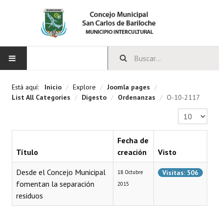
INICIO
Está aquí:
Inicio
/
Explore
/
Joomla pages
/
List All Categories
/
Digesto
/
Ordenanzas
/
O-10-2117
CONCEJO
Cantidad a 
Bloques Políticos
Fecha de
Integrantes del Concejo
Título
creación
Visto
Comisiones Permanentes
Desde el Concejo Municipal
Visitas: 506
18 Octubre
fomentan la separación
2015
Comisiones Especiales
residuos
Concejales Mandato Cumplido