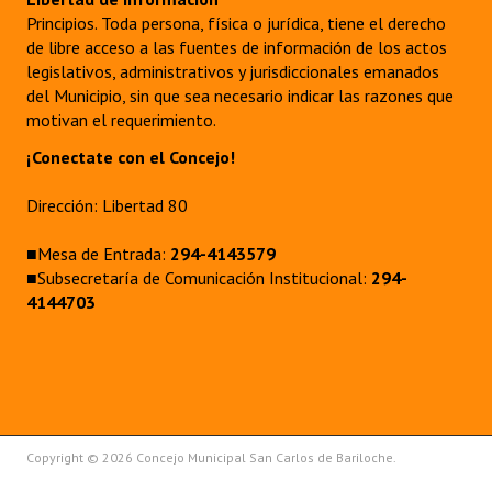
Principios. Toda persona, física o jurídica, tiene el derecho
Dictámenes Asesoría Letrada
de libre acceso a las fuentes de información de los actos
legislativos, administrativos y jurisdiccionales emanados
Actas de Sesión
del Municipio, sin que sea necesario indicar las razones que
motivan el requerimiento.
Informes de Unidad Coordinadora
¡Conectate con el Concejo!
Ejecución Presupuestaria
Dirección: Libertad 80
Actas de Audiencias Públicas
■Mesa de Entrada:
294-4143579
NORMATIVA
■Subsecretaría de Comunicación Institucional:
294-
4144703
Comunicaciones
Declaraciones
Resoluciones
Resoluciones de Presidencia
Copyright © 2026 Concejo Municipal San Carlos de Bariloche.