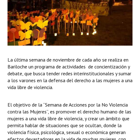
Programas
LEGISLACIÓN
Constitución Nacional
Constitución Provincial
La última semana de noviembre de cada año se realiza en
Carta Orgánica 2007
Bariloche un programa de actividades de concientización y
debate, que busca tender redes interinstitucionales y sumar
Reglamento Interno
a los varones en la defensa del derecho a las mujeres a una
Digesto
vida libre de violencia.
Organigrama
El objetivo de la “Semana de Acciones por la No Violencia
contra las Mujeres”, es promover el derecho humano de las
DOCUMENTOS
mujeres a una vida libre de violencia, y crear un ámbito que
permita hablar de situaciones que se ocultan, donde la
Informes de Gestión
violencia física, psicológica, sexual o económica generan
efectos devastadores en la vida de muchas mujeres, con
Proyectos Presentados