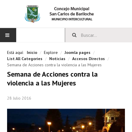
INICIO
Está aquí:
Inicio
/
Explore
/
Joomla pages
/
List All Categories
/
Noticias
/
Accesos Directos
/
CONCEJO
Semana de Acciones contra la violencia a las Mujeres
Semana de Acciones contra la
Bloques Políticos
violencia a las Mujeres
Integrantes del Concejo
28 Julio 2016
Comisiones Permanentes
Comisiones Especiales
Concejales Mandato Cumplido