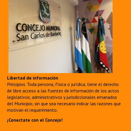
INSTITUCIONAL
Antiguos Pobladores
Noticias Destacadas
Registros y Distinciones
Datos Históricos
Premio al Mérito - Registro
Audiencias Públicas - Registro
Libertad de información
Principios. Toda persona, física o jurídica, tiene el derecho
Mujeres que Dejaron Huellas - Registro
de libre acceso a las fuentes de información de los actos
legislativos, administrativos y jurisdiccionales emanados
Periodistas Decanos - Registro
del Municipio, sin que sea necesario indicar las razones que
motivan el requerimiento.
Ciudadano Ilustre - Registro
¡Conectate con el Concejo!
Banca del Vecino - Registro