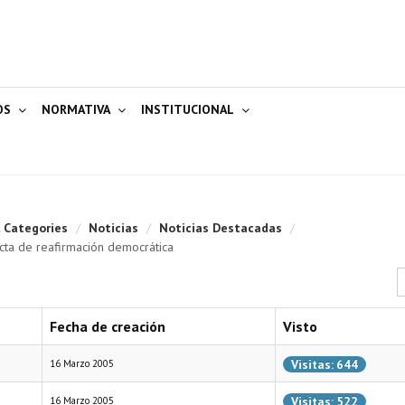
OS
NORMATIVA
INSTITUCIONAL
l Categories
/
Noticias
/
Noticias Destacadas
/
acta de reafirmación democrática
C
Fecha de creación
Visto
Visitas: 644
16 Marzo 2005
Visitas: 522
16 Marzo 2005