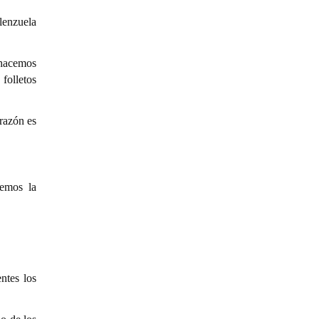
lenzuela
 hacemos
folletos
orazón es
nemos la
ntes los