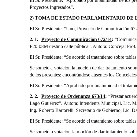
El Sr. Presidente: “Aprobado por unanimidad de los pr
Proyectos Ingresados”.
2) TOMA DE ESTADO PARLAMENTARIO DE 
El Sr. Presidente: “Uno, Proyecto de Comunicación 67
2. 1.-
Proyecto de Comunicación 672/14
:
“Comunicar 
F20-08M destino calle pública”. Autora: Concejal Prof
El Sr. Presidente: “Se acordó el tratamiento sobre tabla
Se somete a votación la moción de dar tratamiento sob
de los presentes; encontrándose ausentes los Concejale
El Sr. Presidente: “Aprobado por unanimidad el tratami
2. 2.-
Proyecto de Ordenanza 673/14
:
“Prestar acuerd
Lago Gutiérrez”. Autora: Intendenta Municipal, Lic. Ma
Ing. Roberto Bartorelli; Secretario de Gobierno, Lic. 
El Sr. Presidente: “Se acordó el tratamiento sobre tabla
Se somete a votación la moción de dar tratamiento sob