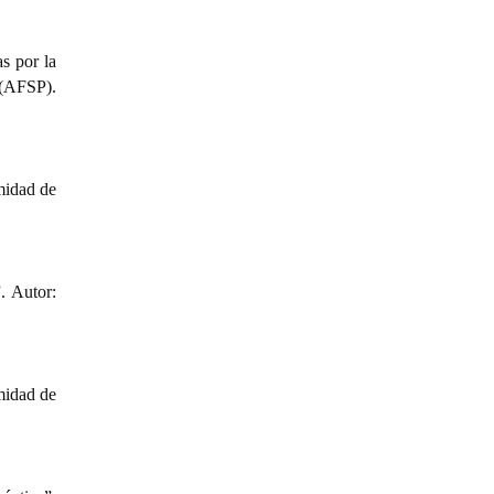
s por la
 (AFSP).
midad de
. Autor:
midad de