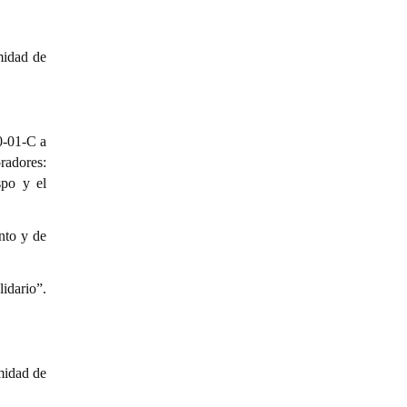
midad de
0-01-C a
radores:
spo y el
nto y de
idario”.
midad de