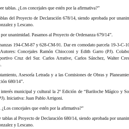
re tablas. ¿Los concejales que estén por la afirmativa?”
tablas del Proyecto de Declaración 678/14, siendo aprobada por unani
onzalez y Lescano.
las por unanimidad. Pasamos al Proyecto de Ordenanza 679/14”.
nanzas 194-CM-87 y 628-CM-91. Dar en comodato parcela 19-3-C-1
 Autores: Concejales Ramón Chiocconi y Edith Garro (PJ). Colabo
ortivo Cruz del Sur. Carlos Arrative, Carlos Sánchez, Walter Cre
.
ratamiento, Asesoría Letrada y a las Comisiones de Obras y Planeamie
ción 680/14”.
interés municipal y cultural la 2º Edición de “Bariloche Mágico y Sol
. Iniciativa: Juan Pablo Arrigoni.
s. ¿Los concejales que estén por la afirmativa?”
e tablas al Proyecto de Declaración 680/14, siendo aprobada por unani
onzalez y Lescano.