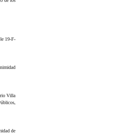
o de los
le 19-F-
animidad
rio Villa
úblicos,
midad de