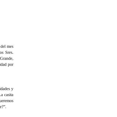
 del mes
os Sres.
 Grande,
idad por
idades y
a casita
queremos
e?”.