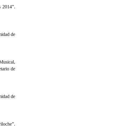
s 2014”.
midad de
Musical,
tario de
midad de
iloche”.