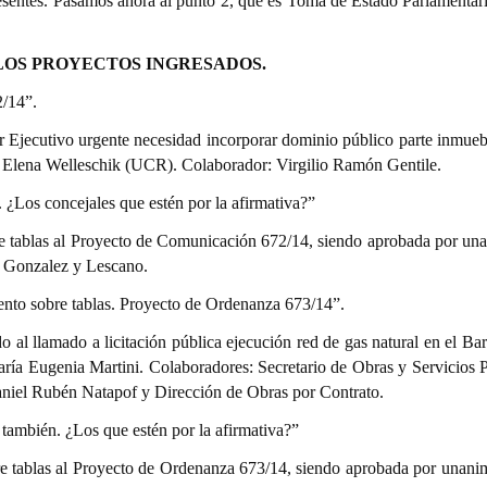
esentes. Pasamos ahora al punto 2, que es Toma de Estado Parlamentari
LOS PROYECTOS INGRESADOS.
2/14”.
Ejecutivo urgente necesidad incorporar dominio público parte inmueb
. Elena Welleschik (UCR). Colaborador: Virgilio Ramón Gentile.
s. ¿Los concejales que estén por la afirmativa?”
re tablas al Proyecto de Comunicación 672/14, siendo aprobada por un
s Gonzalez y Lescano.
ento sobre tablas. Proyecto de Ordenanza 673/14”.
o al llamado a licitación pública ejecución red de gas natural en el Bar
ría Eugenia Martini. Colaboradores: Secretario de Obras y Servicios P
Daniel Rubén Natapof y Dirección de Obras por Contrato.
s también. ¿Los que estén por la afirmativa?”
re tablas al Proyecto de Ordenanza 673/14, siendo aprobada por unani