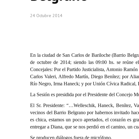
24 Octubre 2014
En la ciudad de San Carlos de Bariloche (Barrio Belgra
de octubre de 2014; siendo las 09:00 hs. se reúne el
Concejales: Por el Partido Justicialista, Antonio Ramó
Carlos Valeri, Alfredo Martín, Diego Benítez; por Al
Río Negro, Irma Haneck; y por Unión Cívica Radical, 
La Sesión es presidida por el Presidente del Concejo 
El Sr. Presidente: “…Welleschik, Haneck, Benítez, Va
vecinos del Barrio Belgrano por habernos invitado ha
es chica, estamos un poco apretados, el corazón es g
entregar a Diana, que se nos perdió en el camino, un cu
Se producen diálogos fuera de micrófono.