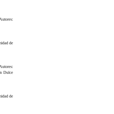
Autores:
midad de
Autores:
an Dulce
midad de