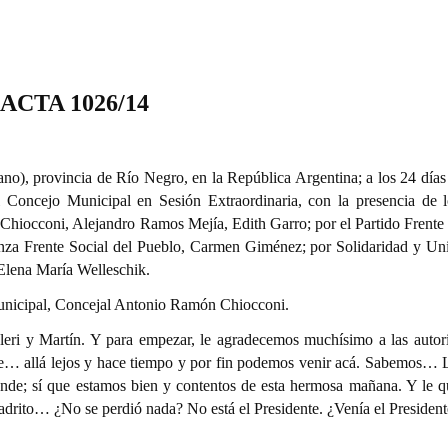
ACTA 1026/14
no), provincia de Río Negro, en la República Argentina; a los 24 días
 Concejo Municipal en Sesión Extraordinaria, con la presencia de l
n Chiocconi, Alejandro Ramos Mejía, Edith Garro; por el Partido Frente
ianza Frente Social del Pueblo, Carmen Giménez; por Solidaridad y Un
Elena María Welleschik.
Municipal, Concejal Antonio Ramón Chiocconi.
leri y Martín. Y para empezar, le agradecemos muchísimo a las autor
ce… allá lejos y hace tiempo y por fin podemos venir acá. Sabemos… L
rande; sí que estamos bien y contentos de esta hermosa mañana. Y le 
adrito… ¿No se perdió nada? No está el Presidente. ¿Venía el President