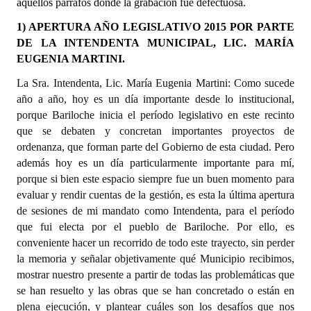
aquellos párrafos donde la grabación fue defectuosa.
1) APERTURA AÑO LEGISLATIVO 2015 POR PARTE
Dictámenes Asesoría Letrada
DE LA INTENDENTA MUNICIPAL, LIC. MARÍA
Actas de Sesión
EUGENIA MARTINI.
La Sra. Intendenta, Lic. María Eugenia Martini: Como sucede
Informes de Unidad Coordinadora
año a año, hoy es un día importante desde lo institucional,
Ejecución Presupuestaria
porque Bariloche inicia el período legislativo en este recinto
que se debaten y concretan importantes proyectos de
Actas de Audiencias Públicas
ordenanza, que forman parte del Gobierno de esta ciudad. Pero
además hoy es un día particularmente importante para mí,
NORMATIVA
porque si bien este espacio siempre fue un buen momento para
evaluar y rendir cuentas de la gestión, es esta la última apertura
Comunicaciones
de sesiones de mi mandato como Intendenta, para el período
que fui electa por el pueblo de Bariloche. Por ello, es
Declaraciones
conveniente hacer un recorrido de todo este trayecto, sin perder
la memoria y señalar objetivamente qué Municipio recibimos,
Resoluciones
mostrar nuestro presente a partir de todas las problemáticas que
Resoluciones de Presidencia
se han resuelto y las obras que se han concretado o están en
plena ejecución, y plantear cuáles son los desafíos que nos