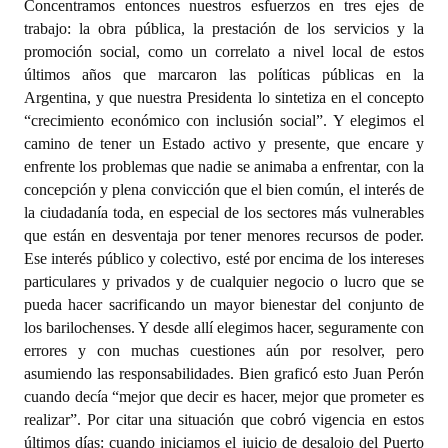
Concentramos entonces nuestros esfuerzos en tres ejes de
Huéspedes de Honor - Registro
trabajo: la obra pública, la prestación de los servicios y la
promoción social, como un correlato a nivel local de estos
Antiguos Pobladores - Registro
últimos años que marcaron las políticas públicas en la
Argentina, y que nuestra Presidenta lo sintetiza en el concepto
Reconocimientos - Registro
“crecimiento económico con inclusión social”. Y elegimos el
Bariloche, Municipio intercultural
camino de tener un Estado activo y presente, que encare y
enfrente los problemas que nadie se animaba a enfrentar, con la
Entrega de distinciones
concepción y plena convicción que el bien común, el interés de
la ciudadanía toda, en especial de los sectores más vulnerables
REFORMA DE LA CARTA ORGÁNICA
que están en desventaja por tener menores recursos de poder.
Ese interés público y colectivo, esté por encima de los intereses
particulares y privados y de cualquier negocio o lucro que se
pueda hacer sacrificando un mayor bienestar del conjunto de
los barilochenses. Y desde allí elegimos hacer, seguramente con
errores y con muchas cuestiones aún por resolver, pero
asumiendo las responsabilidades. Bien graficó esto Juan Perón
cuando decía “mejor que decir es hacer, mejor que prometer es
realizar”. Por citar una situación que cobró vigencia en estos
últimos días: cuando iniciamos el juicio de desalojo del Puerto