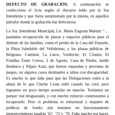
DEFECTO DE GRABACIÓN.
A continuación se
confecciona el Acta según el discurso leído por la Sra
Intendenta y que fuera suministrado por la misma, en aquellos
párrafos donde la grabación fue defectuosa.
La Sra. Intendenta Municipal, Lic. María Eugenia Martini: “…
paulatina recuperación de plazas y espacios públicos para el
disfrute de las familias, como el predio de la Casa del Deporte,
la Plaza Saludable del Velódromo, y las plazas públicas de
Belgrano, Catedral, La Llave, Vuriloche, El Cóndor, El
Frutillar, Entre Cerros, 2 de Agosto, Casa de Piedra, Jardín
Botánico y Pájaro Azul, que fueron reparadas y provistas de
juegos, en algunos casos destinados a niños con discapacidad.
Es mucho lo que falta para que las Delegaciones estén a la
altura de lo que Chiche Costa soñó cuando las creó, pero
logramos en poco tiempo ponerlas en marcha. Teníamos un
parque vial desguazado, y con mucho esfuerzo comenzamos a
recuperarlo. Pero el problema es estructural y requiere de
políticas de fondo; aún tenemos en funcionamiento
motoniveladoras modelo ´67, ´72 y ´78. Falta mucho por hacer,