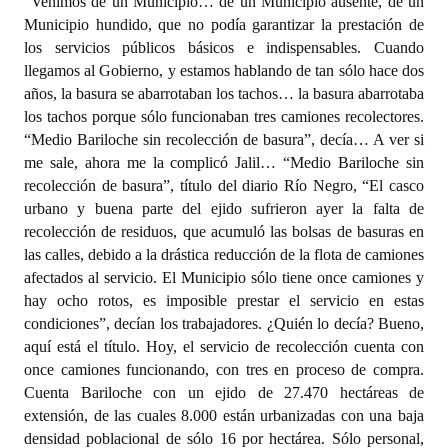
“Venimos de un Municipio… de un Municipio ausente, de un
Municipio hundido, que no podía garantizar la prestación de
los servicios públicos básicos e indispensables. Cuando
llegamos al Gobierno, y estamos hablando de tan sólo hace dos
años, la basura se abarrotaban los tachos… la basura abarrotaba
los tachos porque sólo funcionaban tres camiones recolectores.
“Medio Bariloche sin recolección de basura”, decía… A ver si
me sale, ahora me la complicó Jalil… “Medio Bariloche sin
recolección de basura”, título del diario Río Negro, “El casco
urbano y buena parte del ejido sufrieron ayer la falta de
recolección de residuos, que acumuló las bolsas de basuras en
las calles, debido a la drástica reducción de la flota de camiones
afectados al servicio. El Municipio sólo tiene once camiones y
hay ocho rotos, es imposible prestar el servicio en estas
condiciones”, decían los trabajadores. ¿Quién lo decía? Bueno,
aquí está el título. Hoy, el servicio de recolección cuenta con
once camiones funcionando, con tres en proceso de compra.
Cuenta Bariloche con un ejido de 27.470 hectáreas de
extensión, de las cuales 8.000 están urbanizadas con una baja
densidad poblacional de sólo 16 por hectárea. Sólo personal,