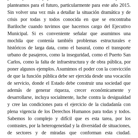
INSTITUCIONAL
planteamos para el futuro, particularmente para este año 2015.
Sin volver una vez más a detallar la situación dramática y de
Antiguos Pobladores
crisis por todas y todos conocida en que se encontraba
Bariloche cuando tuvimos que hacernos cargo del Ejecutivo
Noticias Destacadas
Municipal. Si es conveniente señalar que asumimos una
mochila que contenía también problemas estructurales e
Registros y Distinciones
históricos de larga data, como el basural, como el transporte
urbano de pasajeros, como la inseguridad, como el Puerto San
Datos Históricos
Carlos, como la falta de infraestructura y de obra pública, por
Premio al Mérito - Registro
poner algunos ejemplos. Asumimos el poder con la convicción
de que la función pública debe ser ejercida desde una vocación
Audiencias Públicas - Registro
de servicio, donde el Estado debe construir una sociedad que
además de generar riqueza, crecer económicamente y
Mujeres que Dejaron Huellas - Registro
desarrollarse, incluya socialmente, luche contra la desigualdad
y cree las condiciones para el ejercicio de la ciudadanía con
Periodistas Decanos - Registro
plena vigencia de los Derechos Humanos para todas y todos.
Sabemos lo complejo y difícil que es esta tarea, por los
Ciudadano Ilustre - Registro
contrastes, por la heterogeneidad y la diversidad de situaciones,
Banca del Vecino - Registro
de sectores y de miradas que conforman esta ciudad.