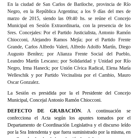
En la ciudad de San Carlos de Bariloche, provincia de Río
Programas
Negro, en la República Argentina; a los 9 días del mes de
marzo de 2015, siendo las 09:40 hs. se reúne el Concejo
LEGISLACIÓN
Municipal en Sesión Extraordinaria, con la presencia de los
Sres. Concejales: Por el Partido Justicialista, Antonio Ramón
Constitución Nacional
Chiocconi, Alejandro Ramos Mejía; por el Partido Frente
Grande, Carlos Alfredo Valeri, Alfredo Adolfo Martín, Diego
Constitución Provincial
Augusto Benítez; por Alianza Frente Social del Pueblo,
Carta Orgánica 2007
Leandro Martín Lescano; por Solidaridad y Unidad por Río
Negro, Irma Haneck; por Unión Cívica Radical, Elena María
Reglamento Interno
Welleschik y por Partido Vecinalista por el Cambio, Mauro
Oscar Gonzalez.
Digesto
La Sesión es presidida por la el Presidente del Concejo
Organigrama
Municipal, Concejal Antonio Ramón Chiocconi
.
DEFECTO DE GRABACIÓN
DOCUMENTOS
. A continuación se
confecciona el Acta según los apuntes tomados por el
Departamento de Coordinación Legislativa y el discurso leído
Informes de Gestión
por la Sra Intendenta y que fuera suministrado por la misma, en
Proyectos Presentados