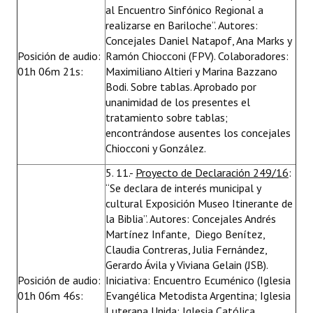
al Encuentro Sinfónico Regional a
realizarse en Bariloche”. Autores:
Concejales Daniel Natapof, Ana Marks y
Posición de audio:
Ramón Chiocconi (FPV). Colaboradores:
01h 06m 21s:
Maximiliano Altieri y Marina Bazzano
Bodi. Sobre tablas. Aprobado por
unanimidad de los presentes el
tratamiento sobre tablas;
encontrándose ausentes los concejales
Chiocconi y González.
5. 11.-
Proyecto de Declaración 249/16
:
“Se declara de interés municipal y
cultural Exposición Museo Itinerante de
la Biblia”. Autores: Concejales Andrés
Martínez Infante, Diego Benítez,
Claudia Contreras, Julia Fernández,
Gerardo Ávila y Viviana Gelain (JSB).
Posición de audio:
Iniciativa: Encuentro Ecuménico (Iglesia
01h 06m 46s:
Evangélica Metodista Argentina; Iglesia
Luterana Unida; Iglesia Católica