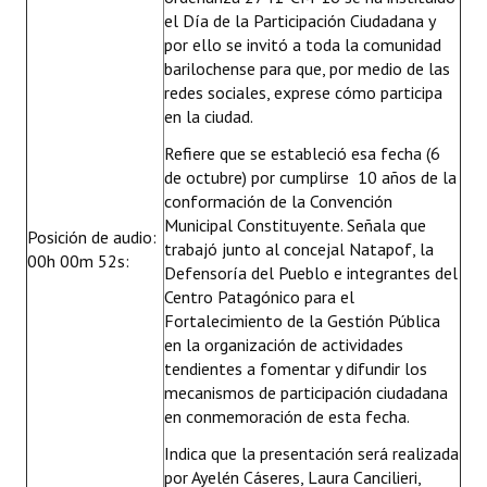
el Día de la Participación Ciudadana y
Huéspedes de Honor - Registro
por ello se invitó a toda la comunidad
Antiguos Pobladores - Registro
barilochense para que, por medio de las
redes sociales, exprese cómo participa
Reconocimientos - Registro
en la ciudad.
Refiere que se estableció esa fecha (6
Bariloche, Municipio intercultural
de octubre) por cumplirse 10 años de la
Entrega de distinciones
conformación de la Convención
Municipal Constituyente. Señala que
Posición de audio:
REFORMA DE LA CARTA ORGÁNICA
trabajó junto al concejal Natapof, la
00h 00m 52s:
Defensoría del Pueblo e integrantes del
Centro Patagónico para el
Fortalecimiento de la Gestión Pública
en la organización de actividades
tendientes a fomentar y difundir los
mecanismos de participación ciudadana
en conmemoración de esta fecha.
Indica que la presentación será realizada
por Ayelén Cáseres, Laura Cancilieri,