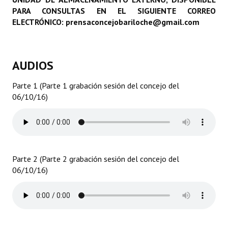
PARA CONSULTAS EN EL SIGUIENTE CORREO
Programas
ELECTRÓNICO: prensaconcejobariloche@gmail.com
LEGISLACIÓN
Constitución Nacional
AUDIOS
Constitución Provincial
Parte 1 (Parte 1 grabación sesión del concejo del
06/10/16)
Carta Orgánica 2007
Reglamento Interno
Digesto
Parte 2 (Parte 2 grabación sesión del concejo del
Organigrama
06/10/16)
DOCUMENTOS
Informes de Gestión
Proyectos Presentados