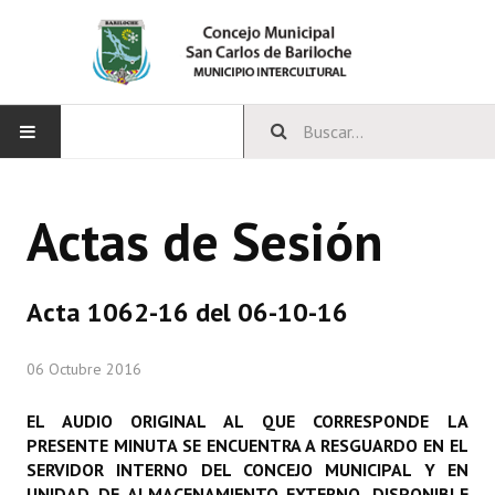
INICIO
Actas de Sesión
CONCEJO
Bloques Políticos
Acta 1062-16 del 06-10-16
Integrantes del Concejo
06 Octubre 2016
Comisiones Permanentes
EL AUDIO ORIGINAL AL QUE CORRESPONDE LA
Comisiones Especiales
PRESENTE MINUTA SE ENCUENTRA A RESGUARDO EN EL
SERVIDOR INTERNO DEL CONCEJO MUNICIPAL Y EN
Concejales Mandato Cumplido
UNIDAD DE ALMACENAMIENTO EXTERNO, DISPONIBLE