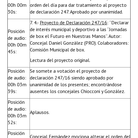
00h 00m
orden del día para dar tratamiento al proyecto
30s:
de declaración 247. Aprobado por unanimidad.
7. 4.-
Proyecto de Declaración 247/16
: “Declarar
de interés municipal y deportivo a las “Jornadas
Posición
de box el Futuro en Nuestras Manos”. Autor:
de audio:
Concejal Daniel González (PRO). Colaboradores:
00h 00m
Comisión Municipal de box.
45s:
Lectura del proyecto original.
Posición
Se somete a votación el proyecto de
de audio:
declaración 247/16 siendo aprobado por
00h 03m
unanimidad de los presentes; encontrándose
39s:
ausentes los concejales Chiocconi y González.
Posición
de audio:
Aplausos.
00h 03m
52s:
Posición
Concejal Fernández mociona alterar el orden del