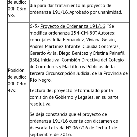
de audio:
día para dar tratamiento al proyecto de
00h 03m
ordenanza 191/16. Aprobado por unanimidad.
58s:
6.-3.-
Proyecto de Ordenanza 191/16
: “Se
modifica ordenanza 254-CM-89”. Autores:
concejales Julia Fernández, Viviana Gelain,
Andrés Martínez Infante, Claudia Contreras,
Gerardo Ávila, Diego Benítez y Cristina Painefil
(JSB). Iniciativa: Comisión Directiva del Colegio
de Corredores y Martilleros Públicos de la
Posición
tercera Circunscripción Judicial de la Provincia de
de audio:
Río Negro.
00h 04m
47s:
Lectura del proyecto reformulado por la
comisión de Gobierno y Legales, en su parte
resolutiva.
Se deja constancia que el proyecto de
ordenanza 191/16 cuenta con dictamen de
Asesoría Letrada Nº 067/16 de fecha 1 de
septiembre de 2016.