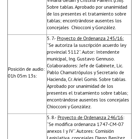
Viviana Gelain y Cristina Painefil (JSB).
Sobre tablas. Aprobado por unanimidad
de los presentes el tratamiento sobre
tablas; encontrándose ausentes los
concejales Chiocconi y González.
5. 7.-
Proyecto de Ordenanza 245/16:
“Se autoriza la suscripción acuerdo ley
provincial 5112”. Autor: Intendente
municipal, Ing. Gustavo Gennuso.
Colaboradores: Jefe de Gabinete, Lic.
Posición de audio:
Pablo Chamatrópulos y Secretario de
01h 05m 13s:
Hacienda, Cr. Ariel Gomis. Sobre tablas.
Aprobado por unanimidad de los
presentes el tratamiento sobre tablas;
encontrándose ausentes los concejales
Chiocconi y González.
5. 8.-
Proyecto de Ordenanza 246/16
:
“Se modifica ordenanza 1747-CM-07
anexos I y IV”. Autores: Comisión
Legislativa, concejales Diego Benítez,