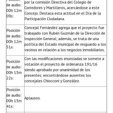
por la comisión Directiva del Colegio de
de audio:
Corredores y Martilleros, acercándose a este
00h 12m
Concejo. Destaca esta actitud en el Día de la
09s:
Participación Ciudadana.
Concejal Fernández agrega que el proyecto fue
Posición
trabajado con Rubén Guzmán de la Dirección de
de audio:
Inspección General; además, se trata de una
00h 12m
política del Estado municipal de resguardo a los
51s:
vecinos en relación a los negocios inmobiliarios.
Con las modificaciones enunciadas se somete a
Posición
votación el proyecto de ordenanza 191/16
de audio:
siendo aprobado por unanimidad de los
00h 13m
presentes; encontrándose ausentes los
22s:
concejales Chiocconi y González.
Posición
de audio:
Aplausos.
00h 13m
41s: