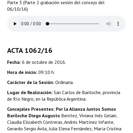
Parte 3 (Parte 2 grabación sesión del concejo del
06/10/16)
Dictámenes Asesoría Letrada
Actas de Sesión
Informes de Unidad Coordinadora
ACTA 1062/16
Ejecución Presupuestaria
Actas de Audiencias Públicas
Fecha:
6 de octubre de 2016.
Hora de inicio:
09:10 h.
NORMATIVA
Carácter de la Sesión:
Ordinaria.
Comunicaciones
Lugar de Realización:
San Carlos de Bariloche, provincia
de Río Negro, en la República Argentina.
Declaraciones
Concejales Presentes: Por la Alianza Juntos Somos
Resoluciones
Bariloche Diego Augusto
Benítez, Viviana Inés Gelain,
Claudia Elizabeth Contreras, Andrés Martínez Infante,
Resoluciones de Presidencia
Gerardo Sergio Ávila, Julia Elena Fernández, María Cristina