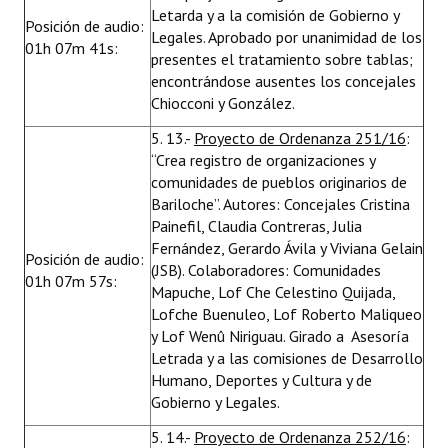
Letarda y a la comisión de Gobierno y
Posición de audio:
Legales. Aprobado por unanimidad de los
01h 07m 41s:
presentes el tratamiento sobre tablas;
encontrándose ausentes los concejales
Chiocconi y González.
5. 13.-
Proyecto de Ordenanza 251/16
:
“Crea registro de organizaciones y
comunidades de pueblos originarios de
Bariloche”. Autores: Concejales Cristina
Painefil, Claudia Contreras, Julia
Fernández, Gerardo Ávila y Viviana Gelain
Posición de audio:
(JSB). Colaboradores: Comunidades
01h 07m 57s:
Mapuche, Lof Che Celestino Quijada,
Lofche Buenuleo, Lof Roberto Maliqueo
y Lof Wenû Niriguau. Girado a Asesoría
Letrada y a las comisiones de Desarrollo
Humano, Deportes y Cultura y de
Gobierno y Legales.
5. 14.-
Proyecto de Ordenanza 252/16
: