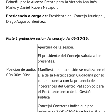
Painefil; por la Alianza Frente para la Victoria Ana Inés
INSTITUCIONAL
Marks y Daniel Rubén Natapof.
Antiguos Pobladores
Presidencia a cargo de:
Presidente del Concejo Municipal,
Diego Augusto Benítez.
Noticias Destacadas
Registros y Distinciones
Parte 1 grabación sesión del concejo del 06/10/16
:
Datos Históricos
Apertura de la sesión.
El presidente del Concejo saluda a los
Premio al Mérito - Registro
presentes.
Audiencias Públicas - Registro
Posición de audio:
Manifiesta que la sesión se realiza en el
00h 00m 00s:
Día de la Participación Ciudadana por lo
Mujeres que Dejaron Huellas - Registro
cual se cuenta con la presencia de
integrantes del Centro Patagónico para
Periodistas Decanos - Registro
el Fortalecimiento de la Gestión
Ciudadano Ilustre - Registro
Pública.
Concejal Contreras indica que por
Banca del Vecino - Registro
ordenanza 2741-CM-16 se ha instituido