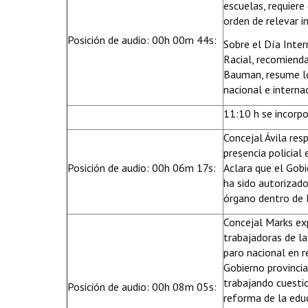
escuelas, requiere
orden de relevar i
Posición de audio: 00h 00m 44s:
Sobre el Día Inter
Racial, recomienda
Bauman, resume lo
nacional e interna
11:10 h se incorpo
Concejal Ávila res
presencia policial
Posición de audio: 00h 06m 17s:
Aclara que el Gob
ha sido autorizad
órgano dentro de l
Concejal Marks exp
trabajadoras de l
paro nacional en r
Gobierno provincia
trabajando cuesti
Posición de audio: 00h 08m 05s:
reforma de la edu