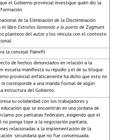
 que el Gobierno provincial investigue quién dio la
nformación.
nacional de la Eliminación de la Discriminación
 el libro
Extraños llamando a la puerta
de Zygmunt
s planteos del autor y los vincula con el contexto
cional.
ra la concejal Painefil
pecto de hechos denunciados en relación a la
 en escuela manifiesta su repudio y el de su bloque.
ierno provincial enfáticamente ha dicho que esto no
o ni corresponde a una manda formal de algún
a estructura del Gobierno.
resa su solidaridad con los trabajadores y
a educación que se encuentran en una jordana de
eclamo por paritarias federales, exigiendo que el
l no ponga tope a la negociación paritaria,
ones relacionadas a la implementación de la
cación secundaria que no fue consensuada.