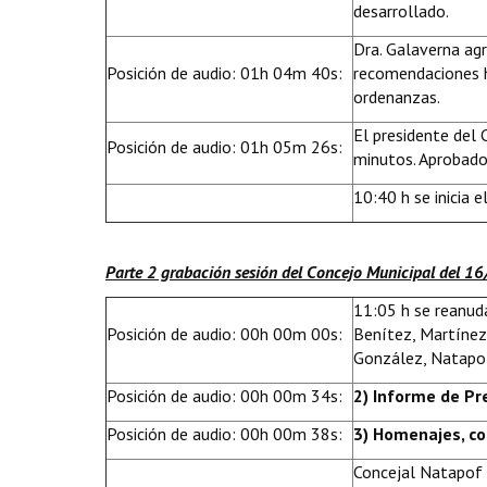
desarrollado.
Dra. Galaverna agr
Posición de audio: 01h 04m 40s:
recomendaciones h
ordenanzas.
El presidente del
Posición de audio: 01h 05m 26s:
minutos. Aprobado
10:40 h se inicia e
Parte 2 grabación sesión del Concejo Municipal del 1
11:05 h se reanuda
Posición de audio: 00h 00m 00s:
Benítez, Martínez 
González, Natapof
Posición de audio: 00h 00m 34s:
2) Informe de Pr
Posición de audio: 00h 00m 38s:
3) Homenajes, co
Concejal Natapof s