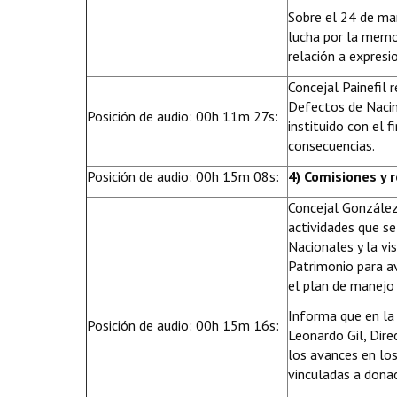
Sobre el 24 de ma
lucha por la memor
relación a expresi
Concejal Painefil
Defectos de Nacim
Posición de audio: 00h 11m 27s:
instituido con el 
consecuencias.
Posición de audio: 00h 15m 08s:
4) Comisiones y 
Concejal González
actividades que s
Nacionales y la vi
Patrimonio para a
el plan de manejo 
Informa que en la
Posición de audio: 00h 15m 16s:
Leonardo Gil, Dire
los avances en lo
vinculadas a donac