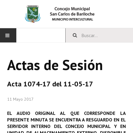
INICIO
Actas de Sesión
CONCEJO
Bloques Políticos
Acta 1074-17 del 11-05-17
Integrantes del Concejo
11 Mayo 2017
Comisiones Permanentes
EL AUDIO ORIGINAL AL QUE CORRESPONDE LA
Comisiones Especiales
PRESENTE MINUTA SE ENCUENTRA A RESGUARDO EN EL
SERVIDOR INTERNO DEL CONCEJO MUNICIPAL Y EN
Concejales Mandato Cumplido
UNIDAD DE ALMACENAMIENTO EXTERNO, DISPONIBLE