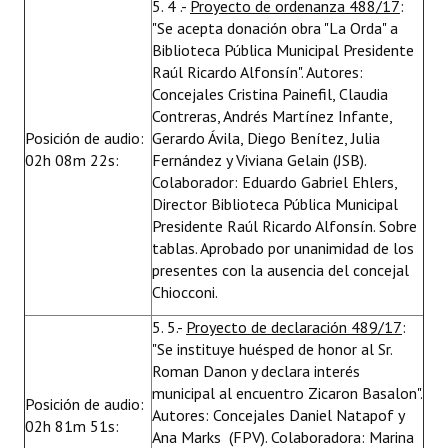
5. 4 .-
Proyecto de ordenanza 488/17
:
"Se acepta donación obra "La Orda" a
Biblioteca Pública Municipal Presidente
Raúl Ricardo Alfonsín". Autores:
Concejales Cristina Painefil, Claudia
Contreras, Andrés Martínez Infante,
Posición de audio:
Gerardo Ávila, Diego Benítez, Julia
02h 08m 22s:
Fernández y Viviana Gelain (JSB).
Colaborador: Eduardo Gabriel Ehlers,
Director Biblioteca Pública Municipal
Presidente Raúl Ricardo Alfonsín. Sobre
tablas. Aprobado por unanimidad de los
presentes con la ausencia del concejal
Chiocconi.
5. 5.-
Proyecto de declaración 489/17
:
"Se instituye huésped de honor al Sr.
Roman Danon y declara interés
municipal al encuentro Zicaron Basalon".
Posición de audio:
Autores: Concejales Daniel Natapof y
02h 81m 51s:
Ana Marks (FPV). Colaboradora: Marina