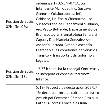
ordenanza 1702-CM-07”. Autor:
Intendente Municipal, Ing. Gustavo
Gennuso. Colaboradores: Jefe de
Gabinete, Lic. Pablo Chamatrópulos;
Posición de audio:
Subsecretario de Planeamiento Urbano,
02h 13m 07s:
Arq. Pablo Bullaude; Departamento de
Bromatología, Bromatóloga Sandra di
Capua y Dra. Marcela González Abdala,
Asesoría Letrada. Girado a Asesoría
Letrada y a las comisiones de Servicios
Tránsito y Transporte y de Gobierno y
Legales.
12:27 h se retira la concejal Contreras y
Posición de audio:
se incorpora el concejal Martínez
02h 13m 38s:
Infante.
5. 18.-
Proyecto de declaración 502/17
:
“Se declara de interés cultural, artístico
y municipal Certamen Córdoba Cita a la
Patria”. Autores: Concejales Julia