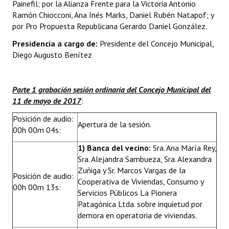
Painefil; por la Alianza Frente para la Victoria Antonio
INSTITUCIONAL
Ramón Chiocconi, Ana Inés Marks, Daniel Rubén Natapof; y
por Pro Propuesta Republicana Gerardo Daniel González.
Antiguos Pobladores
Presidencia a cargo de:
Presidente del Concejo Municipal,
Noticias Destacadas
Diego Augusto Benítez
Registros y Distinciones
Parte 1 grabación sesión ordinaria del Concejo Municipal del
Datos Históricos
11 de mayo de 2017
:
Premio al Mérito - Registro
Posición de audio:
Apertura de la sesión.
00h 00m 04s:
Audiencias Públicas - Registro
1) Banca del vecino:
Sra. Ana María Rey,
Mujeres que Dejaron Huellas - Registro
Sra. Alejandra Sambueza, Sra. Alexandra
Zuñiga y Sr. Marcos Vargas de la
Posición de audio:
Periodistas Decanos - Registro
Cooperativa de Viviendas, Consumo y
00h 00m 13s:
Servicios Públicos La Pionera
Ciudadano Ilustre - Registro
Patagónica Ltda. sobre inquietud por
demora en operatoria de viviendas.
Banca del Vecino - Registro