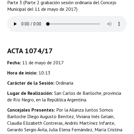
Parte 3 (Parte 2 grabación sesión ordinaria del Concejo
Municipal del 11 de mayo de 2017)
Dictámenes Asesoría Letrada
Actas de Sesión
Informes de Unidad Coordinadora
ACTA 1074/17
Ejecución Presupuestaria
Actas de Audiencias Públicas
Fecha:
11 de mayo de 2017
Hora de inicio:
10:13
NORMATIVA
Carácter de la Sesión:
Ordinaria
Comunicaciones
Lugar de Realización:
San Carlos de Bariloche, provincia
de Río Negro, en la República Argentina.
Declaraciones
Concejales Presentes:
Por la Alianza Juntos Somos
Resoluciones
Bariloche Diego Augusto Benítez, Viviana Inés Gelain,
Claudia Elizabeth Contreras, Andrés Martínez Infante,
Resoluciones de Presidencia
Gerardo Sergio Ávila, Julia Elena Fernández, María Cristina