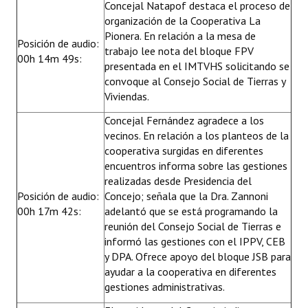
Concejal Natapof destaca el proceso de
Huéspedes de Honor - Registro
organización de la Cooperativa La
Pionera. En relación a la mesa de
Antiguos Pobladores - Registro
Posición de audio:
trabajo lee nota del bloque FPV
00h 14m 49s:
presentada en el IMTVHS solicitando se
Reconocimientos - Registro
convoque al Consejo Social de Tierras y
Viviendas.
Bariloche, Municipio intercultural
Concejal Fernández agradece a los
Entrega de distinciones
vecinos. En relación a los planteos de la
cooperativa surgidas en diferentes
REFORMA DE LA CARTA ORGÁNICA
encuentros informa sobre las gestiones
realizadas desde Presidencia del
Posición de audio:
Concejo; señala que la Dra. Zannoni
00h 17m 42s:
adelantó que se está programando la
reunión del Consejo Social de Tierras e
informó las gestiones con el IPPV, CEB
y DPA. Ofrece apoyo del bloque JSB para
ayudar a la cooperativa en diferentes
gestiones administrativas.