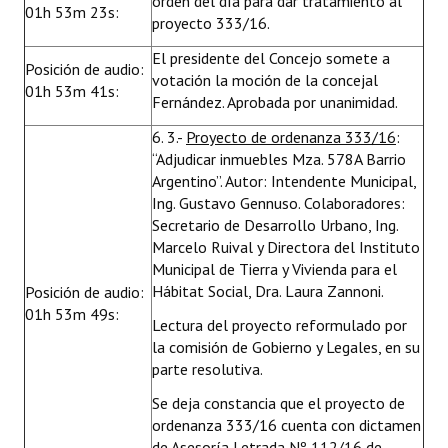
orden del día para dar tratamiento al
01h 53m 23s:
proyecto 333/16.
El presidente del Concejo somete a
Posición de audio:
votación la moción de la concejal
01h 53m 41s:
Fernández. Aprobada por unanimidad.
6. 3.-
Proyecto de ordenanza 333/16
:
“Adjudicar inmuebles Mza. 578A Barrio
Argentino”. Autor: Intendente Municipal,
Ing. Gustavo Gennuso. Colaboradores:
Secretario de Desarrollo Urbano, Ing.
Marcelo Ruival y Directora del Instituto
Municipal de Tierra y Vivienda para el
Hábitat Social, Dra. Laura Zannoni.
Posición de audio:
01h 53m 49s:
Lectura del proyecto reformulado por
la comisión de Gobierno y Legales, en su
parte resolutiva.
Se deja constancia que el proyecto de
ordenanza 333/16 cuenta con dictamen
de Asesoría Letrada Nº 112/16 de