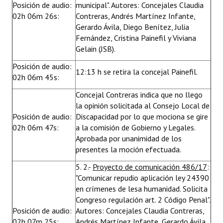
Posición de audio:
municipal". Autores: Concejales Claudia
02h 06m 26s:
Contreras, Andrés Martínez Infante,
Gerardo Ávila, Diego Benítez, Julia
Fernández, Cristina Painefil y Viviana
Gelain (JSB).
Posición de audio:
12:13 h se retira la concejal Painefil.
02h 06m 45s:
Concejal Contreras indica que no llego
la opinión solicitada al Consejo Local de
Posición de audio:
Discapacidad por lo que mociona se gire
02h 06m 47s:
a la comisión de Gobierno y Legales.
Aprobada por unanimidad de los
presentes la moción efectuada.
5. 2.-
Proyecto de comunicación 486/17
:
"Comunicar repudio aplicación ley 24390
en crímenes de lesa humanidad. Solicita
Congreso regulación art. 2 Código Penal".
Posición de audio:
Autores: Concejales Claudia Contreras,
02h 07m 25s:
Andrés Martínez Infante, Gerardo Ávila,