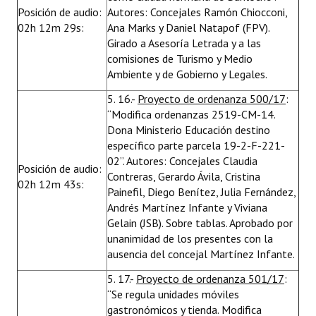
Posición de audio:
Autores: Concejales Ramón Chiocconi,
02h 12m 29s:
Ana Marks y Daniel Natapof (FPV).
Girado a Asesoría Letrada y a las
comisiones de Turismo y Medio
Ambiente y de Gobierno y Legales.
5. 16.-
Proyecto de ordenanza 500/17
:
“Modifica ordenanzas 2519-CM-14.
Dona Ministerio Educación destino
específico parte parcela 19-2-F-221-
02”. Autores: Concejales Claudia
Posición de audio:
Contreras, Gerardo Ávila, Cristina
02h 12m 43s:
Painefil, Diego Benítez, Julia Fernández,
Andrés Martínez Infante y Viviana
Gelain (JSB). Sobre tablas. Aprobado por
unanimidad de los presentes con la
ausencia del concejal Martínez Infante.
5. 17.-
Proyecto de ordenanza 501/17
:
“Se regula unidades móviles
gastronómicos y tienda. Modifica