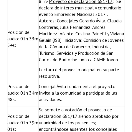
8. 2.-
Proyecto de declaración 681/17
: “Se
declara de interés municipal y comunitario
evento Emprender Nacional 2017”.
Autores: Concejales Gerardo Ávila, Claudia
Contreras, Julia Fernández, Andrés
Posición de
Martínez Infante, Cristina Painefil y Viviana
audio: 01h 33m
Gelain (JSB). Iniciativa: Comisión de Jóvenes
54s:
de la Cámara de Comercio, Industria,
Turismo, Servicios y Producción de San
Carlos de Bariloche junto a CAME Joven.
Lectura del proyecto original en su parte
resolutiva.
Posición de
Concejal Ávila fundamenta el proyecto.
audio: 01h 34m
Invita a la comunidad a participar de las
48s:
actividades.
Se somete a votación el proyecto de
Posición de
declaración 681/17 siendo aprobado por
audio: 01h 39m
unanimidad de los presentes;
01s:
encontrándose ausentes los concejales