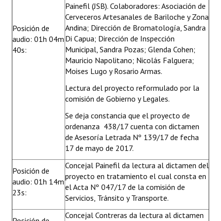
Painefil (JSB). Colaboradores: Asociación de
Cerveceros Artesanales de Bariloche y Zona
Andina; Dirección de Bromatología, Sandra
Posición de
Di Capua; Dirección de Inspección
audio: 01h 04m
Municipal, Sandra Pozas; Glenda Cohen;
40s:
Mauricio Napolitano; Nicolás Falguera;
Moises Lugo y Rosario Armas.
Lectura del proyecto reformulado por la
comisión de Gobierno y Legales.
Se deja constancia que el proyecto de
ordenanza 438/17 cuenta con dictamen
de Asesoría Letrada Nº 139/17 de fecha
17 de mayo de 2017.
Concejal Painefil da lectura al dictamen del
Posición de
proyecto en tratamiento el cual consta en
audio: 01h 14m
el Acta Nº 047/17 de la comisión de
23s:
Servicios, Tránsito y Transporte.
Concejal Contreras da lectura al dictamen
Posición de