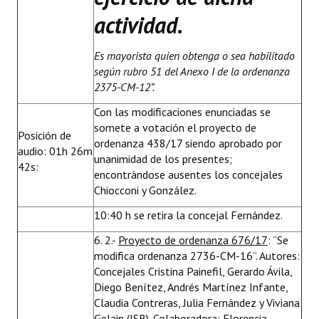
actividad.
Es mayorista quien obtenga o sea habilitado
según rubro 51 del Anexo I de la ordenanza
2375-CM-12”.
Con las modificaciones enunciadas se
somete a votación el proyecto de
Posición de
ordenanza 438/17 siendo aprobado por
audio: 01h 26m
unanimidad de los presentes;
42s:
encontrándose ausentes los concejales
Chiocconi y González.
10:40 h se retira la concejal Fernández.
6. 2.-
Proyecto de ordenanza 676/17
: “Se
modifica ordenanza 2736-CM-16”. Autores:
Concejales Cristina Painefil, Gerardo Ávila,
Diego Benítez, Andrés Martínez Infante,
Claudia Contreras, Julia Fernández y Viviana
Gelain (JSB). Colaboradora: Florencia