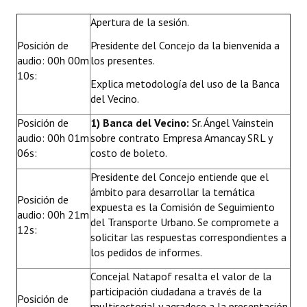
INSTITUCIONAL
Apertura de la sesión.
Antiguos Pobladores
Posición de
Presidente del Concejo da la bienvenida a
audio: 00h 00m
los presentes.
Noticias Destacadas
10s:
Explica metodología del uso de la Banca
Registros y Distinciones
del Vecino.
Posición de
1) Banca del Vecino:
Sr. Ángel Vainstein
Datos Históricos
audio: 00h 01m
sobre contrato Empresa Amancay SRL y
06s:
Premio al Mérito - Registro
costo de boleto.
Presidente del Concejo entiende que el
Audiencias Públicas - Registro
ámbito para desarrollar la temática
Posición de
expuesta es la Comisión de Seguimiento
Mujeres que Dejaron Huellas - Registro
audio: 00h 21m
del Transporte Urbano. Se compromete a
12s:
Periodistas Decanos - Registro
solicitar las respuestas correspondientes a
los pedidos de informes.
Ciudadano Ilustre - Registro
Concejal Natapof resalta el valor de la
participación ciudadana a través de la
Banca del Vecino - Registro
Posición de
multisectorial y agradece a la presentación