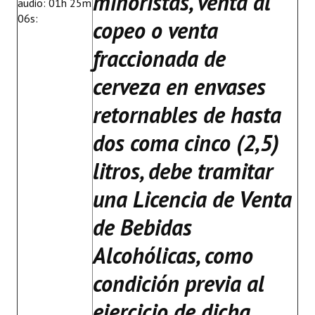
minoristas, venta al
audio: 01h 25m
06s:
copeo o venta
fraccionada de
cerveza en envases
retornables de hasta
dos coma cinco (2,5)
litros, debe tramitar
una Licencia de Venta
de Bebidas
Alcohólicas, como
condición previa al
ejercicio de dicha