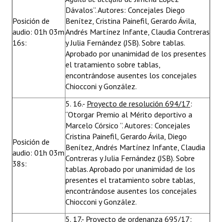
Dávalos”. Autores: Concejales Diego
Posición de
Benítez, Cristina Painefil, Gerardo Ávila,
audio: 01h 03m
Andrés Martínez Infante, Claudia Contreras
16s:
y Julia Fernández (JSB). Sobre tablas.
Aprobado por unanimidad de los presentes
el tratamiento sobre tablas,
encontrándose ausentes los concejales
Chiocconi y González.
5. 16.-
Proyecto de resolución 694/17
:
“Otorgar Premio al Mérito deportivo a
Marcelo Córsico ”. Autores: Concejales
Cristina Painefil, Gerardo Ávila, Diego
Posición de
Benítez, Andrés Martínez Infante, Claudia
audio: 01h 03m
Contreras y Julia Fernández (JSB). Sobre
38s:
tablas. Aprobado por unanimidad de los
presentes el tratamiento sobre tablas,
encontrándose ausentes los concejales
Chiocconi y González.
5. 17.-
Proyecto de ordenanza 695/17
: