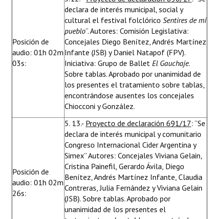
declara de interés municipal, social y
cultural el festival folclórico
Sentires de mi
pueblo
”. Autores: Comisión Legislativa:
Posición de
Concejales Diego Benítez, Andrés Martínez
audio: 01h 02m
Infante (JSB) y Daniel Natapof (FPV).
03s:
Iniciativa: Grupo de Ballet
El Gauchaje
.
Sobre tablas. Aprobado por unanimidad de
los presentes el tratamiento sobre tablas,
encontrándose ausentes los concejales
Chiocconi y González.
5. 13.-
Proyecto de declaración 691/17
: “Se
declara de interés municipal y comunitario
Congreso Internacional Cider Argentina y
Simex” Autores: Concejales Viviana Gelain,
Cristina Painefil, Gerardo Ávila, Diego
Posición de
Benítez, Andrés Martínez Infante, Claudia
audio: 01h 02m
Contreras, Julia Fernández y Viviana Gelain
26s:
(JSB). Sobre tablas. Aprobado por
unanimidad de los presentes el