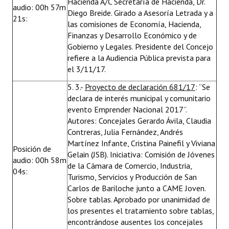
Hacienda A/C Secretaría de Hacienda, Dr.
audio: 00h 57m
Diego Breide. Girado a Asesoría Letrada y a
21s:
las comisiones de Economía, Hacienda,
Finanzas y Desarrollo Económico y de
Gobierno y Legales. Presidente del Concejo
refiere a la Audiencia Pública prevista para
el 3/11/17.
5. 3.-
Proyecto de declaración 681/17
: “Se
declara de interés municipal y comunitario
evento Emprender Nacional 2017”.
Autores: Concejales Gerardo Ávila, Claudia
Contreras, Julia Fernández, Andrés
Martínez Infante, Cristina Painefil y Viviana
Posición de
Gelain (JSB). Iniciativa: Comisión de Jóvenes
audio: 00h 58m
de la Cámara de Comercio, Industria,
04s:
Turismo, Servicios y Producción de San
Carlos de Bariloche junto a CAME Joven.
Sobre tablas. Aprobado por unanimidad de
los presentes el tratamiento sobre tablas,
encontrándose ausentes los concejales