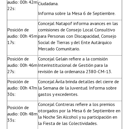
audio: 00h 42m
Ciudadana.
22s:
Informa sobre la Mesa 6 de Septiembre.
Concejal Natapof informa avances en las
Posición de
comisiones de Consejo Local Consultivo
audio: 00h 45m
para Personas con Discapacidad, Consejo
17s:
Social de Tierras y del Ente Autárquico
Mercado Comunitario.
Posición de
Concejal Gelain refiere a la comisión
audio: 00h 46m
Interinstitucional de Gestión para la
27s:
revisión de la ordenanza 2380-CM-13.
Posición de
Concejal Ávila brinda detalles del cierre de
audio: 00h 47m
la Semana de la Juventud. Informa sobre
30s:
gastos y excedentes.
Concejal Contreras refiere a los premios
Posición de
otorgados por la Mesa 6 de Septiembre en
audio: 00h 48m
la Noche Sin Alcohol y su participación en
33s:
la Fiesta de las Colectividades.