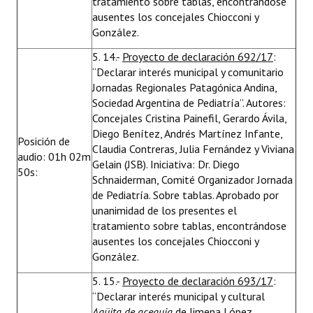
tratamiento sobre tablas, encontrándose
ausentes los concejales Chiocconi y
González.
5. 14.-
Proyecto de declaración 692/17
:
“Declarar interés municipal y comunitario
Jornadas Regionales Patagónica Andina,
Sociedad Argentina de Pediatría”. Autores:
Concejales Cristina Painefil, Gerardo Ávila,
Diego Benítez, Andrés Martínez Infante,
Posición de
Claudia Contreras, Julia Fernández y Viviana
audio: 01h 02m
Gelain (JSB). Iniciativa: Dr. Diego
50s:
Schnaiderman, Comité Organizador Jornada
de Pediatría. Sobre tablas. Aprobado por
unanimidad de los presentes el
tratamiento sobre tablas, encontrándose
ausentes los concejales Chiocconi y
González.
5. 15.-
Proyecto de declaración 693/17
:
“Declarar interés municipal y cultural
Agüita de acequia
de Jimena López