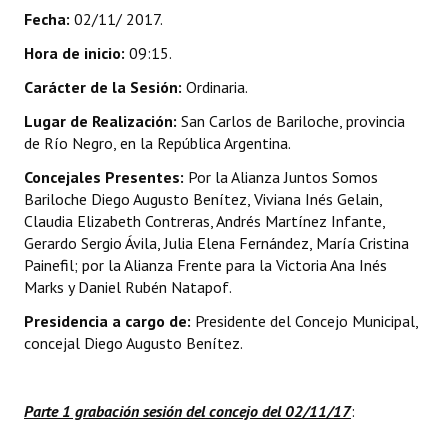
Fecha:
02/11/ 2017.
Dictámenes Asesoría Letrada
Hora de inicio:
09:15.
Actas de Sesión
Carácter de la Sesión:
Ordinaria.
Lugar de Realización:
San Carlos de Bariloche, provincia
Informes de Unidad Coordinadora
de Río Negro, en la República Argentina.
Ejecución Presupuestaria
Concejales Presentes:
Por la Alianza Juntos Somos
Bariloche Diego Augusto Benítez, Viviana Inés Gelain,
Actas de Audiencias Públicas
Claudia Elizabeth Contreras, Andrés Martínez Infante,
Gerardo Sergio Ávila, Julia Elena Fernández, María Cristina
NORMATIVA
Painefil; por la Alianza Frente para la Victoria Ana Inés
Marks y Daniel Rubén Natapof.
Comunicaciones
Presidencia a cargo de:
Presidente del Concejo Municipal,
Declaraciones
concejal Diego Augusto Benítez.
Resoluciones
Parte 1 grabación sesión del concejo del 02/11/17
:
Resoluciones de Presidencia