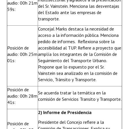
audio: 00h 21m
Huéspedes de Honor - Registro
del Sr. Vainstein. Menciona las desventajas
59s:
del Estado ante las empresas de
Antiguos Pobladores - Registro
transporte.
Concejal Marks destaca la necesidad de
Reconocimientos - Registro
acceso a la información pública. Menciona
Bariloche, Municipio intercultural
pedido de informes. Reflexiona sobre la
Posición de
accesibilidad al TUP. Refiere a proyecto que
Entrega de distinciones
audio: 00h 25m
amplía los integrantes de la Comisión de
01s:
Seguimiento del Transporte Urbano.
REFORMA DE LA CARTA ORGÁNICA
Propone que lo expuesto por el Sr.
Vainstein sea analizado en la comisión de
Servicio, Tránsito y Transporte.
Posición de
Se acuerda tratar la temática en la
audio: 00h 28m
comisión de Servicios Transito y Transporte.
41s:
2) Informe de Presidencia
Presidente del Concejo refiere a la
Posición de
Comisión de Transacciones. Explica su