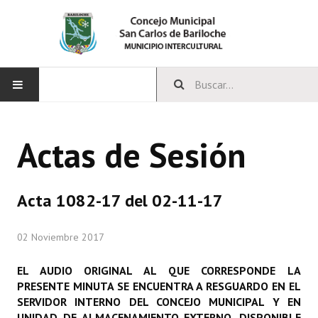
INICIO
Actas de Sesión
CONCEJO
Bloques Políticos
Acta 1082-17 del 02-11-17
Integrantes del Concejo
02 Noviembre 2017
Comisiones Permanentes
EL AUDIO ORIGINAL AL QUE CORRESPONDE LA
Comisiones Especiales
PRESENTE MINUTA SE ENCUENTRA A RESGUARDO EN EL
SERVIDOR INTERNO DEL CONCEJO MUNICIPAL Y EN
Concejales Mandato Cumplido
UNIDAD DE ALMACENAMIENTO EXTERNO, DISPONIBLE