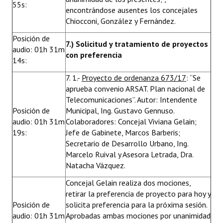
55s:
encontrándose ausentes los concejales
Chiocconi, González y Fernández.
Posición de
7.) Solicitud y tratamiento de proyectos
audio: 01h 31m
con preferencia
14s:
7. 1.-
Proyecto de ordenanza 673/17
: “Se
aprueba convenio ARSAT. Plan nacional de
Telecomunicaciones”. Autor: Intendente
Posición de
Municipal, Ing. Gustavo Gennuso.
audio: 01h 31m
Colaboradores: Concejal Viviana Gelain;
19s:
Jefe de Gabinete, Marcos Barberis;
Secretario de Desarrollo Urbano, Ing.
Marcelo Ruival y Asesora Letrada, Dra.
Natacha Vázquez.
Concejal Gelain realiza dos mociones,
retirar la preferencia de proyecto para hoy y
Posición de
solicita preferencia para la próxima sesión.
audio: 01h 31m
Aprobadas ambas mociones por unanimidad