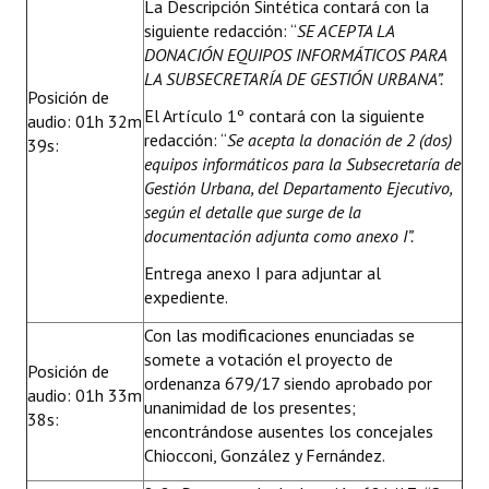
La Descripción Sintética contará con la
siguiente redacción: “
SE ACEPTA LA
DONACIÓN EQUIPOS INFORMÁTICOS PARA
LA SUBSECRETARÍA DE GESTIÓN URBANA”.
Posición de
El Artículo 1º contará con la siguiente
audio: 01h 32m
redacción: “
Se acepta la donación de 2 (dos)
39s:
equipos informáticos para la Subsecretaría de
Gestión Urbana, del Departamento Ejecutivo,
según el detalle que surge de la
documentación adjunta como anexo I”.
Entrega anexo I para adjuntar al
expediente.
Con las modificaciones enunciadas se
somete a votación el proyecto de
Posición de
ordenanza 679/17 siendo aprobado por
audio: 01h 33m
unanimidad de los presentes;
38s:
encontrándose ausentes los concejales
Chiocconi, González y Fernández.