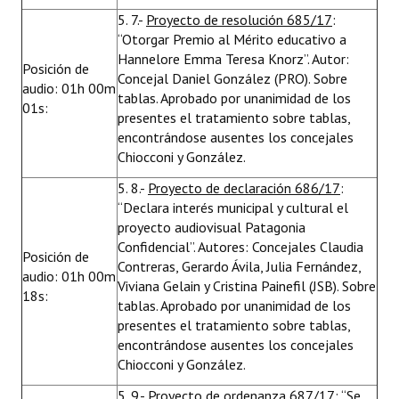
5. 7.-
Proyecto de resolución 685/17
:
“Otorgar Premio al Mérito educativo a
Hannelore Emma Teresa Knorz”. Autor:
Posición de
Concejal Daniel González (PRO). Sobre
audio: 01h 00m
tablas. Aprobado por unanimidad de los
01s:
presentes el tratamiento sobre tablas,
encontrándose ausentes los concejales
Chiocconi y González.
5. 8.-
Proyecto de declaración 686/17
:
“Declara interés municipal y cultural el
proyecto audiovisual Patagonia
Confidencial”. Autores: Concejales Claudia
Posición de
Contreras, Gerardo Ávila, Julia Fernández,
audio: 01h 00m
Viviana Gelain y Cristina Painefil (JSB). Sobre
18s:
tablas. Aprobado por unanimidad de los
presentes el tratamiento sobre tablas,
encontrándose ausentes los concejales
Chiocconi y González.
5. 9.-
Proyecto de ordenanza 687/17
: “Se