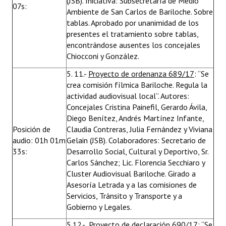
(JSB). Iniciativa: Subsecretaría de Medio
07s:
Ambiente de San Carlos de Bariloche. Sobre
tablas. Aprobado por unanimidad de los
presentes el tratamiento sobre tablas,
encontrándose ausentes los concejales
Chiocconi y González.
5. 11.-
Proyecto de ordenanza 689/17
: “Se
crea comisión fílmica Bariloche. Regula la
actividad audiovisual local”. Autores:
Concejales Cristina Painefil, Gerardo Ávila,
Diego Benítez, Andrés Martínez Infante,
Posición de
Claudia Contreras, Julia Fernández y Viviana
audio: 01h 01m
Gelain (JSB). Colaboradores: Secretario de
33s:
Desarrollo Social, Cultural y Deportivo, Sr.
Carlos Sánchez; Lic. Florencia Secchiaro y
Cluster Audiovisual Bariloche. Girado a
Asesoría Letrada y a las comisiones de
Servicios, Tránsito y Transporte y a
Gobierno y Legales.
5.12.-
Proyecto de declaración 690/17
: “Se