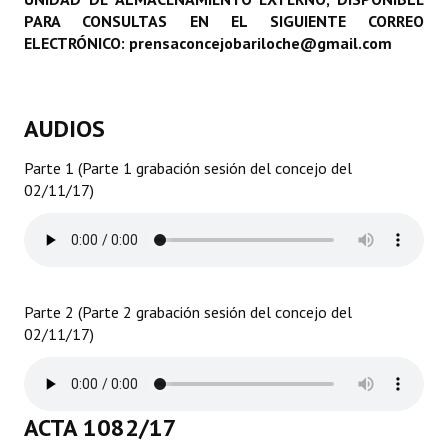
PARA CONSULTAS EN EL SIGUIENTE CORREO
Programas
ELECTRÓNICO: prensaconcejobariloche@gmail.com
LEGISLACIÓN
Constitución Nacional
AUDIOS
Constitución Provincial
Parte 1 (Parte 1 grabación sesión del concejo del
02/11/17)
Carta Orgánica 2007
Reglamento Interno
Digesto
Parte 2 (Parte 2 grabación sesión del concejo del
Organigrama
02/11/17)
DOCUMENTOS
Informes de Gestión
ACTA 1082/17
Proyectos Presentados