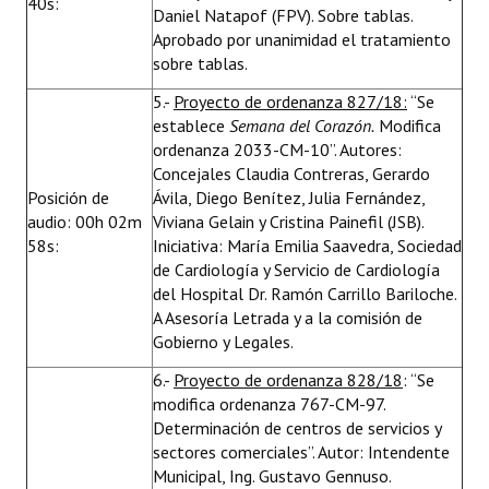
40s:
Daniel Natapof (FPV). Sobre tablas.
Aprobado por unanimidad el tratamiento
sobre tablas.
5.-
Proyecto de ordenanza 827/18:
“Se
establece
Semana del Corazón.
Modifica
ordenanza 2033-CM-10”. Autores:
Concejales Claudia Contreras, Gerardo
Posición de
Ávila, Diego Benítez, Julia Fernández,
audio: 00h 02m
Viviana Gelain y Cristina Painefil (JSB).
58s:
Iniciativa: María Emilia Saavedra, Sociedad
de Cardiología y Servicio de Cardiología
del Hospital Dr. Ramón Carrillo Bariloche.
A Asesoría Letrada y a la comisión de
Gobierno y Legales.
6.-
Proyecto de ordenanza 828/18
: “Se
modifica ordenanza 767-CM-97.
Determinación de centros de servicios y
sectores comerciales”. Autor: Intendente
Municipal, Ing. Gustavo Gennuso.