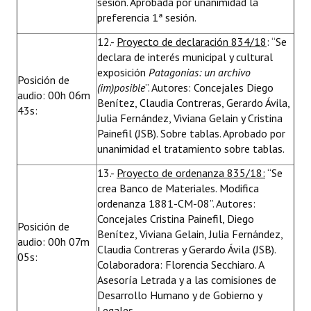
sesión. Aprobada por unanimidad la
preferencia 1ª sesión.
12.-
Proyecto de declaración 834/18
: “Se
declara de interés municipal y cultural
exposición
Patagonias: un archivo
Posición de
(im)posible
”. Autores: Concejales Diego
audio: 00h 06m
Benítez, Claudia Contreras, Gerardo Ávila,
43s:
Julia Fernández, Viviana Gelain y Cristina
Painefil (JSB). Sobre tablas. Aprobado por
unanimidad el tratamiento sobre tablas.
13.-
Proyecto de ordenanza 835/18:
“Se
crea Banco de Materiales. Modifica
ordenanza 1881-CM-08”. Autores:
Concejales Cristina Painefil, Diego
Posición de
Benítez, Viviana Gelain, Julia Fernández,
audio: 00h 07m
Claudia Contreras y Gerardo Ávila (JSB).
05s:
Colaboradora: Florencia Secchiaro. A
Asesoría Letrada y a las comisiones de
Desarrollo Humano y de Gobierno y
Legales.