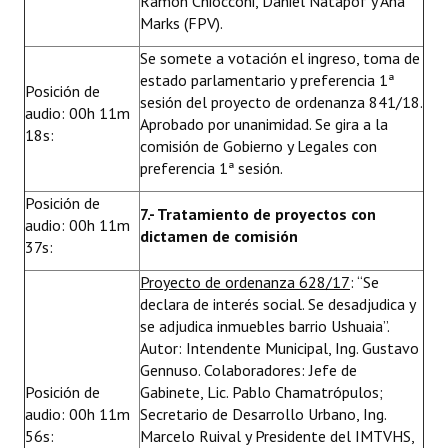
Ramón Chiocconi, Daniel Natapof y Ana
Marks (FPV).
Se somete a votación el ingreso, toma de
estado parlamentario y preferencia 1ª
Posición de
sesión del proyecto de ordenanza 841/18.
audio: 00h 11m
Aprobado por unanimidad. Se gira a la
18s:
comisión de Gobierno y Legales con
preferencia 1ª sesión.
Posición de
7.- Tratamiento de proyectos con
audio: 00h 11m
dictamen de comisión
37s:
Proyecto de ordenanza 628/17
: “Se
declara de interés social. Se desadjudica y
se adjudica inmuebles barrio Ushuaia”.
Autor: Intendente Municipal, Ing. Gustavo
Gennuso. Colaboradores: Jefe de
Posición de
Gabinete, Lic. Pablo Chamatrópulos;
audio: 00h 11m
Secretario de Desarrollo Urbano, Ing.
56s:
Marcelo Ruival y Presidente del IMTVHS,