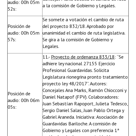
audio: 00h 05m
a la comisión de Gobierno y Legales.
52s:
Se somete a votación el cambio de ruta
Posición de
del proyecto 832/18. Aprobado por
audio: 00h 05m
unanimidad el cambio de ruta legislativa.
57s:
Se gira a la comisión de Gobierno y
Legales.
11.-
Proyecto de ordenanza 833/18
: “Se
adhiere ley nacional 27155 Ejercicio
Profesional Guardavidas. Solicita
Legislatura rionegrina pronto tratamiento
proyecto ley 48/2017”. Autores:
Concejales Ana Marks, Ramón Chiocconi y
Posición de
Daniel Natapof (FPV). Colaboradores:
audio: 00h 06m
Juan Sebastían Rapoport, Julieta Tedesco,
05s:
Sergio Daniel Salas, Juan Pablo Ortega y
Gabriel Araneda. Iniciativa: Asociación de
Guardavidas Bariloche. A comisión de
Gobierno y Legales con preferencia 1ª