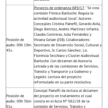
Proyecto de ordenanza 689/17
: “Se crea
comisión fílmica Bariloche. Regula la
actividad audiovisual local”. Autores:
Concejales Cristina Painefil, Gerardo Ávila,
Diego Benítez, Andrés Martínez Infante,
Claudia Contreras, Julia Fernández y
Posición de
Viviana Gelain (JSB). Colaboradores:
audio: 00h 19m
Secretario de Desarrollo Social, Cultural y
45s:
Deportivo, Sr. Carlos Sánchez; Lic.
Florencia Secchiaro y Cluster Audiovisual
Bariloche. Con dictamen de Asesoría
Letrada y de las comisiones de Servicios,
Tránsito y Transporte y a Gobierno y
Legales. Lectura del proyecto
reformulado en su parte resolutiva.
Concejal Painefil da lectura al dictamen
Posición de
del proyecto en tratamiento el cual
audio: 00h 36m
consta en el Acta Nº 062/18 de la
01s:
comisión de Servicios, Tránsito y