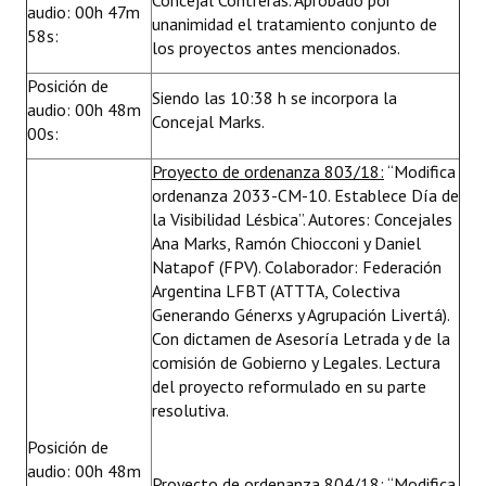
Concejal Contreras. Aprobado por
audio: 00h 47m
unanimidad el tratamiento conjunto de
58s:
los proyectos antes mencionados.
Posición de
Siendo las 10:38 h se incorpora la
audio: 00h 48m
Concejal Marks.
00s:
Proyecto de ordenanza 803/18:
“Modifica
ordenanza 2033-CM-10. Establece Día de
la Visibilidad Lésbica”. Autores: Concejales
Ana Marks, Ramón Chiocconi y Daniel
Natapof (FPV). Colaborador: Federación
Argentina LFBT (ATTTA, Colectiva
Generando Génerxs y Agrupación Livertá).
Con dictamen de Asesoría Letrada y de la
comisión de Gobierno y Legales. Lectura
del proyecto reformulado en su parte
resolutiva.
Posición de
audio: 00h 48m
Proyecto de ordenanza 804/18
: “Modifica