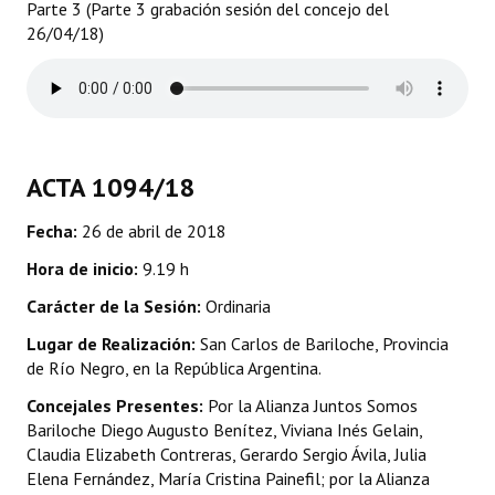
Parte 3 (Parte 3 grabación sesión del concejo del
26/04/18)
Dictámenes Asesoría Letrada
Actas de Sesión
Informes de Unidad Coordinadora
ACTA 1094/18
Ejecución Presupuestaria
Actas de Audiencias Públicas
Fecha:
26 de abril de 2018
Hora de inicio:
9.19 h
NORMATIVA
Carácter de la Sesión:
Ordinaria
Comunicaciones
Lugar de Realización:
San Carlos de Bariloche, Provincia
de Río Negro, en la República Argentina.
Declaraciones
Concejales Presentes:
Por la Alianza Juntos Somos
Resoluciones
Bariloche Diego Augusto Benítez, Viviana Inés Gelain,
Claudia Elizabeth Contreras, Gerardo Sergio Ávila, Julia
Resoluciones de Presidencia
Elena Fernández, María Cristina Painefil; por la Alianza