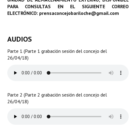
PARA CONSULTAS EN EL SIGUIENTE CORREO
Programas
ELECTRÓNICO: prensaconcejobariloche@gmail.com
LEGISLACIÓN
Constitución Nacional
AUDIOS
Constitución Provincial
Parte 1 (Parte 1 grabación sesión del concejo del
26/04/18)
Carta Orgánica 2007
Reglamento Interno
Digesto
Parte 2 (Parte 2 grabación sesión del concejo del
Organigrama
26/04/18)
DOCUMENTOS
Informes de Gestión
Proyectos Presentados