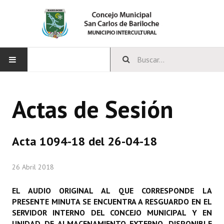
INICIO
Actas de Sesión
CONCEJO
Bloques Políticos
Acta 1094-18 del 26-04-18
Integrantes del Concejo
26 Abril 2018
Comisiones Permanentes
EL AUDIO ORIGINAL AL QUE CORRESPONDE LA
Comisiones Especiales
PRESENTE MINUTA SE ENCUENTRA A RESGUARDO EN EL
SERVIDOR INTERNO DEL CONCEJO MUNICIPAL Y EN
Concejales Mandato Cumplido
UNIDAD DE ALMACENAMIENTO EXTERNO, DISPONIBLE