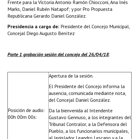
Frente para la Victoria Antonio Ramón Chiocconi, Ana Inés
INSTITUCIONAL
Marks, Daniel Rubén Natapof; y por Pro Propuesta
Republicana Gerardo Daniel González.
Antiguos Pobladores
Presidencia a cargo de:
Presidente del Concejo Municipal,
Noticias Destacadas
Concejal Diego Augusto Benítez
Registros y Distinciones
Parte 1 grabación sesión del concejo del 26/04/18
:
Datos Históricos
Premio al Mérito - Registro
Apertura de la sesión.
Audiencias Públicas - Registro
El Presidente del Concejo informa la
ausencia, comunicada mediante nota,
Mujeres que Dejaron Huellas - Registro
del Concejal Daniel González.
Periodistas Decanos - Registro
Posición de audio:
Da la bienvenida al Intendente
00h 00m 00s:
Gustavo Gennuso, a los integrantes del
Ciudadano Ilustre - Registro
Tribunal Contralor, a la Defensora del
Pueblo, a los funcionarios municipales,
Banca del Vecino - Registro
al legislador Leandro Lescano y a la