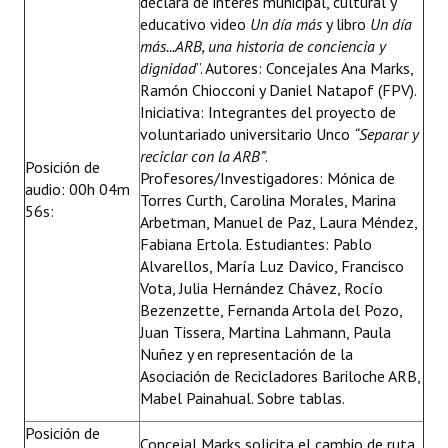
declara de interés municipal, cultural y
educativo video
Un día más
y libro
Un día
más...ARB, una historia de conciencia y
dignidad
”. Autores: Concejales Ana Marks,
Ramón Chiocconi y Daniel Natapof (FPV).
Iniciativa: Integrantes del proyecto de
voluntariado universitario Unco
“Separar y
reciclar con la ARB”
.
Posición de
Profesores/Investigadores: Mónica de
audio: 00h 04m
Torres Curth, Carolina Morales, Marina
56s:
Arbetman, Manuel de Paz, Laura Méndez,
Fabiana Ertola. Estudiantes: Pablo
Alvarellos, María Luz Davico, Francisco
Vota, Julia Hernández Chávez, Rocío
Bezenzette, Fernanda Artola del Pozo,
Juan Tissera, Martina Lahmann, Paula
Nuñez y en representación de la
Asociación de Recicladores Bariloche ARB,
Mabel Painahual. Sobre tablas.
Posición de
Concejal Marks solicita el cambio de ruta