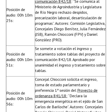
comunicación 842/18
: “Se comunica al
Ministerio de Agroindustria y Legislatura
Posición de
de Río Negro rechazo despidos,
audio: 00h 10m
precarización laboral, desarticulación de
25s:
programas”. Autores: Comisión Legislativa,
Concejales Diego Benítez, Julia Fernández
(JSB), Ramón Chiocconi (FPV) y Daniel
González (PRO).
Se somete a votación el ingreso y
Posición de
tratamiento sobre tablas del proyecto de
audio: 00h 10m
comunicación 842/18. Aprobado por
51s:
unanimidad el ingreso y tratamiento sobre
tablas.
Concejal Chiocconi solicita el ingreso,
toma de estado parlamentario y
preferencia 1ª sesión del
Proyecto de
Posición de
ordenanza 841/18:
“Declara la
audio: 00h 10m
emergencia energética en el ejido de San
56s:
Carlos de Bariloche”. Autores: Concejales