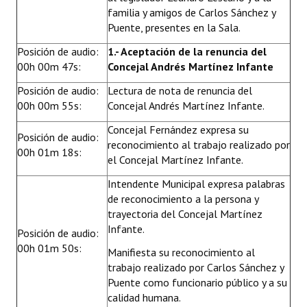
familia y amigos de Carlos Sánchez y
Huéspedes de Honor - Registro
Puente, presentes en la Sala.
Antiguos Pobladores - Registro
Posición de audio:
1.- Aceptación de la renuncia del
00h 00m 47s:
Concejal Andrés Martínez Infante
Reconocimientos - Registro
Posición de audio:
Lectura de nota de renuncia del
Bariloche, Municipio intercultural
00h 00m 55s:
Concejal Andrés Martínez Infante.
Entrega de distinciones
Concejal Fernández expresa su
Posición de audio:
reconocimiento al trabajo realizado por
00h 01m 18s:
REFORMA DE LA CARTA ORGÁNICA
el Concejal Martínez Infante.
Intendente Municipal expresa palabras
de reconocimiento a la persona y
trayectoria del Concejal Martínez
Infante.
Posición de audio:
00h 01m 50s:
Manifiesta su reconocimiento al
trabajo realizado por Carlos Sánchez y
Puente como funcionario público y a su
calidad humana.