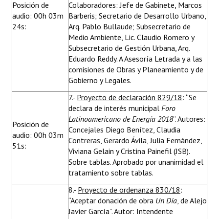
Posición de
Colaboradores: Jefe de Gabinete, Marcos
audio: 00h 03m
Barberis; Secretario de Desarrollo Urbano,
24s:
Arq. Pablo Bullaude; Subsecretario de
Medio Ambiente, Lic. Claudio Romero y
Subsecretario de Gestión Urbana, Arq.
Eduardo Reddy. A Asesoría Letrada y a las
comisiones de Obras y Planeamiento y de
Gobierno y Legales.
7.-
Proyecto de declaración 829/18
: “Se
declara de interés municipal
Foro
Latinoamericano de Energía 2018
”. Autores:
Posición de
Concejales Diego Benítez, Claudia
audio: 00h 03m
Contreras, Gerardo Ávila, Julia Fernández,
51s:
Viviana Gelain y Cristina Painefil (JSB).
Sobre tablas. Aprobado por unanimidad el
tratamiento sobre tablas.
8.-
Proyecto de ordenanza 830/18
:
“Aceptar donación de obra
Un Día
, de Alejo
Javier García”. Autor: Intendente