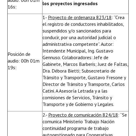
audio: 00h 01m
los proyectos ingresados
16s:
1-
Proyecto de ordenanza 823/18
: “Crea
el registro de conductores inhabilitados,
suspendidos y/o sancionados para
conducir, por una autoridad judicial o
administrativa competente”. Autor:
Intendente Municipal, Ing. Gustavo
Posición de
Gennuso. Colaboradores: Jefe de
audio: 00h 01m
Gabinete, Marcos Barberis; Juez de Faltas,
19s:
Dra. Débora Bietti; Subsecretario de
Tránsito y Transporte, Gustavo Fresone y
Director de Tránsito y Transporte, Carlos
Catini. A Asesoría Letrada y a las
comisiones de Servicios, Tránsito y
Transporte y de Gobierno y Legales.
2.-
Proyecto de comunicación 824/18
: “Se
comunica Ministerio Trabajo Nación
continuidad programa de trabajo
autogestionado para Cooperativas