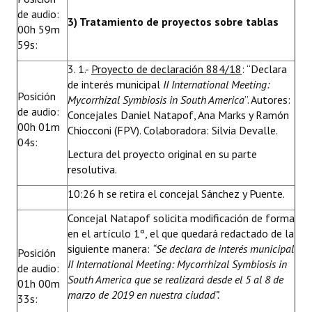
de audio:
3) Tratamiento de proyectos sobre tablas
00h 59m
59s:
3. 1.-
Proyecto de declaración 884/18
: “Declara
de interés municipal
II International Meeting:
Posición
Mycorrhizal Symbiosis in South America
”. Autores:
de audio:
Concejales Daniel Natapof, Ana Marks y Ramón
00h 01m
Chiocconi (FPV). Colaboradora: Silvia Devalle.
04s:
Lectura del proyecto original en su parte
resolutiva.
10:26 h se retira el concejal Sánchez y Puente.
Concejal Natapof solicita modificación de forma
en el artículo 1º, el que quedará redactado de la
siguiente manera:
“Se declara de interés municipal
Posición
II International Meeting: Mycorrhizal Symbiosis in
de audio:
South America que se realizará desde el 5 al 8 de
01h 00m
marzo de 2019 en nuestra ciudad”.
33s: