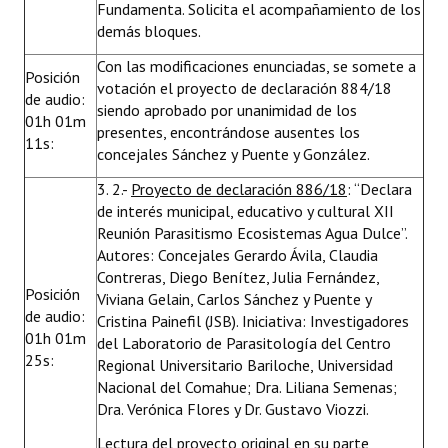
Fundamenta. Solicita el acompañamiento de los
demás bloques.
Con las modificaciones enunciadas, se somete a
Posición
votación el proyecto de declaración 884/18
de audio:
siendo aprobado por unanimidad de los
01h 01m
presentes, encontrándose ausentes los
11s:
concejales Sánchez y Puente y González.
3. 2.-
Proyecto de declaración 886/18
: “Declara
de interés municipal, educativo y cultural XII
Reunión Parasitismo Ecosistemas Agua Dulce”.
Autores: Concejales Gerardo Ávila, Claudia
Contreras, Diego Benítez, Julia Fernández,
Posición
Viviana Gelain, Carlos Sánchez y Puente y
de audio:
Cristina Painefil (JSB). Iniciativa: Investigadores
01h 01m
del Laboratorio de Parasitología del Centro
25s:
Regional Universitario Bariloche, Universidad
Nacional del Comahue; Dra. Liliana Semenas;
Dra. Verónica Flores y Dr. Gustavo Viozzi.
Lectura del proyecto original en su parte