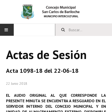
INICIO
Actas de Sesión
CONCEJO
Bloques Políticos
Acta 1098-18 del 22-06-18
Integrantes del Concejo
22 Junio 2018
Comisiones Permanentes
EL AUDIO ORIGINAL AL QUE CORRESPONDE LA
Comisiones Especiales
PRESENTE MINUTA SE ENCUENTRA A RESGUARDO EN EL
SERVIDOR INTERNO DEL CONCEJO MUNICIPAL Y EN
Concejales Mandato Cumplido
UNIDAD DE ALMACENAMIENTO EXTERNO, DISPONIBLE