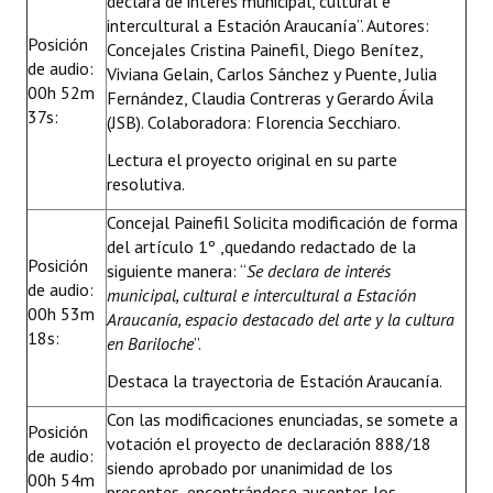
declara de interés municipal, cultural e
intercultural a Estación Araucanía”. Autores:
Posición
Concejales Cristina Painefil, Diego Benítez,
de audio:
Viviana Gelain, Carlos Sánchez y Puente, Julia
00h 52m
Fernández, Claudia Contreras y Gerardo Ávila
37s:
(JSB). Colaboradora: Florencia Secchiaro.
Lectura el proyecto original en su parte
resolutiva.
Concejal Painefil Solicita modificación de forma
del artículo 1º ,quedando redactado de la
Posición
siguiente manera: “
Se declara de interés
de audio:
municipal, cultural e intercultural a
Estación
00h 53m
Araucanía, espacio destacado del arte y la cultura
18s:
en Bariloche
”.
Destaca la trayectoria de Estación Araucanía.
Con las modificaciones enunciadas, se somete a
Posición
votación el proyecto de declaración 888/18
de audio:
siendo aprobado por unanimidad de los
00h 54m
presentes, encontrándose ausentes los