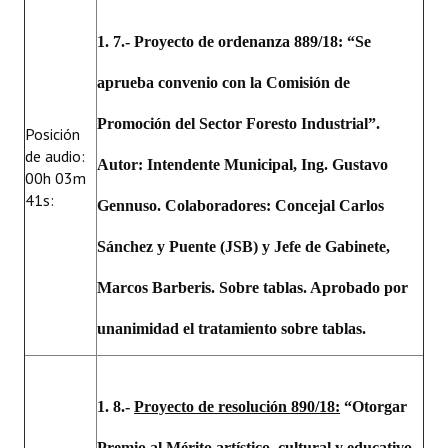
1. 7.- Proyecto de or
denanza 889/18: “Se
aprueba convenio con la Comisión de
Promoción del Sector Foresto Industrial”.
Posición
de audio:
Autor: Intendente Municipal, Ing. Gustavo
00h 03m
41s:
Gennuso. Colaboradores: Concejal C
arlos
Sánchez y Puente (JSB) y Jefe de Gabinete,
Marcos Barberis. Sobre tablas. Aprobado por
unanimidad el tratamiento sobre tablas.
1. 8.-
Proyecto de resolución 890/18:
“Otorgar
Premio al Mérito artístico, cultural y educativo