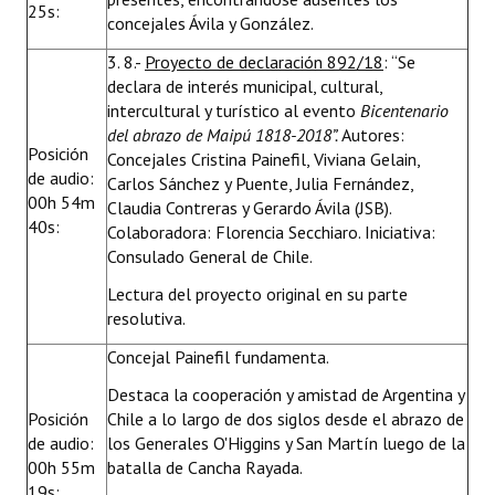
25s:
concejales Ávila y González.
3. 8.-
Proyecto de declaración 892/18
: “Se
declara de interés municipal, cultural,
intercultural y turístico al evento
Bicentenario
del abrazo de Maipú 1818-2018”.
Autores:
Posición
Concejales Cristina Painefil, Viviana Gelain,
de audio:
Carlos Sánchez y Puente, Julia Fernández,
00h 54m
Claudia Contreras y Gerardo Ávila (JSB).
40s:
Colaboradora: Florencia Secchiaro. Iniciativa:
Consulado General de Chile.
Lectura del proyecto original en su parte
resolutiva.
Concejal Painefil fundamenta.
Destaca la cooperación y amistad de Argentina y
Posición
Chile a lo largo de dos siglos desde el abrazo de
de audio:
los Generales O'Higgins y San Martín luego de la
00h 55m
batalla de Cancha Rayada.
19s: