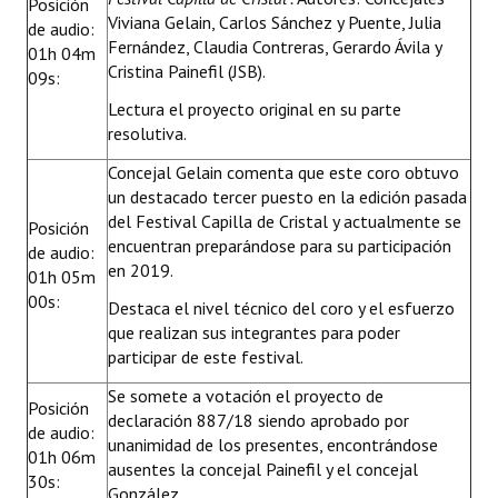
Posición
Viviana Gelain, Carlos Sánchez y Puente, Julia
de audio:
Fernández, Claudia Contreras, Gerardo Ávila y
01h 04m
Cristina Painefil (JSB).
09s:
Lectura el proyecto original en su parte
resolutiva.
Concejal Gelain comenta que este coro obtuvo
un destacado tercer puesto en la edición pasada
del Festival Capilla de Cristal y actualmente se
Posición
encuentran preparándose para su participación
de audio:
en 2019.
01h 05m
00s:
Destaca el nivel técnico del coro y el esfuerzo
que realizan sus integrantes para poder
participar de este festival.
Se somete a votación el proyecto de
Posición
declaración 887/18 siendo aprobado por
de audio:
unanimidad de los presentes, encontrándose
01h 06m
ausentes la concejal Painefil y el concejal
30s:
González.