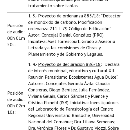
tratamiento sobre tablas.
Huéspedes de Honor - Registro
1. 3.-
Proyecto de ordenanza 885/18:
“Detector
Antiguos Pobladores - Registro
de monóxido de carbono. Modificación
Posición
ordenanza 211-I-79 Código de Edificación”.
Reconocimientos - Registro
de audio:
Autor: Concejal Daniel González (PRO).
00h 01m
Iniciativa: Axel Torrescourt. Girado a Asesoría
Bariloche, Municipio intercultural
50s:
Letrada y a las comisiones de Obras y
Entrega de distinciones
Planeamiento y de Gobierno y Legales.
1. 4.-
Proyecto de declaración 886/18
: “Declara
REFORMA DE LA CARTA ORGÁNICA
de interés municipal, educativo y cultural XII
Reunión Parasitismo Ecosistemas Agua Dulce”.
Autores: Concejales Gerardo Ávila, Claudia
Contreras, Diego Benítez, Julia Fernández,
Posición
Viviana Gelain, Carlos Sánchez y Puente y
de audio:
Cristina Painefil (JSB). Iniciativa: Investigadores
00h 02m
del Laboratorio de Parasitología del Centro
10s:
Regional Universitario Bariloche, Universidad
Nacional del Comahue; Dra. Liliana Semenas;
Dra. Verónica Flores y Dr. Gustavo Viozzi. Sobre