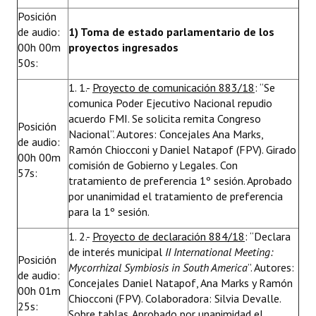
INSTITUCIONAL
Posición
de audio:
1) Toma de estado parlamentario de los
Antiguos Pobladores
00h 00m
proyectos ingresados
50s:
Noticias Destacadas
1. 1.-
Proyecto de comunicación 883/18
: “Se
Registros y Distinciones
comunica Poder Ejecutivo Nacional repudio
acuerdo FMI. Se solicita remita Congreso
Posición
Datos Históricos
Nacional”. Autores: Concejales Ana Marks,
de audio:
Ramón Chiocconi y Daniel Natapof (FPV). Girado
00h 00m
Premio al Mérito - Registro
comisión de Gobierno y Legales. Con
57s:
tratamiento de preferencia 1º sesión. Aprobado
Audiencias Públicas - Registro
por unanimidad el tratamiento de preferencia
para la 1º sesión.
Mujeres que Dejaron Huellas - Registro
1. 2.-
Proyecto de declaración 884/18
: “Declara
Periodistas Decanos - Registro
de interés municipal
II International Meeting:
Posición
Mycorrhizal Symbiosis in South America
”. Autores:
Ciudadano Ilustre - Registro
de audio:
Concejales Daniel Natapof, Ana Marks y Ramón
00h 01m
Chiocconi (FPV). Colaboradora: Silvia Devalle.
Banca del Vecino - Registro
25s:
Sobre tablas. Aprobado por unanimidad el