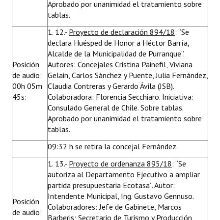
Aprobado por unanimidad el tratamiento sobre
tablas.
1. 12.-
Proyecto de declaración 894/18
: “Se
declara Huésped de Honor a Héctor Barría,
Alcalde de la Municipalidad de Purranque”.
Posición
Autores: Concejales Cristina Painefil, Viviana
de audio:
Gelain, Carlos Sánchez y Puente, Julia Fernández,
00h 05m
Claudia Contreras y Gerardo Ávila (JSB).
45s:
Colaboradora: Florencia Secchiaro. Iniciativa:
Consulado General de Chile. Sobre tablas.
Aprobado por unanimidad el tratamiento sobre
tablas.
09:32 h se retira la concejal Fernández.
1. 13.-
Proyecto de ordenanza 895/18
: “Se
autoriza al Departamento Ejecutivo a ampliar
partida presupuestaria Ecotasa”. Autor:
Intendente Municipal, Ing. Gustavo Gennuso.
Posición
Colaboradores: Jefe de Gabinete, Marcos
de audio:
Barberis; Secretario de Turismo y Producción,