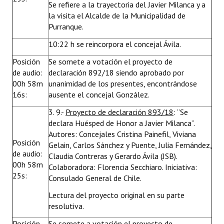
Se refiere a la trayectoria del Javier Milanca y a
la visita el Alcalde de la Municipalidad de
Purranque.
10:22 h se reincorpora el concejal Ávila.
Posición
Se somete a votación el proyecto de
de audio:
declaración 892/18 siendo aprobado por
00h 58m
unanimidad de los presentes, encontrándose
16s:
ausente el concejal González.
3. 9.-
Proyecto de declaración 893/18
: “Se
declara Huésped de Honor a Javier Milanca”.
Autores: Concejales Cristina Painefil, Viviana
Posición
Gelain, Carlos Sánchez y Puente, Julia Fernández,
de audio:
Claudia Contreras y Gerardo Ávila (JSB).
00h 58m
Colaboradora: Florencia Secchiaro. Iniciativa:
25s:
Consulado General de Chile.
Lectura del proyecto original en su parte
resolutiva.
Posición
Se somete a votación el proyecto de