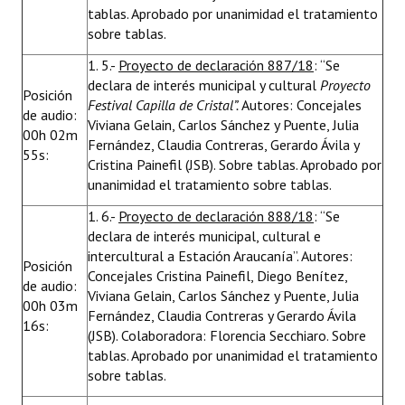
tablas. Aprobado por unanimidad el tratamiento
sobre tablas.
1. 5.-
Proyecto de declaración 887/18
: “Se
declara de interés municipal y cultural
Proyecto
Posición
Festival Capilla de Cristal”.
Autores: Concejales
de audio:
Viviana Gelain, Carlos Sánchez y Puente, Julia
00h 02m
Fernández, Claudia Contreras, Gerardo Ávila y
55s:
Cristina Painefil (JSB). Sobre tablas. Aprobado por
unanimidad el tratamiento sobre tablas.
1. 6.-
Proyecto de declaración 888/18
: “Se
declara de interés municipal, cultural e
intercultural a Estación Araucanía”. Autores:
Posición
Concejales Cristina Painefil, Diego Benítez,
de audio:
Viviana Gelain, Carlos Sánchez y Puente, Julia
00h 03m
Fernández, Claudia Contreras y Gerardo Ávila
16s:
(JSB). Colaboradora: Florencia Secchiaro. Sobre
tablas. Aprobado por unanimidad el tratamiento
sobre tablas.