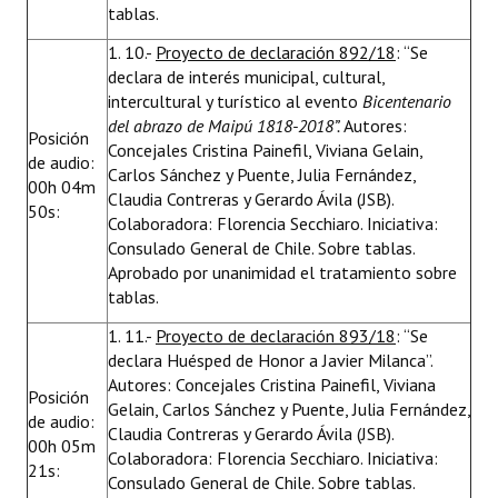
tablas.
1. 10.-
Proyecto de declaración 892/18
: “Se
declara de interés municipal, cultural,
intercultural y turístico al evento
Bicentenario
del abrazo de Maipú 1818-2018”.
Autores:
Posición
Concejales Cristina Painefil, Viviana Gelain,
de audio:
Carlos Sánchez y Puente, Julia Fernández,
00h 04m
Claudia Contreras y Gerardo Ávila (JSB).
50s:
Colaboradora: Florencia Secchiaro. Iniciativa:
Consulado General de Chile. Sobre tablas.
Aprobado por unanimidad el tratamiento sobre
tablas.
1. 11.-
Proyecto de declaración 893/18
: “Se
declara Huésped de Honor a Javier Milanca”.
Autores: Concejales Cristina Painefil, Viviana
Posición
Gelain, Carlos Sánchez y Puente, Julia Fernández,
de audio:
Claudia Contreras y Gerardo Ávila (JSB).
00h 05m
Colaboradora: Florencia Secchiaro. Iniciativa:
21s:
Consulado General de Chile. Sobre tablas.