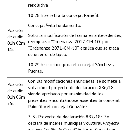
resolutiva.
10:28 h se retira la concejal Painefil.
Concejal Ávila fundamenta.
Posición
Solicita modificación de forma en antecedentes,
de audio:
reemplazar “Ordenanza 2017-CM-10” por
01h 02m
“Ordenanza 2071-CM-10”, explica que se trata
11s:
de un error de tipeo.
10:29 h se reincorpora el concejal Sánchez y
Puente.
Con las modificaciones enunciadas, se somete a
Posición
votación el proyecto de declaración 886/18
de audio:
siendo aprobado por unanimidad de los
01h 06m
presentes, encontrándose ausentes la concejal
55s:
Painefil y el concejal González.
3. 3.-
Proyecto de declaración 887/18
: “Se
declara de interés municipal y cultural
Proyecto
Festival Capilla de Cristal”.
Autores: Concejales