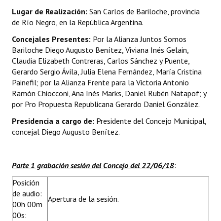
Lugar de Realización:
San Carlos de Bariloche, provincia
Dictámenes Asesoría Letrada
de Río Negro, en la República Argentina.
Concejales Presentes:
Por la Alianza Juntos Somos
Actas de Sesión
Bariloche Diego Augusto Benítez, Viviana Inés Gelain,
Claudia Elizabeth Contreras, Carlos Sánchez y Puente,
Informes de Unidad Coordinadora
Gerardo Sergio Ávila, Julia Elena Fernández, María Cristina
Ejecución Presupuestaria
Painefil; por la Alianza Frente para la Victoria Antonio
Ramón Chiocconi, Ana Inés Marks, Daniel Rubén Natapof; y
Actas de Audiencias Públicas
por Pro Propuesta Republicana Gerardo Daniel González.
Presidencia a cargo de:
Presidente del Concejo Municipal,
NORMATIVA
concejal Diego Augusto Benítez.
Comunicaciones
Parte 1 grabación sesión del Concejo del 22/06/18
:
Declaraciones
Posición
Resoluciones
de audio:
Apertura de la sesión.
00h 00m
Resoluciones de Presidencia
00s: