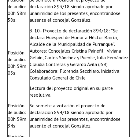
de audio:
declaración 893/18 siendo aprobado por
00h 58m
unanimidad de los presentes, encontrándose
58s:
ausente el concejal González.
3. 10.-
Proyecto de declaración 894/18
: “Se
declara Huésped de Honor a Héctor Barría,
Alcalde de la Municipalidad de Purranque”.
Autores: Concejales Cristina Painefil, Viviana
Posición
Gelain, Carlos Sánchez y Puente, Julia Fernández,
de audio:
Claudia Contreras y Gerardo Ávila (JSB).
00h 59m
Colaboradora: Florencia Secchiaro. Iniciativa:
05s:
Consulado General de Chile.
Lectura del proyecto original en su parte
resolutiva.
Posición
Se somete a votación el proyecto de
de audio:
declaración 894/18 siendo aprobado por
00h 59m
unanimidad de los presentes, encontrándose
34s:
ausente el concejal González.
Posición