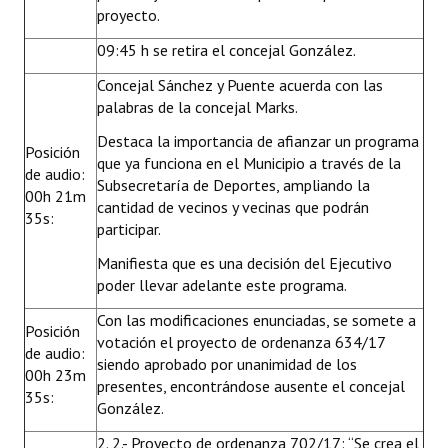
proyecto.
09:45 h se retira el concejal González.
Concejal Sánchez y Puente acuerda con las
palabras de la concejal Marks.
Destaca la importancia de afianzar un programa
Posición
que ya funciona en el Municipio a través de la
de audio:
Subsecretaría de Deportes, ampliando la
00h 21m
cantidad de vecinos y vecinas que podrán
35s:
participar.
Manifiesta que es una decisión del Ejecutivo
poder llevar adelante este programa.
Con las modificaciones enunciadas, se somete a
Posición
votación el proyecto de ordenanza 634/17
de audio:
siendo aprobado por unanimidad de los
00h 23m
presentes, encontrándose ausente el concejal
35s:
González.
2. 2.-
Proyecto de ordenanza 702/17
: “Se crea el