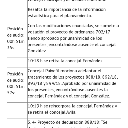
Resalta la importancia de la información
estadística para el planeamiento.
Con las modificaciones enunciadas, se somete a
Posición
votación el proyecto de ordenanza 702/17
de audio:
siendo aprobado por unanimidad de los
00h 51m
presentes, encontrándose ausente el concejal
35s:
González.
10:18 h se retira la concejal Fernández.
Concejal Painefil mociona adelantar el
Posición
tratamiento de los proyectos 888/18, 892/18,
de audio:
893/18 y 894/18. Aprobado por unanimidad de
00h 51m
los presentes, encontrándose ausentes la
57s:
concejal Fernández y el concejal González.
10:19 h se reincorpora la concejal Fernández y
se retira el concejal Ávila.
3. 4.-
Proyecto de declaración 888/18
: “Se