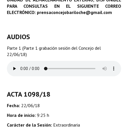
PARA CONSULTAS EN EL SIGUIENTE CORREO
Programas
ELECTRÓNICO: prensaconcejobariloche@gmail.com
LEGISLACIÓN
Constitución Nacional
AUDIOS
Constitución Provincial
Parte 1 (Parte 1 grabación sesión del Concejo del
22/06/18)
Carta Orgánica 2007
Reglamento Interno
Digesto
Organigrama
ACTA 1098/18
DOCUMENTOS
Fecha:
22/06/18
Hora de inicio:
9:25 h
Informes de Gestión
Carácter de la Sesión:
Extraordinaria
Proyectos Presentados