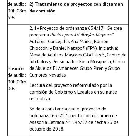
de audio:
2) Tratamiento de proyectos con dictamen
00h 08m
de comisión
39s:
2. 1.-
Proyecto de ordenanza 634/17
: “Se crea
programa
Piletas para Adultos/as Mayores”.
Autores: Concejales Ana Marks, Ramón
Chiocconi y Daniel Natapof (FPV). Iniciativa:
Mesa de Adultos Mayores CAAT 4 y 5, Centro de
Jubilados y Pensionados Rosa Mosqueta, Centro
de Abuelos El Amanecer, Grupo Piren y Grupo
Posición
Cumbres Nevadas.
de audio:
00h 00m
Lectura del proyecto reformulado por la
00s:
comisión de Gobierno y Legales en su parte
resolutiva.
Se deja constancia que el proyecto de
ordenanza 634/17 cuenta con dictamen de
Asesoría Letrada Nº 193/17 de fecha 23 de
octubre de 2018.