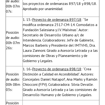
de audio:
los proyectos de ordenanzas 897/18 y 898/18.
00h 07m
Aprobado por unanimidad.
07s:
1. 15.-
Proyecto de ordenanza 897/18
: “Se
modifica ordenanza 2517-CM-14. Comodatos a
Fundación Salesiana y J.V. Malvinas”. Autor:
Posición
Secretario de Desarrollo Urbano a/c de
de audio:
Intendencia. Colaboradores: Jefe de Gabinete,
00h 07m
Marcos Barberis y Presidente del IMTVHS, Dra.
26s:
Laura Zannoni. Girado a Asesoría Letrada y a las
comisiones de Obras y Planeamiento y de
Gobierno y Legales.
1. 16.-
Proyecto de ordenanza 898/18
: “Crea
Posición
Distinción a Calidad en Accesibilidad”. Autores:
de audio:
Concejales Daniel Natapof, Ana Marks y Ramón
00h 08m
Chiocconi (FPV). Colaboradora: Silvia Devalle.
03s:
Girado a Asesoría Letrada y a las comisiones de
Desarrollo Humano y de Gobierno y Legales.
Posición