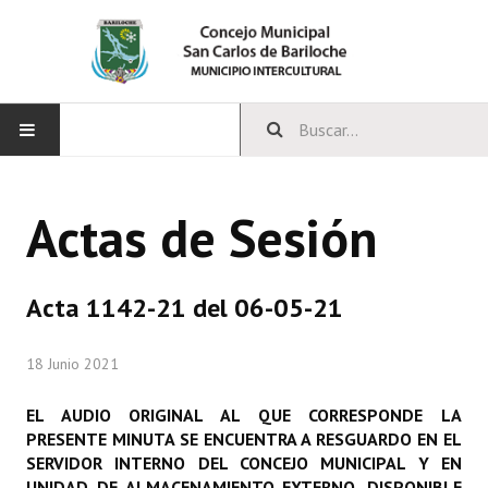
INICIO
Actas de Sesión
CONCEJO
Bloques Políticos
Acta 1142-21 del 06-05-21
Integrantes del Concejo
18 Junio 2021
Comisiones Permanentes
EL AUDIO ORIGINAL AL QUE CORRESPONDE LA
Comisiones Especiales
PRESENTE MINUTA SE ENCUENTRA A RESGUARDO EN EL
SERVIDOR INTERNO DEL CONCEJO MUNICIPAL Y EN
Concejales Mandato Cumplido
UNIDAD DE ALMACENAMIENTO EXTERNO, DISPONIBLE