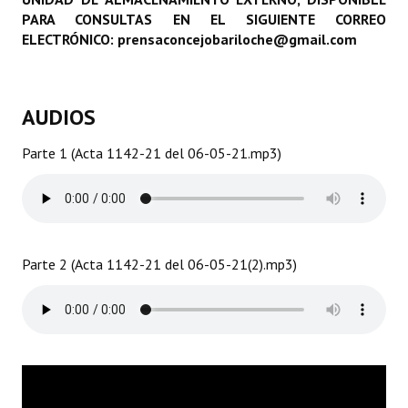
PARA CONSULTAS EN EL SIGUIENTE CORREO
Programas
ELECTRÓNICO: prensaconcejobariloche@gmail.com
LEGISLACIÓN
Constitución Nacional
AUDIOS
Constitución Provincial
Parte 1 (Acta 1142-21 del 06-05-21.mp3)
Carta Orgánica 2007
Reglamento Interno
Digesto
Parte 2 (Acta 1142-21 del 06-05-21(2).mp3)
Organigrama
DOCUMENTOS
Informes de Gestión
Proyectos Presentados