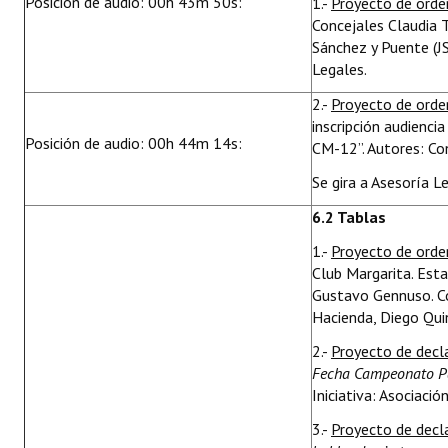
Posición de audio: 00h 43m 50s:
1.-
Proyecto de ord
Concejales Claudia 
Sánchez y Puente (JS
Legales.
2.-
Proyecto de ord
inscripción audienc
Posición de audio: 00h 44m 14s:
CM-12”. Autores: Co
Se gira a Asesoría L
6.2 Tablas
1.-
Proyecto de ord
Club Margarita. Esta
Gustavo Gennuso. Co
Hacienda, Diego Qui
2.-
Proyecto de decl
Fecha Campeonato P
Iniciativa: Asociaci
3.-
Proyecto de decl