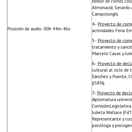
hablar de ciertas cos
Almonacid, Gerardo Á
Campolonghi.
4.-
Proyecto de com
Posición de audio: 00h 44m 46s:
actividades Feria E
5.-
Proyecto de com
tratamiento y sanci
Marcelo Casas y Juli
6.-
Proyecto de decl
cultural al ciclo de
Sánchez y Puente, C
(JSRN).
7.-
Proyecto de decl
diplomatura universi
ComisiónLegislativa
Julieta Wallace (FdT)
Representante y coo
psicóloga y psicoge