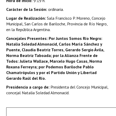
Hora de inicio:
9:19 h.
INSTITUCIONAL
Carácter de la Sesión:
ordinaria.
Antiguos Pobladores
Lugar de Realización:
Sala Francisco P. Moreno, Concejo
Municipal, San Carlos de Bariloche, Provincia de Río Negro,
Noticias Destacadas
en la República Argentina.
Registros y Distinciones
Concejales Presentes:
Por Juntos Somos Río Negro:
Natalia Soledad Almonacid, Carlos María Sánchez y
Datos Históricos
Puente, Claudia Beatriz Torres, Gerardo Sergio Ávila,
Norma Beatriz Taboada; por la Alianza Fr
ente de
Premio al Mérito - Registro
Todos: Julieta Wallace, Marcelo Hugo Casas, Norma
Roxana Ferreyra; por Podemos Bariloche Pablo
Audiencias Públicas - Registro
Chamatrópulos y por el Partido Unión y Libertad
Gerardo Raúl del Río.
Mujeres que Dejaron Huellas - Registro
Presidencia a cargo de:
Presidenta del Concejo Municipal,
Periodistas Decanos - Registro
concejal Natalia Soledad Almonacid.
Ciudadano Ilustre - Registro
Banca del Vecino - Registro