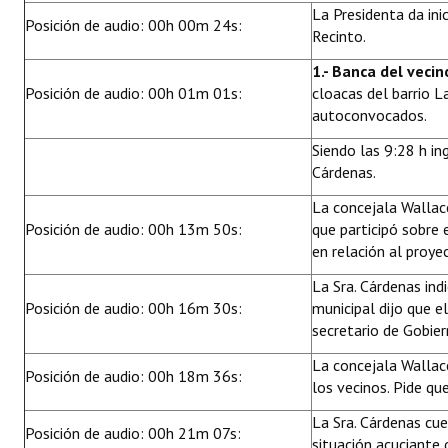
La Presidenta da ini
Huéspedes de Honor - Registro
Posición de audio: 00h 00m 24s:
Recinto.
Antiguos Pobladores - Registro
1.- Banca del vecin
Posición de audio: 00h 01m 01s:
cloacas del barrio L
Reconocimientos - Registro
autoconvocados.
Bariloche, Municipio intercultural
Siendo las 9:28 h in
Cárdenas.
Entrega de distinciones
La concejala Wallace
REFORMA DE LA CARTA ORGÁNICA
Posición de audio: 00h 13m 50s:
que participó sobre 
en relación al proye
La Sra. Cárdenas ind
Posición de audio: 00h 16m 30s:
municipal dijo que e
secretario de Gobier
La concejala Wallace
Posición de audio: 00h 18m 36s:
los vecinos. Pide qu
La Sra. Cárdenas cue
Posición de audio: 00h 21m 07s:
situación acuciante 