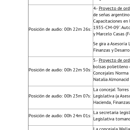
4.-
Proyecto de or
de señas argentino
Capacitaciones en 
1935-CM-09”. Autor
Posición de audio: 00h 22m 26s:
y Marcelo Casas (F
Se gira a Asesoría
Finanzas y Desarro
5.-
Proyecto de or
bolsas polietileno 
Posición de audio: 00h 22m 50s:
Concejales Norma T
Natalia Almonacid y
La concejal Torres 
Posición de audio: 00h 23m 07s:
Legislativa (a Ase
Hacienda, Finanzas
La secretaria legis
Posición de audio: 00h 24m 01s:
Legislativa tomand
La concejala Wallac