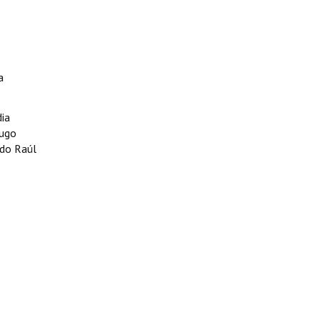
a
ia
Hugo
rdo Raúl