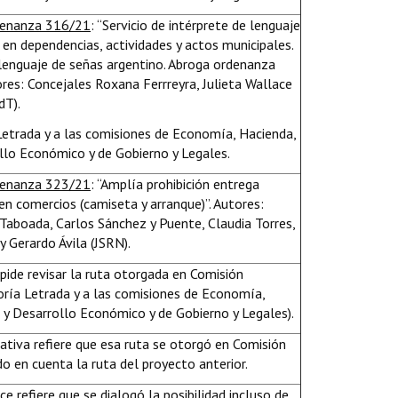
denanza 316/21
: “Servicio de intérprete de lenguaje
 en dependencias, actividades y actos municipales.
lenguaje de señas argentino. Abroga ordenanza
es: Concejales Roxana Ferrreyra, Julieta Wallace
dT).
 Letrada y a las comisiones de Economía, Hacienda,
llo Económico y de Gobierno y Legales.
denanza 323/21
: “Amplía prohibición entrega
en comercios (camiseta y arranque)”. Autores:
aboada, Carlos Sánchez y Puente, Claudia Torres,
 Gerardo Ávila (JSRN).
pide revisar la ruta otorgada en Comisión
soría Letrada y a las comisiones de Economía,
 y Desarrollo Económico y de Gobierno y Legales).
lativa refiere que esa ruta se otorgó en Comisión
o en cuenta la ruta del proyecto anterior.
e refiere que se dialogó la posibilidad incluso de