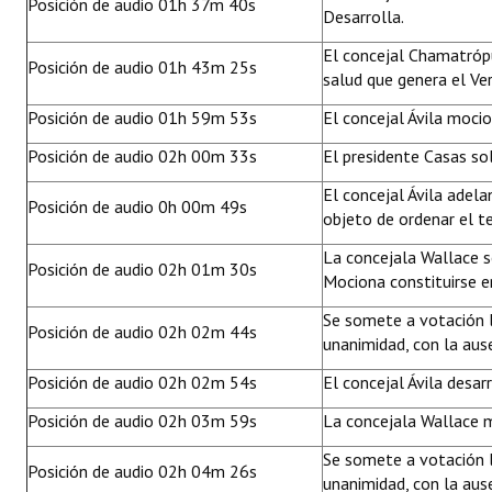
Posición de audio 01h 37m 40s
Desarrolla.
El concejal Chamatrópu
Posición de audio 01h 43m 25s
salud que genera el Ve
Posición de audio 01h 59m 53s
El concejal Ávila moci
Posición de audio 02h 00m 33s
El presidente Casas sol
El concejal Ávila adela
Posición de audio 0h 00m 49s
objeto de ordenar el t
La concejala Wallace so
Posición de audio 02h 01m 30s
Mociona constituirse e
Se somete a votación l
Posición de audio 02h 02m 44s
unanimidad, con la aus
Posición de audio 02h 02m 54s
El concejal Ávila desar
Posición de audio 02h 03m 59s
La concejala Wallace m
Se somete a votación l
Posición de audio 02h 04m 26s
unanimidad, con la aus