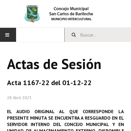
INICIO
Actas de Sesión
CONCEJO
Bloques Políticos
Acta 1167-22 del 01-12-22
Integrantes del Concejo
28 Abril 2023
Comisiones Permanentes
EL AUDIO ORIGINAL AL QUE CORRESPONDE LA
Comisiones Especiales
PRESENTE MINUTA SE ENCUENTRA A RESGUARDO EN EL
SERVIDOR INTERNO DEL CONCEJO MUNICIPAL Y EN
Concejales Mandato Cumplido
UNIDAD DE ALMACENAMIENTO EXTERNO, DISPONIBLE