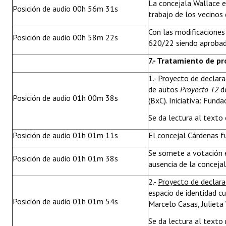
La concejala Wallace e
Posición de audio 00h 56m 31s
trabajo de los vecinos 
Con las modificaciones
Posición de audio 00h 58m 22s
620/22 siendo aprobado
7.- Tratamiento de p
1.-
Proyecto de declara
de autos
Proyecto T2
de
Posición de audio 01h 00m 38s
(BxC). Iniciativa: Fund
Se da lectura al texto 
Posición de audio 01h 01m 11s
El concejal Cárdenas 
Se somete a votación 
Posición de audio 01h 01m 38s
ausencia de la conceja
2.-
Proyecto de declar
espacio de identidad cu
Posición de audio 01h 01m 54s
Marcelo Casas, Julieta
Se da lectura al texto