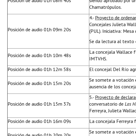
Posición de audio 01h 08m 40s
siendo aprobado por un
Chamatrópulos.
4.-
Proyecto de ordena
Concejales Julieta Wal
Posición de audio 01h 09m 20s
(PUL). Iniciativa: Mesa 
Se da lectura al texto 
La concejala Wallace 
Posición de audio 01h 10m 48s
IMTVHS.
Posición de audio 01h 12m 58s
El concejal Del Río a
Se somete a votación 
Posición de audio 01h 15m 20s
ausencia de los concej
5.-
Proyecto de declar
Posición de audio 01h 15m 37s
conversatorio de
Las H
Ferreyra, Julieta Walla
Posición de audio 01h 16m 09s
La concejala Ferreyra 
Se somete a votación 
Posición de audio 01h 20m 20s