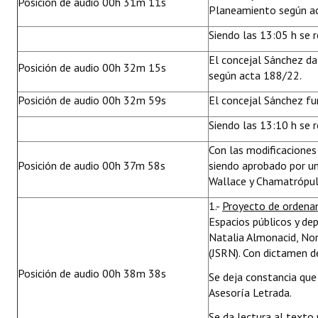
Posición de audio 00h 31m 11s
Planeamiento según a
Siendo las 13:05 h se r
El concejal Sánchez da
Posición de audio 00h 32m 15s
según acta 188/22.
Posición de audio 00h 32m 59s
El concejal Sánchez f
Siendo las 13:10 h se 
Con las modificacione
Posición de audio 00h 37m 58s
siendo aprobado por un
Wallace y Chamatrópul
1.-
Proyecto de ordena
Espacios públicos y dep
Natalia Almonacid, Nor
(JSRN). Con dictamen d
Posición de audio 00h 38m 38s
Se deja constancia qu
Asesoría Letrada.
Se da lectura al texto