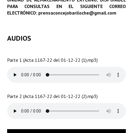
PARA CONSULTAS EN EL SIGUIENTE CORREO
Programas
ELECTRÓNICO: prensaconcejobariloche@gmail.com
LEGISLACIÓN
Constitución Nacional
AUDIOS
Constitución Provincial
Carta Orgánica 2007
Parte 1 (Acta 1167-22 del 01-12-22 (1).mp3)
Reglamento Interno
Digesto
Organigrama
Parte 2 (Acta 1167-22 del 01-12-22 (2).mp3)
DOCUMENTOS
Informes de Gestión
Proyectos Presentados