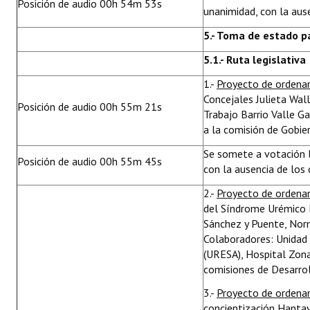
Posición de audio 00h 54m 53s
unanimidad, con la aus
5.- Toma de estado p
5.1.- Ruta legislativa
1.-
Proyecto de ordena
Concejales Julieta Wall
Posición de audio 00h 55m 21s
Trabajo Barrio Valle G
a la comisión de Gobier
Se somete a votación l
Posición de audio 00h 55m 45s
con la ausencia de los
2.-
Proyecto de ordena
del Síndrome Urémico H
Sánchez y Puente, Norm
Colaboradores: Unidad
(URESA), Hospital Zonal
comisiones de Desarrol
3.-
Proyecto de ordena
concientización Hantavi