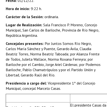
Fecha:
01/12/22.
INSTITUCIONAL
Hora de inicio:
9:22 h.
Antiguos Pobladores
Carácter de la Sesión:
ordinaria.
Noticias Destacadas
Lugar de Realización:
Sala Francisco P. Moreno, Concejo
Municipal, San Carlos de Bariloche, Provincia de Río Negro,
Registros y Distinciones
República Argentina.
Concejales presentes:
Por Juntos Somos Río Negro,
Datos Históricos
Carlos María Sánchez y Puente, Gerardo Ávila, Claudia
Premio al Mérito - Registro
Beatriz Torres, Norma Beatriz Taboada; por Alianza Frente
de Todos, Julieta Wallace, Norma Roxana Ferreyra; por
Audiencias Públicas - Registro
Bariloche por el Cambio, Jorge Ariel Cárdenas; por Podemos
Bariloche, Pablo Chamatrópulos y por el Partido Unión y
Mujeres que Dejaron Huellas - Registro
Libertad, Gerardo Raúl del Río.
Periodistas Decanos - Registro
Presidencia a cargo del:
Vicepresidente 1º del Concejo
Municipal, concejal Marcelo Casas.
Ciudadano Ilustre - Registro
Banca del Vecino - Registro
El presidente Casas da 