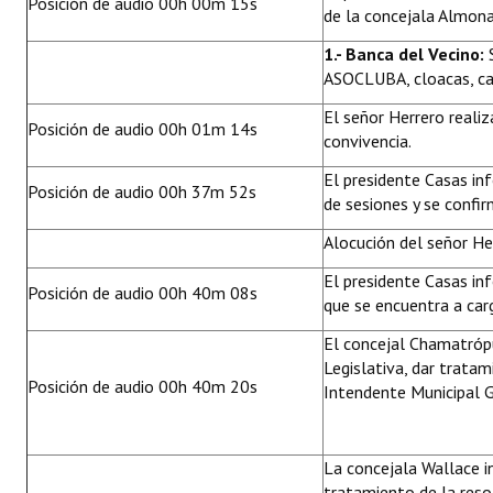
Posición de audio 00h 00m 15s
de la concejala Almona
Huéspedes de Honor - Registro
1.- Banca del Vecino:
S
Antiguos Pobladores - Registro
ASOCLUBA, cloacas, can
Reconocimientos - Registro
El señor Herrero reali
Posición de audio 00h 01m 14s
convivencia.
Bariloche, Municipio intercultural
El presidente Casas in
Posición de audio 00h 37m 52s
Entrega de distinciones
de sesiones y se confir
Alocución del señor He
REFORMA DE LA CARTA ORGÁNICA
El presidente Casas in
Posición de audio 00h 40m 08s
que se encuentra a car
El concejal Chamatróp
Legislativa, dar trata
Posición de audio 00h 40m 20s
Intendente Municipal 
La concejala Wallace i
tratamiento de la res