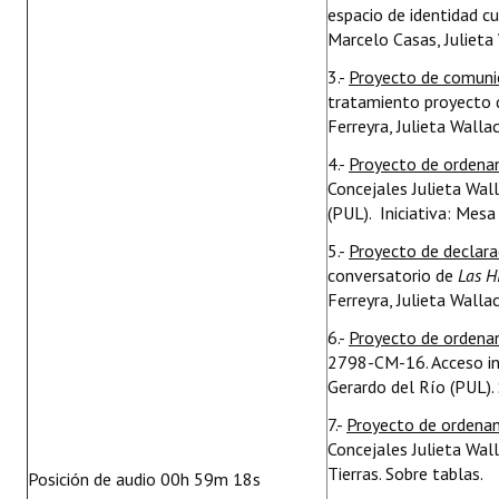
espacio de identidad cu
Marcelo Casas, Julieta 
3.-
Proyecto de comuni
tratamiento proyecto d
Ferreyra, Julieta Walla
4.-
Proyecto de ordena
Concejales Julieta Wal
(PUL). Iniciativa: Mesa
5.-
Proyecto de declar
conversatorio de
Las H
Ferreyra, Julieta Walla
6.-
Proyecto de ordena
2798-CM-16. Acceso inf
Gerardo del Río (PUL). 
7.-
Proyecto de ordena
Concejales Julieta Wal
Tierras. Sobre tablas.
Posición de audio 00h 59m 18s