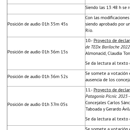
Siendo las 13:48 h se 
Con las modificacione
Posición de audio 01h 35m 45s
siendo aprobado por un
Río.
10.-
Proyecto de decla
de TEDx Bariloche 2022
Posición de audio 01h 36m 15s
Almonacid, Claudia Tor
Se da lectura al texto 
Se somete a votación 
Posición de audio 01h 36m 52s
ausencia de los concej
11.-
Proyecto de decla
Patagonia Picnic 2023
-
Concejales Carlos Sánc
Posición de audio 01h 37m 05s
Taboada y Gerardo Ávil
Se da lectura al texto 
Se somete a votación 