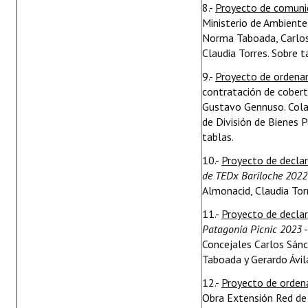
8.-
Proyecto de comuni
Ministerio de Ambiente
Norma Taboada, Carlos 
Claudia Torres. Sobre t
9.-
Proyecto de ordena
contratación de cobert
Gustavo Gennuso. Cola
de División de Bienes 
tablas.
10.-
Proyecto de decla
de TEDx Bariloche 2022
Almonacid, Claudia Tor
11.-
Proyecto de decla
Patagonia Picnic 2023
-
Concejales Carlos Sánc
Taboada y Gerardo Ávila
12.-
Proyecto de orde
Obra Extensión Red de 