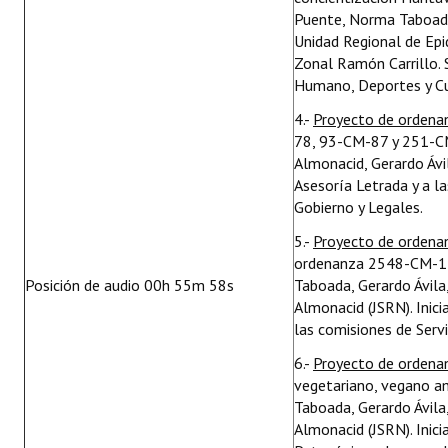
Puente, Norma Taboada,
Unidad Regional de Epi
Zonal Ramón Carrillo. 
Humano, Deportes y Cul
4.-
Proyecto de ordena
78, 93-CM-87 y 251-CM
Almonacid, Gerardo Ávil
Asesoría Letrada y a la
Gobierno y Legales.
5.-
Proyecto de ordena
ordenanza 2548-CM-14.
Posición de audio 00h 55m 58s
Taboada, Gerardo Ávila
Almonacid (JSRN). Inici
las comisiones de Servi
6.-
Proyecto de ordena
vegetariano, vegano am
Taboada, Gerardo Ávila
Almonacid (JSRN). Inici