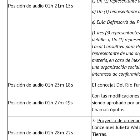
c) Un (1) representante 
Posición de audio 01h 21m 15s
d) Un (1) representante
e) El/la Defensor/a del P
f) Tres (3) representante
detalle: i) Un (1) repre
Local Consultivo para Pe
representante de una or
materia, en caso de ine
una organización social. 
intermesa de conformid
Posición de audio 01h 25m 18s
El concejal Del Río fu
Con las modificacione
Posición de audio 01h 27m 49s
siendo aprobado por un
Chamatrópulos.
7.-
Proyecto de ordena
Concejales Julieta Wal
Posición de audio 01h 28m 22s
Tierras.