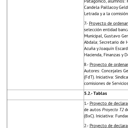
Patagónico, alumnos: 
Candela Paillacoy Geldr
Letrada y a la comisión
7.-
Proyecto de ordena
selección entidad banc
Municipal, Gustavo Ge
Abdala; Secretario de H
Acuña y Joaquín Escard
Hacienda, Finanzas y D
8.-
Proyecto de ordena
Autores: Concejales Ger
(FdT). Iniciativa: Sindi
comisiones de Servicios
5.2.- Tablas
1.-
Proyecto de declara
de autos
Proyecto T2
de
(BxC). Iniciativa: Fund
2.-
Proyecto de declar