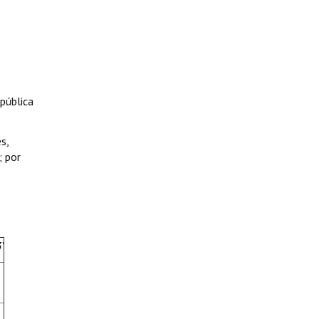
pública
s,
; por
’