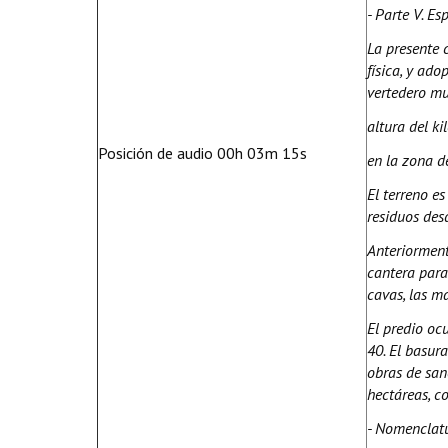
- Parte V. Es
La presente 
física, y ad
vertedero mu
altura del ki
Posición de audio 00h 03m 15s
en la zona 
El terreno e
residuos des
Anteriorment
cantera para
cavas, las 
El predio oc
40. El basura
obras de san
hectáreas, co
- Nomenclatu