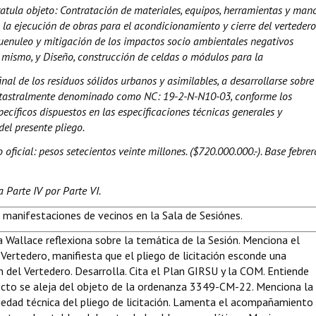
Caratula objeto: Contratación de materiales, equipos, herramientas y man
 la ejecución de obras para el acondicionamiento y cierre del vertedero
nuleo y mitigación de los impactos socio ambientales negativos
 mismo, y Diseño, construcción de celdas o módulos para la
inal de los residuos sólidos urbanos y asimilables, a desarrollarse sobre
catastralmente denominado como NC: 19-2-N-N10-03, conforme los
pecíficos dispuestos en las especificaciones técnicas generales y
del presente pliego.
 oficial: pesos setecientos veinte millones. ($720.000.000.-). Base febrer
 Parte IV por Parte VI.
 manifestaciones de vecinos en la Sala de Sesiónes.
 Wallace reflexiona sobre la temática de la Sesión. Menciona el
Vertedero, manifiesta que el pliego de licitación esconde una
n del Vertedero. Desarrolla. Cita el Plan GIRSU y la COM. Entiende
ecto se aleja del objeto de la ordenanza 3349-CM-22. Menciona la
riedad técnica del pliego de licitación. Lamenta el acompañamiento