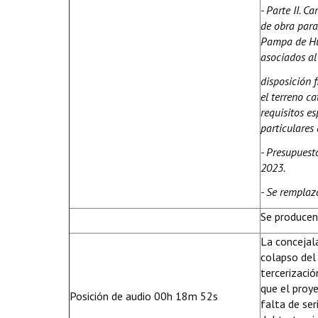
- Parte II. 
de obra para
Pampa de Hue
asociados al
disposición f
el terreno 
requisitos es
particulares 
- Presupuesto
2023.
- Se remplaza
Se producen
La concejala
colapso del 
tercerizació
que el proy
Posición de audio 00h 18m 52s
falta de se