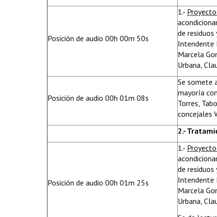
1.-
Proyecto
acondiciona
de residuos 
Posición de audio 00h 00m 50s
Intendente 
Marcela Gon
Urbana, Cla
Se somete a
mayoría con 
Posición de audio 00h 01m 08s
Torres, Tabo
concejales 
2.-
Tratamie
1.-
Proyecto
acondiciona
de residuos 
Intendente 
Posición de audio 00h 01m 25s
Marcela Gon
Urbana, Cla