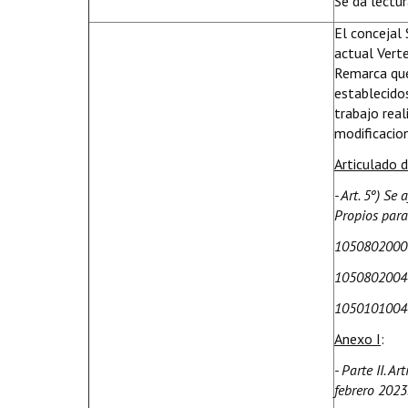
Se da lectur
El concejal 
actual Verte
Remarca que
establecido
trabajo real
modificacio
Articulado 
- Art. 5º) Se
Propios para
1050802000
1050802004
1050101004
Anexo I
:
- Parte II. A
febrero 2023