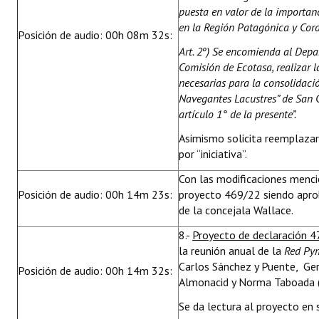
puesta en valor de la importan
en la Región Patagónica y Cord
Posición de audio: 00h 08m 32s:
Art. 2º) Se encomienda al Depa
Comisión de Ecotasa, realizar l
necesarias para la consolidació
Navegantes Lacustres” de San C
artículo 1° de la presente”.
Asimismo solicita reemplazar
por “iniciativa”.
Con las modificaciones menci
Posición de audio: 00h 14m 23s:
proyecto 469/22 siendo aprob
de la concejala Wallace.
8.-
Proyecto de declaración 4
la reunión anual de la
Red Py
Carlos Sánchez y Puente, Gera
Posición de audio: 00h 14m 32s:
Almonacid y Norma Taboada (
Se da lectura al proyecto en 