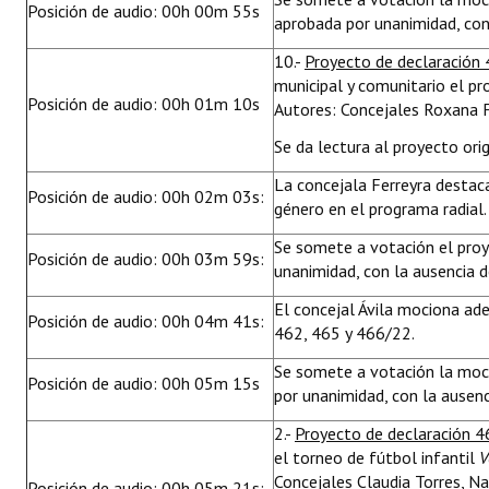
Posición de audio: 00h 00m 55s
aprobada por unanimidad, con 
10.-
Proyecto de declaración
municipal y comunitario el p
Posición de audio: 00h 01m 10s
Autores: Concejales Roxana F
Se da lectura al proyecto orig
La concejala Ferreyra destac
Posición de audio: 00h 02m 03s:
género en el programa radial.
Se somete a votación el pro
Posición de audio: 00h 03m 59s:
unanimidad, con la ausencia d
El concejal Ávila mociona ad
Posición de audio: 00h 04m 41s:
462, 465 y 466/22.
Se somete a votación la moci
Posición de audio: 00h 05m 15s
por unanimidad, con la ausenc
2.-
Proyecto de declaración 4
el torneo de fútbol infantil
V
Concejales Claudia Torres, Na
Posición de audio: 00h 05m 21s: