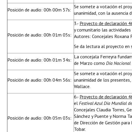
Se somete a votación el pro
Posición de audio: 00h 00m 57s:
unanimidad, con la ausencia d
3.-
Proyecto de declaración 
y comunitario las actividad
Posición de audio: 00h 01m 05s:
Autores: Concejales Roxana F
Se da lectura al proyecto en 
La concejala Ferreyra fundam
Posición de audio: 00h 01m 34s:
de Marzo como
Día Nacional 
Se somete a votación el pro
Posición de audio: 00h 04m 56s:
unanimidad de los presentes, 
Wallace.
6.-
Proyecto de declaración 4
el
Festival Azul Día Mundial d
Concejales Claudia Torres, Ge
Sánchez y Puente y Norma Tab
Posición de audio: 00h 05m 03s:
de Dirección de Gestión para
Tobar.