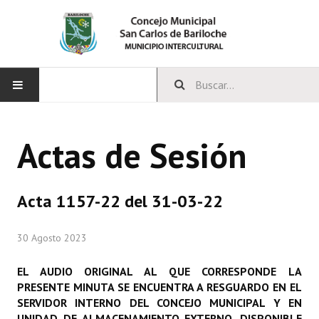
INICIO
Actas de Sesión
CONCEJO
Bloques Políticos
Acta 1157-22 del 31-03-22
Integrantes del Concejo
30 Agosto 2023
Comisiones Permanentes
EL AUDIO ORIGINAL AL QUE CORRESPONDE LA
Comisiones Especiales
PRESENTE MINUTA SE ENCUENTRA A RESGUARDO EN EL
SERVIDOR INTERNO DEL CONCEJO MUNICIPAL Y EN
Concejales Mandato Cumplido
UNIDAD DE ALMACENAMIENTO EXTERNO, DISPONIBLE