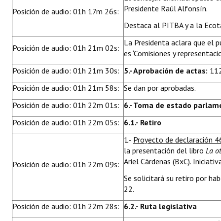
Presidente Raúl Alfonsín.
Posición de audio: 01h 17m 26s:
Destaca al PITBA y a la Ecot
La Presidenta aclara que el 
Posición de audio: 01h 21m 02s:
es ‘Comisiones y representacio
Posición de audio: 01h 21m 30s:
5.- Aprobación de actas:
112
Posición de audio: 01h 21m 58s:
Se dan por aprobadas.
Posición de audio: 01h 22m 01s:
6.- Toma de estado parlame
Posición de audio: 01h 22m 05s:
6.1.- Retiro
1.-
Proyecto de declaración 
la presentación del libro
La ot
Ariel Cárdenas (BxC). Iniciativ
Posición de audio: 01h 22m 09s:
Se solicitará su retiro por h
22.
Posición de audio: 01h 22m 28s:
6.2.- Ruta legislativa