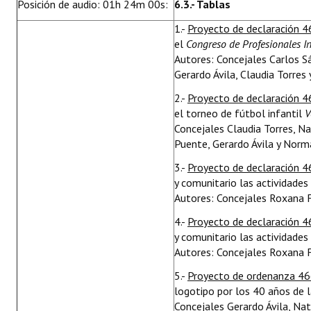
Posición de audio: 01h 24m 00s:
6.3.- Tablas
1.-
Proyecto de declaración 4
el
Congreso de Profesionales I
Autores: Concejales Carlos S
Gerardo Ávila, Claudia Torres
2.-
Proyecto de declaración 4
el torneo de fútbol infantil
V
Concejales Claudia Torres, Na
Puente, Gerardo Ávila y Norm
3.-
Proyecto de declaración 
y comunitario las actividad
Autores: Concejales Roxana F
4.-
Proyecto de declaración 
y comunitario las actividad
Autores: Concejales Roxana F
5.-
Proyecto de ordenanza 46
logotipo por los 40 años de 
Concejales Gerardo Ávila, Nat