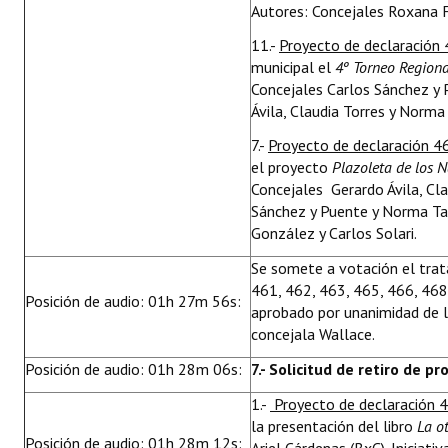
Autores: Concejales Roxana F
11.-
Proyecto de declaración
municipal el
4º Torneo Regiona
Concejales Carlos Sánchez y 
Ávila, Claudia Torres y Norma
7.-
Proyecto de declaración 4
el proyecto
Plazoleta de los 
Concejales Gerardo Ávila, Cla
Sánchez y Puente y Norma Tab
González y Carlos Solari.
Se somete a votación el tra
461, 462, 463, 465, 466, 468
Posición de audio: 01h 27m 56s:
aprobado por unanimidad de l
concejala Wallace.
Posición de audio: 01h 28m 06s:
7.- Solicitud de retiro de p
1.-
Proyecto de declaración 
la presentación del libro
La ot
Posición de audio: 01h 28m 12s: