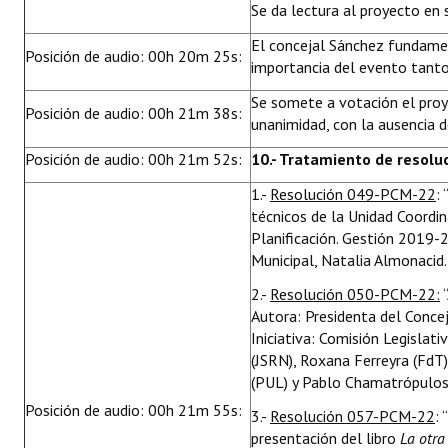
Se da lectura al proyecto en 
El concejal Sánchez fundame
Posición de audio: 00h 20m 25s:
importancia del evento tanto
Se somete a votación el pro
Posición de audio: 00h 21m 38s:
unanimidad, con la ausencia d
Posición de audio: 00h 21m 52s:
10.- Tratamiento de resolu
1.-
Resolución 049-PCM-22
:
técnicos de la Unidad Coordin
Planificación. Gestión 2019-2
Municipal, Natalia Almonacid.
2.-
Resolución 050-PCM-22:
“
Autora: Presidenta del Concej
Iniciativa: Comisión Legislat
(JSRN), Roxana Ferreyra (FdT)
(PUL) y Pablo Chamatrópulos
Posición de audio: 00h 21m 55s:
3.-
Resolución 057-PCM-22
: 
presentación del libro
La otra