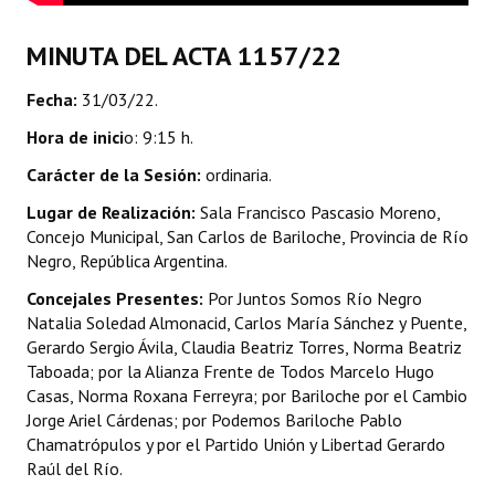
INSTITUCIONAL
MINUTA DEL ACTA 1157/22
Antiguos Pobladores
Fecha:
31/03/22.
Noticias Destacadas
Hora de inici
o: 9:15 h.
Registros y Distinciones
Carácter de la Sesión:
ordinaria.
Datos Históricos
Lugar de Realización:
Sala Francisco Pascasio Moreno,
Concejo Municipal, San Carlos de Bariloche, Provincia de Río
Premio al Mérito - Registro
Negro, República Argentina.
Audiencias Públicas - Registro
Concejales Presentes:
Por Juntos Somos Río Negro
Natalia Soledad Almonacid, Carlos María Sánchez y Puente,
Mujeres que Dejaron Huellas - Registro
Gerardo Sergio Ávila, Claudia Beatriz Torres, Norma Beatriz
Taboada; por la Alianza Frente de Todos Marcelo Hugo
Periodistas Decanos - Registro
Casas, Norma Roxana Ferreyra; por Bariloche por el Cambio
Jorge Ariel Cárdenas; por Podemos Bariloche Pablo
Ciudadano Ilustre - Registro
Chamatrópulos y por el Partido Unión y Libertad Gerardo
Raúl del Río.
Banca del Vecino - Registro