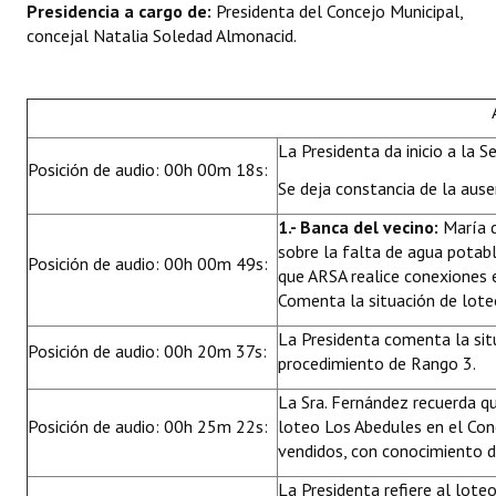
Presidencia a cargo de:
Presidenta del Concejo Municipal,
Huéspedes de Honor - Registro
concejal Natalia Soledad Almonacid.
Antiguos Pobladores - Registro
Reconocimientos - Registro
La Presidenta da inicio a la Se
Bariloche, Municipio intercultural
Posición de audio: 00h 00m 18s:
Se deja constancia de la ause
Entrega de distinciones
1.- Banca del vecino:
María 
sobre la falta de agua potable
REFORMA DE LA CARTA ORGÁNICA
Posición de audio: 00h 00m 49s:
que ARSA realice conexiones e 
Comenta la situación de lote
La Presidenta comenta la sit
Posición de audio: 00h 20m 37s:
procedimiento de Rango 3.
La Sra. Fernández recuerda q
Posición de audio: 00h 25m 22s:
loteo Los Abedules en el Con
vendidos, con conocimiento 
La Presidenta refiere al lote