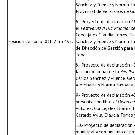
Sánchez y Puente y Norma Tabo
Provincial de Veteranos de G
6.-
Proyecto de declaración 4
el
Festival Azul Día Mundial d
Concejales Claudia Torres, Ge
Posición de audio: 01h 24m 49s:
Sánchez y Puente y Norma Tab
de Dirección de Gestión para
Tobar.
8.-
Proyecto de declaración 4
la reunión anual de la
Red Py
Carlos Sánchez y Puente, Gera
Almonacid y Norma Taboada (
9.-
Proyecto de declaración 4
presentación libro
El Diván a 
Autores: Concejales Norma T
Gerardo Ávila, Claudia Torres
10.-
Proyecto de declaración
municipal y comunitario el p