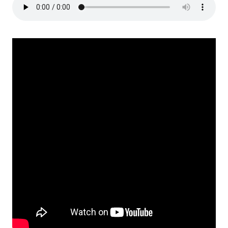
Dictámenes Asesoría Letrada
Actas de Sesión
Informes de Unidad Coordinadora
Ejecución Presupuestaria
Actas de Audiencias Públicas
NORMATIVA
Comunicaciones
Declaraciones
Resoluciones
Resoluciones de Presidencia