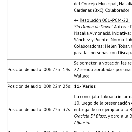
del Concejo Municipal, Natalia
Cárdenas (BxC). Colaborador: 
4.-
Resolución 061-PCM-22:
“
Sin Drama de Down
”. Autora:
Natalia Almonacid. Iniciativa:
Sánchez y Puente, Norma Tabo
Colaboradoras: Helen Tobar, 
para las personas con Discap
Se someten a votación las r
Posición de audio: 00h 22m 14s:
22 siendo aprobadas por unan
Wallace.
Posición de audio: 00h 22m 23s:
11.- Varios
La concejala Taboada infor
10, luego de la presentación 
Posición de audio: 00h 22m 32s:
entrega de un ejemplar a la B
Graciela Di Biase
, y otro a la 
Alfonsín
.