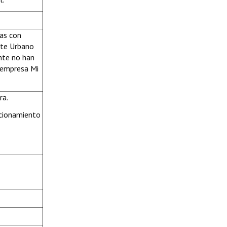
nas con
rte Urbano
ente no han
a empresa Mi
ra.
acionamiento