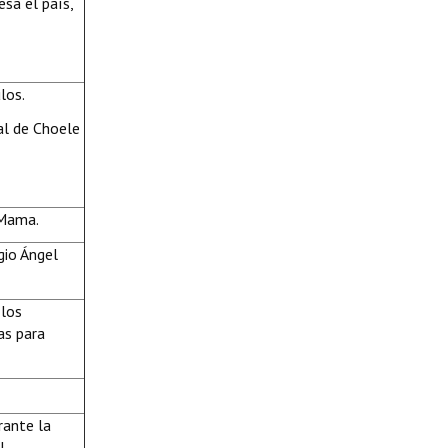
esa el país,
ulos.
al de Choele
e Mama.
gio Ángel
 los
as para
rante la
l.