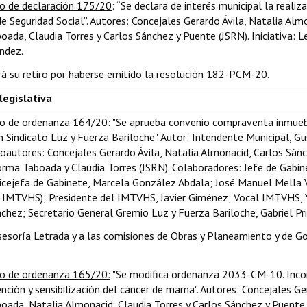
o de declaración 175/20
: “Se declara de interés municipal la realiz
e Seguridad Social”. Autores: Concejales Gerardo Ávila, Natalia Alm
ada, Claudia Torres y Carlos Sánchez y Puente (JSRN). Iniciativa: L
ández.
ará su retiro por haberse emitido la resolución 182-PCM-20.
 legislativa
o de ordenanza 164/20:
"Se aprueba convenio compraventa inmue
 Sindicato Luz y Fuerza Bariloche". Autor: Intendente Municipal, G
oautores: Concejales Gerardo Ávila, Natalia Almonacid, Carlos Sánc
rma Taboada y Claudia Torres (JSRN). Colaboradores: Jefe de Gabin
Vicejefa de Gabinete, Marcela González Abdala; José Manuel Mella V
 IMTVHS); Presidente del IMTVHS, Javier Giménez; Vocal IMTVHS, 
chez; Secretario General Gremio Luz y Fuerza Bariloche, Gabriel Pri
Asesoría Letrada y a las comisiones de Obras y Planeamiento y de Go
o de ordenanza 165/20:
"Se modifica ordenanza 2033-CM-10. Inco
ención y sensibilización del cáncer de mama". Autores: Concejales Ger
ada, Natalia Almonacid, Claudia Torres y Carlos Sánchez y Puente 