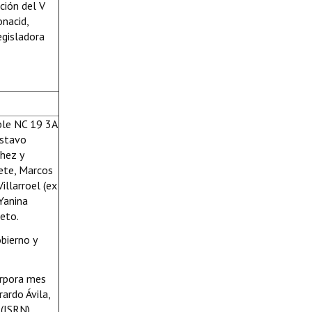
ación del V
onacid,
egisladora
ble NC 19 3A
ustavo
hez y
ete, Marcos
illarroel (ex
Yanina
eto.
bierno y
rpora mes
ardo Ávila,
(JSRN).