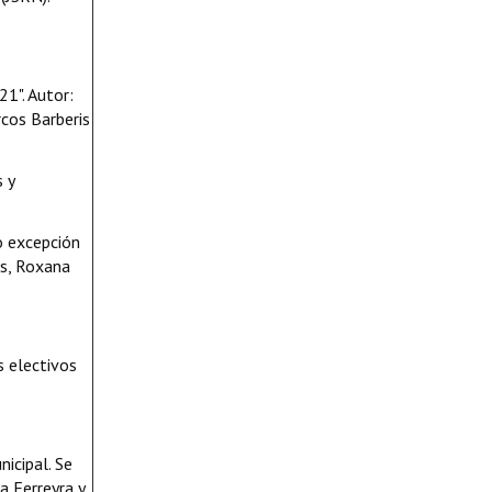
1". Autor:
cos Barberis
 y
 excepción
s, Roxana
s electivos
icipal. Se
a Ferreyra y