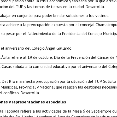
preocupación sobre la crisis económica y sanitaria por la que atravi
ación del TUP y las tomas de tierras en la ciudad. Desarrolla.
abajar en conjunto para poder brindar soluciones a los vecinos.
nta adhiere a la preocupación expuesta por el concejal Chamatróp
 su pesar por el fallecimiento de la Presidenta del Concejo Municip
 el aniversario del Colegio Ángel Gallardo.
l Ávila refiere al 19 de octubre, Día de la Prevención del Cáncer d
l Casas saluda a la comunidad educativa por el aniversario del Cole
l Del Río manifiesta preocupación por la situación del TUP. Solicita
 Municipal, Provincial y Nacional que realicen las gestiones necesari
l conflicto. Desarrolla.
iones y representaciones especiales
la Taboada refiere a las actividades de la Mesa 6 de Septiembre du
a Noche Sin Alcohol. Agradece al área de Comunicación Instituciona