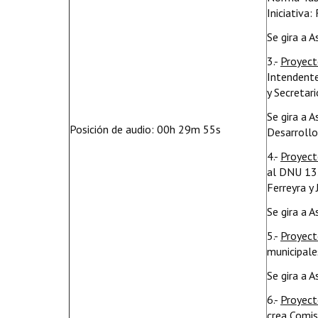
Iniciativa
Se gira a 
3.-
Proyect
Intendente
y Secretar
Se gira a 
Posición de audio: 00h 29m 55s
Desarrollo
4.-
Proyect
al DNU 132
Ferreyra y 
Se gira a 
5.-
Proyect
municipale
Se gira a 
6.-
Proyect
crea Comis