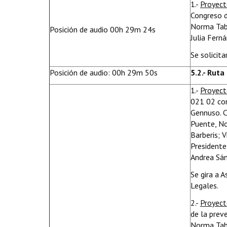
1.-
Proyect
Congreso d
Norma Tabo
Posición de audio 00h 29m 24s
Julia Fern
Se solicit
Posición de audio: 00h 29m 50s
5.2.- Ruta
1.-
Proyect
021 02 con
Gennuso. C
Puente, No
Barberis; 
Presidente
Andrea Sán
Se gira a 
Legales.
2.-
Proyect
de la prev
Norma Tabo