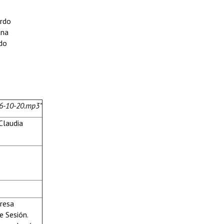
ardo
ana
ido
26-10-20.mp3”
Claudia
presa
e Sesión.