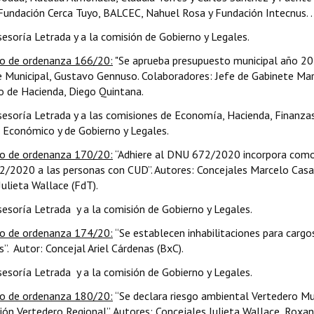
: Fundación Cerca Tuyo, BALCEC, Nahuel Rosa y Fundación Intecnus. .
Asesoría Letrada y a la comisión de Gobierno y Legales.
o de ordenanza 166/20:
"Se aprueba presupuesto municipal año 202
 Municipal, Gustavo Gennuso. Colaboradores: Jefe de Gabinete Mar
io de Hacienda, Diego Quintana.
Asesoría Letrada y a las comisiones de Economía, Hacienda, Finanzas
 Económico y de Gobierno y Legales.
o de ordenanza 170/20:
“Adhiere al DNU 672/2020 incorpora como
/2020 a las personas con CUD”. Autores: Concejales Marcelo Casa
Julieta Wallace (FdT).
Asesoría Letrada y a la comisión de Gobierno y Legales.
o de ordenanza 174/20:
“Se establecen inhabilitaciones para cargo
s”. Autor: Concejal Ariel Cárdenas (BxC).
Asesoría Letrada y a la comisión de Gobierno y Legales.
o de ordenanza 180/20:
“Se declara riesgo ambiental Vertedero Mun
ión Vertedero Regional”. Autores: Concejales Julieta Wallace, Roxan