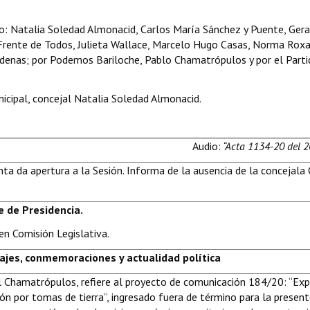
: Natalia Soledad Almonacid, Carlos María Sánchez y Puente, Ger
a Frente de Todos, Julieta Wallace, Marcelo Hugo Casas, Norma Rox
Cárdenas; por Podemos Bariloche, Pablo Chamatrópulos y por el Part
icipal, concejal Natalia Soledad Almonacid.
Audio:
“Acta 1134-20 del 
nta da apertura a la Sesión. Informa de la ausencia de la concejala 
me de Presidencia.
 en Comisión Legislativa.
ajes, conmemoraciones y actualidad política
l Chamatrópulos, refiere al proyecto de comunicación 184/20: “Ex
ón por tomas de tierra”, ingresado fuera de término para la present