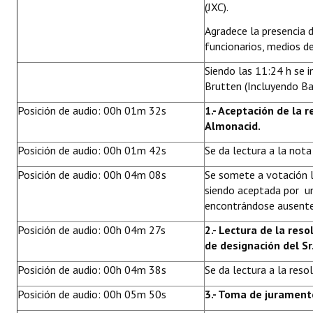
(JXC).
Huéspedes de Honor - Registro
Agradece la presencia 
Antiguos Pobladores - Registro
funcionarios, medios de
Siendo las 11:24 h se 
Reconocimientos - Registro
Brutten (Incluyendo Bar
Bariloche, Municipio intercultural
Posición de audio: 00h 01m 32s
1.- Aceptación de la r
Almonacid.
Entrega de distinciones
Posición de audio: 00h 01m 42s
Se da lectura a la nota
REFORMA DE LA CARTA ORGÁNICA
Posición de audio: 00h 04m 08s
Se somete a votación l
siendo aceptada por un
encontrándose ausentes
Posición de audio: 00h 04m 27s
2.- Lectura de la reso
de designación del Sr
Posición de audio: 00h 04m 38s
Se da lectura a la reso
Posición de audio: 00h 05m 50s
3.- Toma de juramento