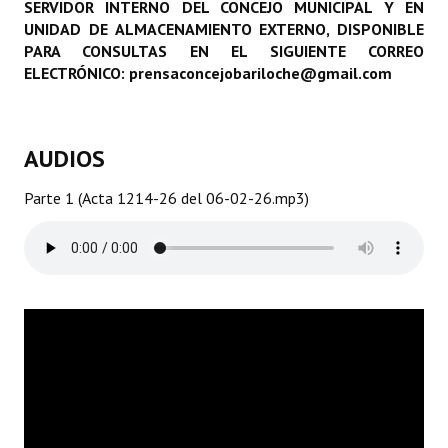
SERVIDOR INTERNO DEL CONCEJO MUNICIPAL Y EN
Programas
UNIDAD DE ALMACENAMIENTO EXTERNO, DISPONIBLE
PARA CONSULTAS EN EL SIGUIENTE CORREO
LEGISLACIÓN
ELECTRÓNICO: prensaconcejobariloche@gmail.com
Constitución Nacional
AUDIOS
Constitución Provincial
Carta Orgánica 2007
Parte 1 (Acta 1214-26 del 06-02-26.mp3)
Reglamento Interno
Digesto
Organigrama
DOCUMENTOS
Informes de Gestión
Proyectos Presentados