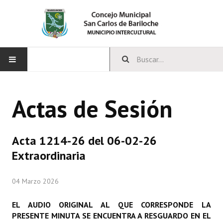
INICIO
Actas de Sesión
CONCEJO
Bloques Políticos
Acta 1214-26 del 06-02-26
Integrantes del Concejo
Extraordinaria
Comisiones Permanentes
04 Marzo 2026
Comisiones Especiales
EL AUDIO ORIGINAL AL QUE CORRESPONDE LA
Concejales Mandato Cumplido
PRESENTE MINUTA SE ENCUENTRA A RESGUARDO EN EL