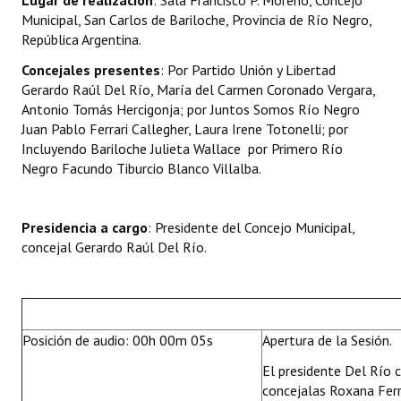
Lugar de realización
: Sala Francisco P. Moreno, Concejo
INSTITUCIONAL
Municipal, San Carlos de Bariloche, Provincia de Río Negro,
República Argentina.
Antiguos Pobladores
Concejales presentes
: Por Partido Unión y Libertad
Gerardo Raúl Del Río, María del Carmen Coronado Vergara,
Noticias Destacadas
Antonio Tomás Hercigonja; por Juntos Somos Río Negro
Registros y Distinciones
Juan Pablo Ferrari Callegher, Laura Irene Totonelli; por
Incluyendo Bariloche Julieta Wallace por Primero Río
Datos Históricos
Negro Facundo Tiburcio Blanco Villalba.
Premio al Mérito - Registro
Presidencia a cargo
: Presidente del Concejo Municipal,
Audiencias Públicas - Registro
concejal Gerardo Raúl Del Río.
Mujeres que Dejaron Huellas - Registro
Periodistas Decanos - Registro
Posición de audio: 00h 00m 05s
Apertura de la Sesión.
Ciudadano Ilustre - Registro
El presidente Del Río 
Banca del Vecino - Registro
concejalas Roxana Fer