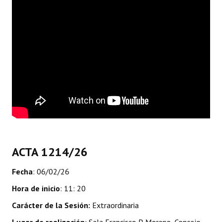
Dictámenes Asesoría Letrada
Actas de Sesión
Informes de Unidad Coordinadora
Ejecución Presupuestaria
Actas de Audiencias Públicas
NORMATIVA
Comunicaciones
ACTA 1214/26
Declaraciones
Fecha
: 06/02/26
Resoluciones
Hora de inicio
: 11: 20
Carácter de la Sesión:
Extraordinaria
Resoluciones de Presidencia