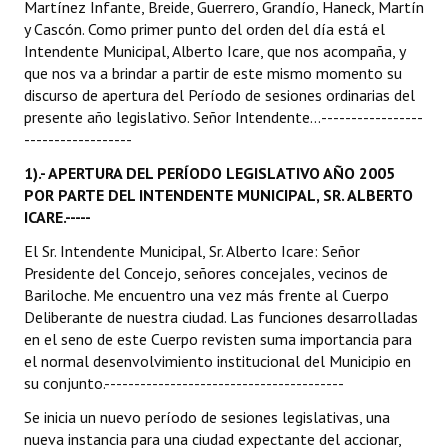
Martínez Infante, Breide, Guerrero, Grandío, Haneck, Martín
y Cascón. Como primer punto del orden del día está el
Dictámenes Asesoría Letrada
Intendente Municipal, Alberto Icare, que nos acompaña, y
que nos va a brindar a partir de este mismo momento su
Actas de Sesión
discurso de apertura del Período de sesiones ordinarias del
presente año legislativo. Señor Intendente...-----------------
Informes de Unidad Coordinadora
------------------
Ejecución Presupuestaria
1).- APERTURA DEL PERÍODO LEGISLATIVO AÑO 2005
POR PARTE DEL INTENDENTE MUNICIPAL, SR. ALBERTO
Actas de Audiencias Públicas
ICARE.-----
NORMATIVA
El Sr. Intendente Municipal, Sr. Alberto Icare: Señor
Presidente del Concejo, señores concejales, vecinos de
Bariloche. Me encuentro una vez más frente al Cuerpo
Comunicaciones
Deliberante de nuestra ciudad. Las funciones desarrolladas
Declaraciones
en el seno de este Cuerpo revisten suma importancia para
el normal desenvolvimiento institucional del Municipio en
Resoluciones
su conjunto.----------------------------------------
Se inicia un nuevo período de sesiones legislativas, una
Resoluciones de Presidencia
nueva instancia para una ciudad expectante del accionar,