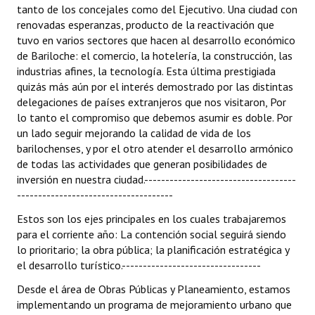
tanto de los concejales como del Ejecutivo. Una ciudad con
INSTITUCIONAL
renovadas esperanzas, producto de la reactivación que
tuvo en varios sectores que hacen al desarrollo económico
Antiguos Pobladores
de Bariloche: el comercio, la hotelería, la construcción, las
industrias afines, la tecnología. Esta última prestigiada
Noticias Destacadas
quizás más aún por el interés demostrado por las distintas
Registros y Distinciones
delegaciones de países extranjeros que nos visitaron, Por
lo tanto el compromiso que debemos asumir es doble. Por
Datos Históricos
un lado seguir mejorando la calidad de vida de los
barilochenses, y por el otro atender el desarrollo armónico
Premio al Mérito - Registro
de todas las actividades que generan posibilidades de
inversión en nuestra ciudad.------------------------------------
Audiencias Públicas - Registro
-------------------------------------
Mujeres que Dejaron Huellas - Registro
Estos son los ejes principales en los cuales trabajaremos
para el corriente año: La contención social seguirá siendo
Periodistas Decanos - Registro
lo prioritario; la obra pública; la planificación estratégica y
el desarrollo turístico.---------------------------------
Ciudadano Ilustre - Registro
Desde el área de Obras Públicas y Planeamiento, estamos
Banca del Vecino - Registro
implementando un programa de mejoramiento urbano que