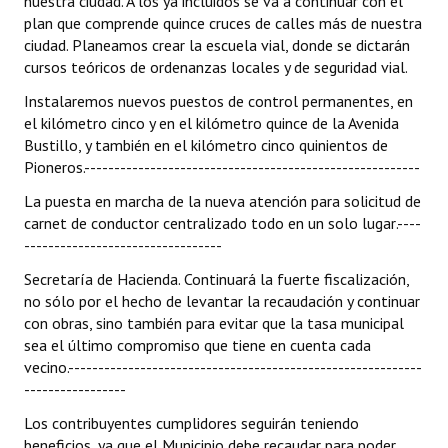
nuestra ciudad. A los ya incluidos se va a continuar con el
plan que comprende quince cruces de calles más de nuestra
ciudad. Planeamos crear la escuela vial, donde se dictarán
cursos teóricos de ordenanzas locales y de seguridad vial.
Instalaremos nuevos puestos de control permanentes, en
el kilómetro cinco y en el kilómetro quince de la Avenida
Bustillo, y también en el kilómetro cinco quinientos de
Pioneros.--------------------------------------------------------
La puesta en marcha de la nueva atención para solicitud de
carnet de conductor centralizado todo en un solo lugar.----
---------------------------------
Secretaría de Hacienda. Continuará la fuerte fiscalización,
no sólo por el hecho de levantar la recaudación y continuar
con obras, sino también para evitar que la tasa municipal
sea el último compromiso que tiene en cuenta cada
vecino.-----------------------------------------------------------
-----------------
Los contribuyentes cumplidores seguirán teniendo
beneficios, ya que el Municipio debe recaudar para poder