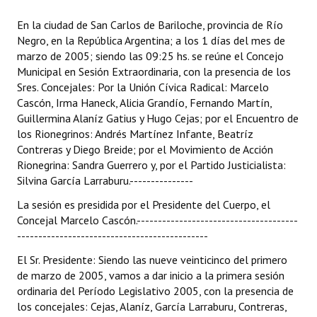
Programas
En la ciudad de San Carlos de Bariloche, provincia de Río
Negro, en la República Argentina; a los 1 días del mes de
LEGISLACIÓN
marzo de 2005; siendo las 09:25 hs. se reúne el Concejo
Municipal en Sesión Extraordinaria, con la presencia de los
Constitución Nacional
Sres. Concejales: Por la Unión Cívica Radical: Marcelo
Cascón, Irma Haneck, Alicia Grandío, Fernando Martín,
Constitución Provincial
Guillermina Alaníz Gatius y Hugo Cejas; por el Encuentro de
los Rionegrinos: Andrés Martínez Infante, Beatríz
Carta Orgánica 2007
Contreras y Diego Breide; por el Movimiento de Acción
Rionegrina: Sandra Guerrero y, por el Partido Justicialista:
Reglamento Interno
Silvina García Larraburu.---------------
Digesto
La sesión es presidida por el Presidente del Cuerpo, el
Concejal Marcelo Cascón.--------------------------------------
Organigrama
---------------------------------------------
DOCUMENTOS
El Sr. Presidente: Siendo las nueve veinticinco del primero
de marzo de 2005, vamos a dar inicio a la primera sesión
Informes de Gestión
ordinaria del Período Legislativo 2005, con la presencia de
los concejales: Cejas, Alaníz, García Larraburu, Contreras,
Proyectos Presentados