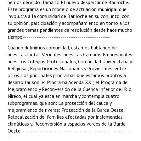
hemos decidido llamarlo El nuevo despertar de Bariloche.
Huéspedes de Honor - Registro
Este programa es un modelo de actuación municipal que
involucra a la comunidad de Bariloche en su conjunto, con
Antiguos Pobladores - Registro
su opinión, participación y acompañamiento en torno a los
grandes temas pendientes de resolución desde hace mucho
Reconocimientos - Registro
tiempo.----------------------------------------------
Bariloche, Municipio intercultural
Cuando definimos comunidad, estamos hablando de
nuestras Juntas Vecinales, nuestras Cámaras Empresariales,
Entrega de distinciones
nuestros Colegios Profesionales, Comunidad Universitaria y
Religiosa , Reparticiones Nacionales y Provinciales, entre
REFORMA DE LA CARTA ORGÁNICA
otros. Los principales programas que estamos prontos a
desarrollar son, el Programa Agenda XXI; el Programa de
Mejoramiento y Reconversión de la Cuenca Inferior del Río
Ñireco, el cual ya está en marcha y contempla cuatro
subprogramas, que son: La protección del cauce y
mejoramiento de riveras; Protección de la Barda Oeste;
Relocalización de familias afectadas por inclemencias
climáticas y, Reconversión a espacios verdes de la Barda
Oeste.-----------------------------------------------------------
--