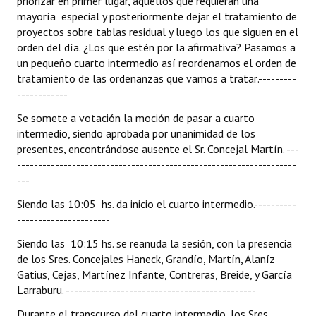
priorizar en primer lugar, aquellos que requieran una
mayoría especial y posteriormente dejar el tratamiento de
proyectos sobre tablas residual y luego los que siguen en el
orden del día. ¿Los que estén por la afirmativa? Pasamos a
un pequeño cuarto intermedio así reordenamos el orden de
tratamiento de las ordenanzas que vamos a tratar.---------
------------
Se somete a votación la moción de pasar a cuarto
intermedio, siendo aprobada por unanimidad de los
presentes, encontrándose ausente el Sr. Concejal Martín. ---
------------------------------------------------------------------
---
Siendo las 10:05 hs. da inicio el cuarto intermedio.----------
----------------------
Siendo las 10:15 hs. se reanuda la sesión, con la presencia
de los Sres. Concejales Haneck, Grandío, Martín, Alaníz
Gatius, Cejas, Martínez Infante, Contreras, Breide, y García
Larraburu. ---------------------------------------------
Durante el transcurso del cuarto intermedio, los Sres.