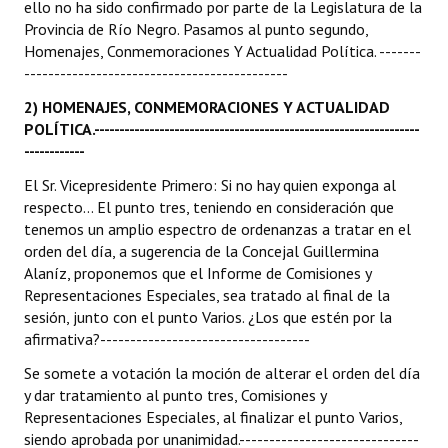
ello no ha sido confirmado por parte de la Legislatura de la
Huéspedes de Honor - Registro
Provincia de Río Negro. Pasamos al punto segundo,
Homenajes, Conmemoraciones Y Actualidad Política. -------
Antiguos Pobladores - Registro
--------------------------------------------
Reconocimientos - Registro
2) HOMENAJES, CONMEMORACIONES Y ACTUALIDAD
POLÍTICA.-----------------------------------------------------------------
Bariloche, Municipio intercultural
------------
Entrega de distinciones
El Sr. Vicepresidente Primero: Si no hay quien exponga al
respecto... El punto tres, teniendo en consideración que
REFORMA DE LA CARTA ORGÁNICA
tenemos un amplio espectro de ordenanzas a tratar en el
orden del día, a sugerencia de la Concejal Guillermina
Alaníz, proponemos que el Informe de Comisiones y
Representaciones Especiales, sea tratado al final de la
sesión, junto con el punto Varios. ¿Los que estén por la
afirmativa?-----------------------------------
Se somete a votación la moción de alterar el orden del día
y dar tratamiento al punto tres, Comisiones y
Representaciones Especiales, al finalizar el punto Varios,
siendo aprobada por unanimidad.------------------------------