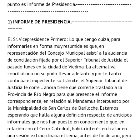
punto es Informe de Presidencia.------------------------------
INSTITUCIONAL
-------------------------------------------
Antiguos Pobladores
1) INFORME DE PRESIDENCIA.---------------------------------------
---------
Noticias Destacadas
El Sr. Vicepresidente Primero: Lo que tengo quizá, para
Registros y Distinciones
informarles en forma muy resumida es que, en
representación del Concejo Municipal asistí a la audiencia
Datos Históricos
de conciliación fijada por el Superior Tribunal de Justicia el
pasado lunes en la ciudad de Viedma. La alternativa
Premio al Mérito - Registro
conciliatoria no se pudo llevar adelante y por lo tanto
continúa el expediente su trámite, el Superior Tribunal de
Audiencias Públicas - Registro
Justicia le corre... ahora tiene que correrle traslado a la
Provincia de Río Negro para que presente el informe
Mujeres que Dejaron Huellas - Registro
correspondiente, en relación al Mandamus interpuesto por
la Municipalidad de San Carlos de Bariloche. Estamos
Periodistas Decanos - Registro
esperando que halla alguna definición respecto de anticipos
Ciudadano Ilustre - Registro
informales que nos han puesto en conocimiento que, en
relación con el Cerro Catedral, habría interés en tratar en
Banca del Vecino - Registro
una sesión extraordinaria el tema, antes de fin de año, pero