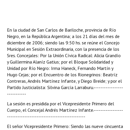
Programas
LEGISLACIÓN
En la ciudad de San Carlos de Bariloche, provincia de Río
Constitución Nacional
Negro, en la República Argentina; a los 21 días del mes de
diciembre de 2006; siendo las 9:50 hs. se reúne el Concejo
Constitución Provincial
Municipal en Sesión Extraordinaria, con la presencia de los
Sres. Concejales: Por la Unión Cívica Radical: Alicia Grandío
Carta Orgánica 2007
y Guillermina Alaníz Gatius; por el Bloque Solidaridad y
Unidad por Río Negro: Irma Haneck, Fernando Martín y
Reglamento Interno
Hugo Cejas; por el Encuentro de los Rionegrinos: Beatríz
Digesto
Contreras, Andrés Martínez Infante, y Diego Breide; y por el
Partido Justicialista: Silvina García Larraburu.-----------------
Organigrama
-----------
La sesión es presidida por el Vicepresidente Primero del
DOCUMENTOS
Cuerpo, el Concejal Andrés Martínez Infante.-----------------
---------------------------------------------
Informes de Gestión
El señor Vicepresidente Primero: Siendo las nueve cincuenta
Proyectos Presentados