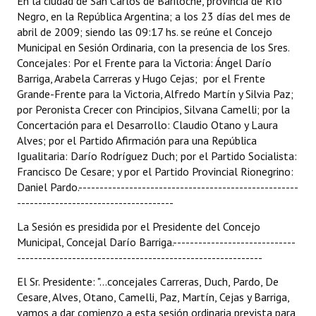
En la ciudad de San Carlos de Bariloche, provincia de Río
Programas
Negro, en la República Argentina; a los 23 días del mes de
abril de 2009; siendo las 09:17 hs. se reúne el Concejo
LEGISLACIÓN
Municipal en Sesión Ordinaria, con la presencia de los Sres.
Concejales: Por el Frente para la Victoria: Ángel Darío
Barriga, Arabela Carreras y Hugo Cejas; por el Frente
Constitución Nacional
Grande-Frente para la Victoria, Alfredo Martín y Silvia Paz;
Constitución Provincial
por Peronista Crecer con Principios, Silvana Camelli; por la
Concertación para el Desarrollo: Claudio Otano y Laura
Carta Orgánica 2007
Alves; por el Partido Afirmación para una República
Igualitaria: Darío Rodríguez Duch; por el Partido Socialista:
Reglamento Interno
Francisco De Cesare; y por el Partido Provincial Rionegrino:
Daniel Pardo.----------------------------------------------------
Digesto
-------------------------------------
Organigrama
La Sesión es presidida por el Presidente del Concejo
Municipal, Concejal Darío Barriga.-----------------------------
DOCUMENTOS
----------------------------------------------------------
El Sr. Presidente: "...concejales Carreras, Duch, Pardo, De
Informes de Gestión
Cesare, Alves, Otano, Camelli, Paz, Martín, Cejas y Barriga,
vamos a dar comienzo a esta sesión ordinaria prevista para
Proyectos Presentados