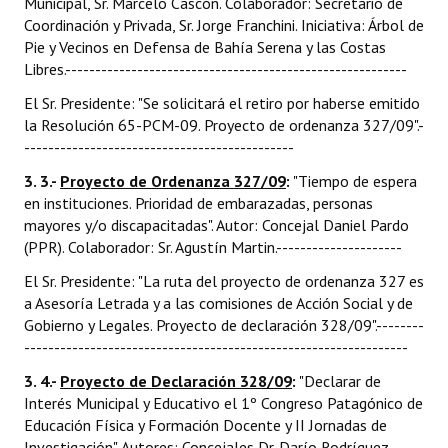
Municipal, Sr. Marcelo Cascón. Colaborador: Secretario de
Coordinación y Privada, Sr. Jorge Franchini. Iniciativa: Árbol de
Pie y Vecinos en Defensa de Bahía Serena y las Costas
Libres.---------------------------------------------------------
El Sr. Presidente: "Se solicitará el retiro por haberse emitido
la Resolución 65-PCM-09. Proyecto de ordenanza 327/09".-
---------------------------------------------
3. 3.-
Proyecto de Ordenanza 327/09
:
"Tiempo de espera
en instituciones. Prioridad de embarazadas, personas
mayores y/o discapacitadas". Autor: Concejal Daniel Pardo
(PPR). Colaborador: Sr. Agustín Martin.---------------------
El Sr. Presidente: "La ruta del proyecto de ordenanza 327 es
a Asesoría Letrada y a las comisiones de Acción Social y de
Gobierno y Legales. Proyecto de declaración 328/09".--------
----------------------------------------------------------------
3. 4.-
Proyecto de Declaración 328/09
:
"Declarar de
Interés Municipal y Educativo el 1º Congreso Patagónico de
Educación Física y Formación Docente y II Jornadas de
Investigación". Autores: Concejales Dr. Darío Rodríguez