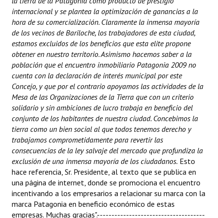
la tierra de la Patagonia como producto de prestigio
INSTITUCIONAL
internacional y se plantea la optimización de ganancias a la
hora de su comercialización. Claramente la inmensa mayoría
Antiguos Pobladores
de los vecinos de Bariloche, los trabajadores de esta ciudad,
estamos excluidos de los beneficios que esta elite propone
Noticias Destacadas
obtener en nuestro territorio. Asimismo hacemos saber a la
población que el encuentro inmobiliario Patagonia 2009 no
Registros y Distinciones
cuenta con la declaración de interés municipal por este
Concejo, y que por el contrario apoyamos las actividades de la
Datos Históricos
Mesa de las Organizaciones de la Tierra que con un criterio
solidario y sin ambiciones de lucro trabaja en beneficio del
Premio al Mérito - Registro
conjunto de los habitantes de nuestra ciudad. Concebimos la
Audiencias Públicas - Registro
tierra como un bien social al que todos tenemos derecho y
trabajamos comprometidamente para revertir las
Mujeres que Dejaron Huellas - Registro
consecuencias de la ley salvaje del mercado que profundiza la
exclusión de una inmensa mayoría de los ciudadanos.
Esto
Periodistas Decanos - Registro
hace referencia, Sr. Presidente, al texto que se publica en
una página de internet, donde se promociona el encuentro
Ciudadano Ilustre - Registro
incentivando a los empresarios a relacionar su marca con la
marca Patagonia en beneficio económico de estas
Banca del Vecino - Registro
empresas. Muchas gracias".-------------------------------------