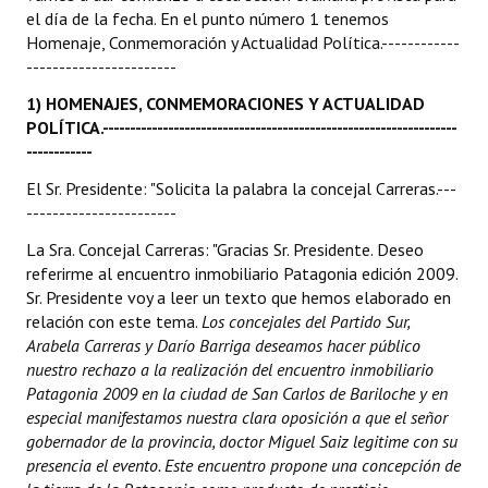
el día de la fecha. En el punto número 1 tenemos
Homenaje, Conmemoración y Actualidad Política.------------
Dictámenes Asesoría Letrada
-----------------------
Actas de Sesión
1) HOMENAJES, CONMEMORACIONES Y ACTUALIDAD
POLÍTICA.-----------------------------------------------------------------
Informes de Unidad Coordinadora
------------
Ejecución Presupuestaria
El Sr. Presidente: "Solicita la palabra la concejal Carreras.---
-----------------------
Actas de Audiencias Públicas
La Sra. Concejal Carreras: "Gracias Sr. Presidente. Deseo
NORMATIVA
referirme al encuentro inmobiliario Patagonia edición 2009.
Sr. Presidente voy a leer un texto que hemos elaborado en
relación con este tema.
Comunicaciones
Los concejales del Partido Sur,
Arabela Carreras y Darío Barriga deseamos hacer público
Declaraciones
nuestro rechazo a la realización del encuentro inmobiliario
Patagonia 2009 en la ciudad de San Carlos de Bariloche y en
Resoluciones
especial manifestamos nuestra clara oposición a que el señor
gobernador de la provincia, doctor Miguel Saiz legitime con su
Resoluciones de Presidencia
presencia el evento. Este encuentro propone una concepción de