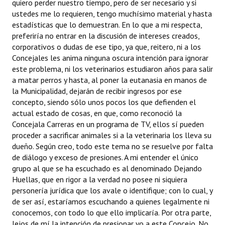
quiero perder nuestro tiempo, pero de ser necesario y si
Huéspedes de Honor - Registro
ustedes me lo requieren, tengo muchísimo material y hasta
estadísticas que lo demuestran. En lo que a mi respecta,
Antiguos Pobladores - Registro
preferiría no entrar en la discusión de intereses creados,
corporativos o dudas de ese tipo, ya que, reitero, ni a los
Reconocimientos - Registro
Concejales les anima ninguna oscura intención para ignorar
este problema, ni los veterinarios estudiaron años para salir
Bariloche, Municipio intercultural
a matar perros y hasta, al poner la eutanasia en manos de
la Municipalidad, dejarán de recibir ingresos por ese
Entrega de distinciones
concepto, siendo sólo unos pocos los que defienden el
actual estado de cosas, en que, como reconoció la
REFORMA DE LA CARTA ORGÁNICA
Concejala Carreras en un programa de TV, ellos sí pueden
proceder a sacrificar animales si a la veterinaria los lleva su
dueño. Según creo, todo este tema no se resuelve por falta
de diálogo y exceso de presiones. A mi entender el único
grupo al que se ha escuchado es al denominado Dejando
Huellas, que en rigor a la verdad no posee ni siquiera
personería jurídica que los avale o identifique; con lo cual, y
de ser así, estaríamos escuchando a quienes legalmente ni
conocemos, con todo lo que ello implicaría. Por otra parte,
lejos de mí la intención de presionar yo a este Concejo. No