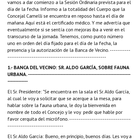
vamos a dar comienzo a la Sesión Ordinaria prevista para el
día de la fecha. Informo a la totalidad del Cuerpo que la
Dictámenes Asesoría Letrada
Concejal Camelli se encuentra en reposo hasta el día de
mañana. Aquí está el certificado médico. Y me advertía que
Actas de Sesión
eventualmente si se sentía con mejoras iba a venir en el
transcurso de la jornada. Tenemos, como punto número
Informes de Unidad Coordinadora
uno en orden del día fijado para el día de la fecha, la
presencia y la autorización de la Banca de Vecino. -----------
Ejecución Presupuestaria
-----------------------------------------------------
Actas de Audiencias Públicas
1.- BANCA DEL VECINO: SR. ALDO GARCÍA, SOBRE FAUNA
URBANA. ------------------------------------------------------------------
NORMATIVA
-------------
El Sr. Presidente: "Se encuentra en la sala el Sr. Aldo García,
Comunicaciones
al cual le voy a solicitar que se acerque a la mesa, para
Declaraciones
hablar sobre la fauna urbana, le doy la bienvenida en
nombre de todo el Concejo y le voy pedir que hable por
Resoluciones
favor cerquita del micrófono. ---------------------------------
------------------------------
Resoluciones de Presidencia
El Sr. Aldo García: Bueno, en principio, buenos días. Les voy a