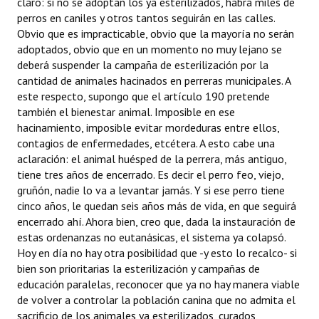
claro: si no se adoptan los ya esterilizados, habrá miles de
perros en caniles y otros tantos seguirán en las calles.
Obvio que es impracticable, obvio que la mayoría no serán
adoptados, obvio que en un momento no muy lejano se
deberá suspender la campaña de esterilización por la
cantidad de animales hacinados en perreras municipales. A
este respecto, supongo que el artículo 190 pretende
también el bienestar animal. Imposible en ese
hacinamiento, imposible evitar mordeduras entre ellos,
contagios de enfermedades, etcétera. A esto cabe una
aclaración: el animal huésped de la perrera, más antiguo,
tiene tres años de encerrado. Es decir el perro feo, viejo,
gruñón, nadie lo va a levantar jamás. Y si ese perro tiene
cinco años, le quedan seis años más de vida, en que seguirá
encerrado ahí. Ahora bien, creo que, dada la instauración de
estas ordenanzas no eutanásicas, el sistema ya colapsó.
Hoy en día no hay otra posibilidad que -y esto lo recalco- si
bien son prioritarias la esterilización y campañas de
educación paralelas, reconocer que ya no hay manera viable
de volver a controlar la población canina que no admita el
sacrificio de los animales ya esterilizados, curados,