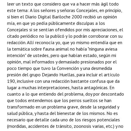
leer un texto que considero que va a hacer más ágil todo
INSTITUCIONAL
este tema: A los señores y señoras Concejales, en principio,
si bien el Diario Digital Bariloche 2000 recibió un opinión
Antiguos Pobladores
mía, en que yo pedía públicamente disculpas a los
Concejales si se sentían ofendidos por mis apreciaciones, el
Noticias Destacadas
citado periódico no la publicó y lo podrán corroborar con su
Registros y Distinciones
redacción. Allí reconocía yo, que yo mismo entendía que en
la temática sobre fauna animal no había "ninguna aviesa
Datos Históricos
intención" de ustedes, pero que habían estado, según mi
opinión, mal informados y demasiado presionados por el
Premio al Mérito - Registro
poco tiempo que tuvo la Convención y una desmedida
presión del grupo Dejando Huellas, para incluir el artículo
Audiencias Públicas - Registro
190, inclusive con una redacción bastante confusa que da
lugar a muchas interpretaciones, hasta antagónicas. En
Mujeres que Dejaron Huellas - Registro
cuanto a lo que entiendo del problema, doy por descontado
que todos entendemos que los perros sueltos se han
Periodistas Decanos - Registro
transformado en un problema grave, desde la seguridad y
salud pública, y hasta del bienestar de los mismos. No es
Ciudadano Ilustre - Registro
necesario que detalle cada uno de los riesgos potenciales
Banca del Vecino - Registro
(mordidas, accidentes de tránsito, zoonosis varias, etc.) y no