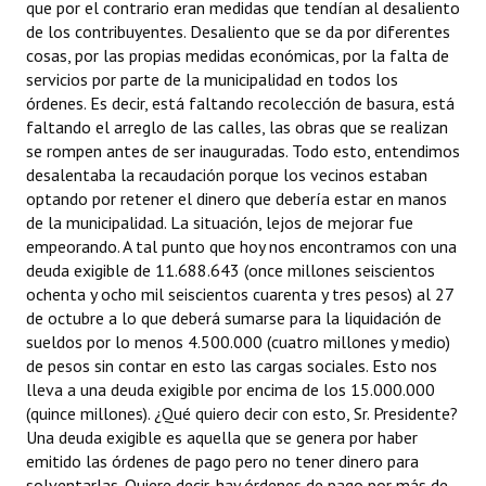
que por el contrario eran medidas que tendían al desaliento
de los contribuyentes. Desaliento que se da por diferentes
cosas, por las propias medidas económicas, por la falta de
servicios por parte de la municipalidad en todos los
órdenes. Es decir, está faltando recolección de basura, está
faltando el arreglo de las calles, las obras que se realizan
se rompen antes de ser inauguradas. Todo esto, entendimos
desalentaba la recaudación porque los vecinos estaban
optando por retener el dinero que debería estar en manos
de la municipalidad. La situación, lejos de mejorar fue
empeorando. A tal punto que hoy nos encontramos con una
deuda exigible de 11.688.643 (once millones seiscientos
ochenta y ocho mil seiscientos cuarenta y tres pesos) al 27
de octubre a lo que deberá sumarse para la liquidación de
sueldos por lo menos 4.500.000 (cuatro millones y medio)
de pesos sin contar en esto las cargas sociales. Esto nos
lleva a una deuda exigible por encima de los 15.000.000
(quince millones). ¿Qué quiero decir con esto, Sr. Presidente?
Una deuda exigible es aquella que se genera por haber
emitido las órdenes de pago pero no tener dinero para
solventarlas. Quiere decir, hay órdenes de pago por más de