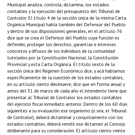
Municipal analiza, controla, dictamina, los estados
Huéspedes de Honor - Registro
contables y la ejecución del presupuesto del Tribunal de
Contralor. El título 4 de la sección única de la misma Carta
Antiguos Pobladores - Registro
Orgánica Municipal habla también del Defensor del Pueblo
y dentro de sus disposiciones generales, en el artículo 76
Reconocimientos - Registro
dice que se crea el Defensor del Pueblo cuya función es
Bariloche, Municipio intercultural
defender, proteger los derechos, garantías e intereses
concretos y difusos de los individuos de la comunidad
Entrega de distinciones
tutelados por la Constitución Nacional, la Constitución
Provincial y esta Carta Orgánica. El título sexto de la
REFORMA DE LA CARTA ORGÁNICA
sección única del Régimen Económico dice, y acá hablamos
específicamente de la cuestión de los estados contables,
en su artículo ciento diecinueve, dice que en forma anual y
antes del 31 de marzo de cada año el intendente tiene que
presentar al Tribunal de Contralor los estados contables
del ejercicio fiscal inmediato anterior. Dentro de los 60 días
siguientes a su evaluación ese organismo (o sea, el Tribunal
de Contralor), deberá dictaminar y conjuntamente con los
estados contables, deberá remitir ese dictamen al Concejo
deliberante para su consideración. El artículo ciento veinte