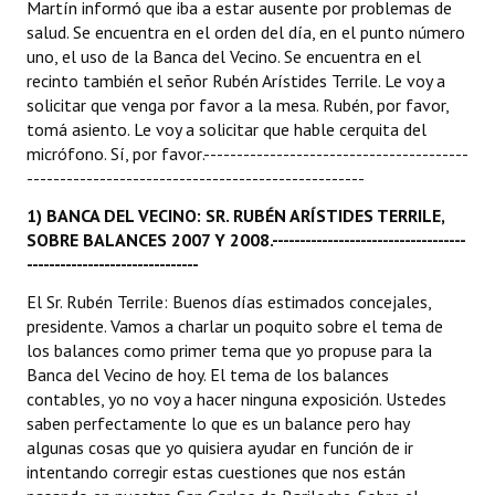
Martín informó que iba a estar ausente por problemas de
salud. Se encuentra en el orden del día, en el punto número
Dictámenes Asesoría Letrada
uno, el uso de la Banca del Vecino. Se encuentra en el
recinto también el señor Rubén Arístides Terrile. Le voy a
Actas de Sesión
solicitar que venga por favor a la mesa. Rubén, por favor,
tomá asiento. Le voy a solicitar que hable cerquita del
Informes de Unidad Coordinadora
micrófono. Sí, por favor.----------------------------------------
---------------------------------------------------
Ejecución Presupuestaria
1) BANCA DEL VECINO:
SR. RUBÉN ARÍSTIDES TERRILE,
Actas de Audiencias Públicas
SOBRE BALANCES 2007 Y 2008.
-----------------------------------
-------------------------------
NORMATIVA
El Sr. Rubén Terrile: Buenos días estimados concejales,
presidente. Vamos a charlar un poquito sobre el tema de
Comunicaciones
los balances como primer tema que yo propuse para la
Declaraciones
Banca del Vecino de hoy. El tema de los balances
contables, yo no voy a hacer ninguna exposición. Ustedes
Resoluciones
saben perfectamente lo que es un balance pero hay
algunas cosas que yo quisiera ayudar en función de ir
Resoluciones de Presidencia
intentando corregir estas cuestiones que nos están