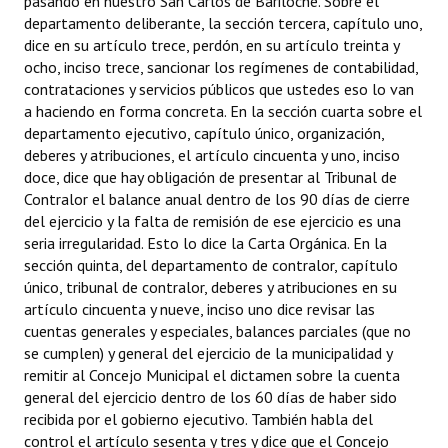
pasando en nuestro San Carlos de Bariloche. Sobre el
INSTITUCIONAL
departamento deliberante, la sección tercera, capítulo uno,
dice en su artículo trece, perdón, en su artículo treinta y
Antiguos Pobladores
ocho, inciso trece, sancionar los regímenes de contabilidad,
contrataciones y servicios públicos que ustedes eso lo van
Noticias Destacadas
a haciendo en forma concreta. En la sección cuarta sobre el
departamento ejecutivo, capítulo único, organización,
Registros y Distinciones
deberes y atribuciones, el artículo cincuenta y uno, inciso
doce, dice que hay obligación de presentar al Tribunal de
Datos Históricos
Contralor el balance anual dentro de los 90 días de cierre
del ejercicio y la falta de remisión de ese ejercicio es una
Premio al Mérito - Registro
seria irregularidad. Esto lo dice la Carta Orgánica. En la
Audiencias Públicas - Registro
sección quinta, del departamento de contralor, capítulo
único, tribunal de contralor, deberes y atribuciones en su
Mujeres que Dejaron Huellas - Registro
artículo cincuenta y nueve, inciso uno dice revisar las
cuentas generales y especiales, balances parciales (que no
Periodistas Decanos - Registro
se cumplen) y general del ejercicio de la municipalidad y
remitir al Concejo Municipal el dictamen sobre la cuenta
Ciudadano Ilustre - Registro
general del ejercicio dentro de los 60 días de haber sido
recibida por el gobierno ejecutivo. También habla del
Banca del Vecino - Registro
control el artículo sesenta y tres y dice que el Concejo