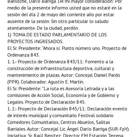
Bariloche, Darío Barriga. De mi mayor consideración: Por
medio de la presente informo usted que no estaré en la
Dictámenes Asesoría Letrada
sesión del día 2 de mayo del corriente año por estar
ausente de la sesión. Sin otro particular lo saludo
Actas de Sesión
atentamente. De la ciudad, perdón.
1) TOMA DE ESTADO PARLAMENTARIO DE LOS
Informes de Unidad Coordinadora
PROYECTOS INGRESADOS.
El Sr. Presidente: "Ahora sí. Punto número uno. Proyecto de
Ejecución Presupuestaria
Ordenanza 843.
1. 1.- Proyecto de Ordenanza 843/11: Fomento a la
Actas de Audiencias Públicas
construcción de infraestructura deportiva, cultural y
mantenimiento de plazas. Autor: Concejal Daniel Pardo
NORMATIVA
(PPR). Colaborador: Agustín E. Martin.
El Sr. Presidente: "La ruta es Asesoría Letrada y a las
Comunicaciones
comisiones de Acción Social, Economía y de Gobierno y
Legales. Proyecto de Declaración 845.
Declaraciones
1. 2.- Proyecto de Declaración 845/11: Declaración evento
de interés municipal y comunitario Festival solidario
Resoluciones
Comedores Comunitarios, Centros Abuelos, Salitas
Resoluciones de Presidencia
Barriales. Autor: Concejal Lic. Ángel Darío Barriga (SUR-FpV).
Iniciativa: Sr. Raúl Benítez, Director FM Estación Terrena.