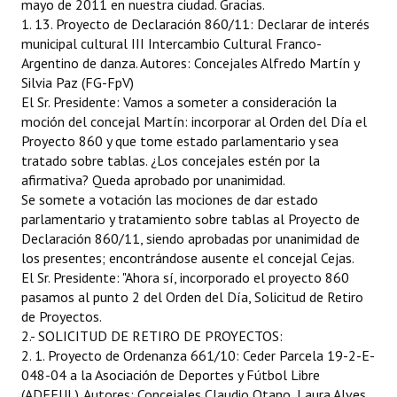
mayo de 2011 en nuestra ciudad. Gracias.
1. 13. Proyecto de Declaración 860/11: Declarar de interés
municipal cultural III Intercambio Cultural Franco-
Argentino de danza. Autores: Concejales Alfredo Martín y
Silvia Paz (FG-FpV)
El Sr. Presidente: Vamos a someter a consideración la
moción del concejal Martín: incorporar al Orden del Día el
Proyecto 860 y que tome estado parlamentario y sea
tratado sobre tablas. ¿Los concejales estén por la
afirmativa? Queda aprobado por unanimidad.
Se somete a votación las mociones de dar estado
parlamentario y tratamiento sobre tablas al Proyecto de
Declaración 860/11, siendo aprobadas por unanimidad de
los presentes; encontrándose ausente el concejal Cejas.
El Sr. Presidente: "Ahora sí, incorporado el proyecto 860
pasamos al punto 2 del Orden del Día, Solicitud de Retiro
de Proyectos.
2.- SOLICITUD DE RETIRO DE PROYECTOS:
2. 1. Proyecto de Ordenanza 661/10: Ceder Parcela 19-2-E-
048-04 a la Asociación de Deportes y Fútbol Libre
(ADEFUL). Autores: Concejales Claudio Otano, Laura Alves