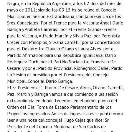
Negro, en la República Argentina; a los 02 días del mes de
Programas
mayo de 2011; siendo las 09:15 hs. se reúne el Concejo
Municipal en Sesión Extraordinaria, con la presencia de los
LEGISLACIÓN
Sres. Concejales: Por el Frente para la Victoria: Ángel Darío
Barriga y Arabela Carreras; por el Frente Grande-Frente
Constitución Nacional
para la Victoria, Alfredo Martín y Silvia Paz; por Peronista
Crecer con Principios, Silvana Camelli; por la Concertación
Constitución Provincial
para el Desarrollo: Claudio Otano y Laura Alves; por el
Partido Afirmación para una República Igualitaria: Darío
Carta Orgánica 2007
Rodríguez Duch; por el Partido Socialista: Francisco De
Cesare; y por el Partido Provincial Rionegrino: Daniel Pardo.
Reglamento Interno
La Sesión es presidida por el Presidente del Concejo
Municipal, Concejal Darío Barriga.
Digesto
El Sr. Presidente: "...Pardo, De Cesare, Alves, Otano, Camelli,
Organigrama
Paz, Martín y Barriga vamos a dar comienzo a las sesión
extraordinaria en donde tenemos en el primer punto del
DOCUMENTOS
Orden del Día, Toma de Estado Parlamentario de los
Proyectos Ingresados. Antes de ingresar a este punto voy a
leer a una nota del concejal Hugo Cejas que dice: Sr.
Informes de Gestión
Presidente del Concejo Municipal de San Carlos de
Proyectos Presentados