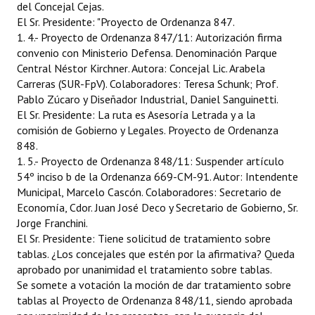
del Concejal Cejas.
Huéspedes de Honor - Registro
El Sr. Presidente: "Proyecto de Ordenanza 847.
1. 4.- Proyecto de Ordenanza 847/11: Autorización firma
Antiguos Pobladores - Registro
convenio con Ministerio Defensa. Denominación Parque
Central Néstor Kirchner. Autora: Concejal Lic. Arabela
Reconocimientos - Registro
Carreras (SUR-FpV). Colaboradores: Teresa Schunk; Prof.
Pablo Zúcaro y Diseñador Industrial, Daniel Sanguinetti.
Bariloche, Municipio intercultural
El Sr. Presidente: La ruta es Asesoría Letrada y a la
Entrega de distinciones
comisión de Gobierno y Legales. Proyecto de Ordenanza
848.
REFORMA DE LA CARTA ORGÁNICA
1. 5.- Proyecto de Ordenanza 848/11: Suspender artículo
54º inciso b de la Ordenanza 669-CM-91. Autor: Intendente
Municipal, Marcelo Cascón. Colaboradores: Secretario de
Economía, Cdor. Juan José Deco y Secretario de Gobierno, Sr.
Jorge Franchini.
El Sr. Presidente: Tiene solicitud de tratamiento sobre
tablas. ¿Los concejales que estén por la afirmativa? Queda
aprobado por unanimidad el tratamiento sobre tablas.
Se somete a votación la moción de dar tratamiento sobre
tablas al Proyecto de Ordenanza 848/11, siendo aprobada