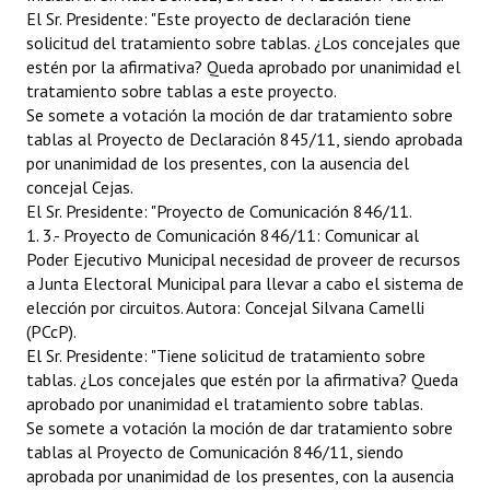
INSTITUCIONAL
El Sr. Presidente: "Este proyecto de declaración tiene
solicitud del tratamiento sobre tablas. ¿Los concejales que
Antiguos Pobladores
estén por la afirmativa? Queda aprobado por unanimidad el
tratamiento sobre tablas a este proyecto.
Noticias Destacadas
Se somete a votación la moción de dar tratamiento sobre
tablas al Proyecto de Declaración 845/11, siendo aprobada
Registros y Distinciones
por unanimidad de los presentes, con la ausencia del
concejal Cejas.
Datos Históricos
El Sr. Presidente: "Proyecto de Comunicación 846/11.
1. 3.- Proyecto de Comunicación 846/11: Comunicar al
Premio al Mérito - Registro
Poder Ejecutivo Municipal necesidad de proveer de recursos
a Junta Electoral Municipal para llevar a cabo el sistema de
Audiencias Públicas - Registro
elección por circuitos. Autora: Concejal Silvana Camelli
(PCcP).
Mujeres que Dejaron Huellas - Registro
El Sr. Presidente: "Tiene solicitud de tratamiento sobre
Periodistas Decanos - Registro
tablas. ¿Los concejales que estén por la afirmativa? Queda
aprobado por unanimidad el tratamiento sobre tablas.
Ciudadano Ilustre - Registro
Se somete a votación la moción de dar tratamiento sobre
tablas al Proyecto de Comunicación 846/11, siendo
Banca del Vecino - Registro
aprobada por unanimidad de los presentes, con la ausencia