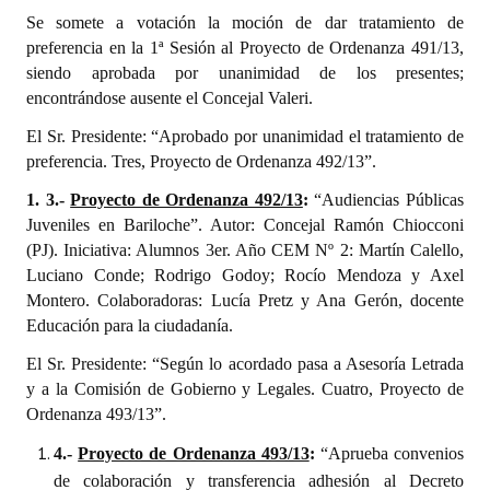
Huéspedes de Honor - Registro
Se somete a votación la moción de dar tratamiento de
preferencia en la 1ª Sesión al Proyecto de Ordenanza 491/13,
Antiguos Pobladores - Registro
siendo aprobada por unanimidad de los presentes;
encontrándose ausente el Concejal Valeri.
Reconocimientos - Registro
El Sr. Presidente: “Aprobado por unanimidad el tratamiento de
Bariloche, Municipio intercultural
preferencia. Tres, Proyecto de Ordenanza 492/13”.
1. 3.-
Entrega de distinciones
Proyecto de Ordenanza 492/13
:
“Audiencias Públicas
Juveniles en Bariloche”. Autor: Concejal Ramón Chiocconi
REFORMA DE LA CARTA ORGÁNICA
(PJ). Iniciativa: Alumnos 3er. Año CEM Nº 2: Martín Calello,
Luciano Conde; Rodrigo Godoy; Rocío Mendoza y Axel
Montero. Colaboradoras: Lucía Pretz y Ana Gerón, docente
Educación para la ciudadanía.
El Sr. Presidente: “Según lo acordado pasa a Asesoría Letrada
y a la Comisión de Gobierno y Legales. Cuatro, Proyecto de
Ordenanza 493/13”.
4.-
Proyecto de Ordenanza 493/13
:
“Aprueba convenios
de colaboración y transferencia adhesión al Decreto