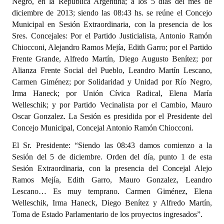
Negro, en la República Argentina; a los 5 días del mes de
Programas
diciembre de 2013; siendo las 08:43 hs. se reúne el Concejo
Municipal en Sesión Extraordinaria, con la presencia de los
LEGISLACIÓN
Sres. Concejales: Por el Partido Justicialista, Antonio Ramón
Chiocconi, Alejandro Ramos Mejía, Edith Garro; por el Partido
Constitución Nacional
Frente Grande, Alfredo Martín, Diego Augusto Benítez; por
Alianza Frente Social del Pueblo, Leandro Martín Lescano,
Constitución Provincial
Carmen Giménez; por Solidaridad y Unidad por Río Negro,
Irma Haneck; por Unión Cívica Radical, Elena María
Carta Orgánica 2007
Welleschik; y por Partido Vecinalista por el Cambio, Mauro
Oscar Gonzalez. La Sesión es presidida por el Presidente del
Reglamento Interno
Concejo Municipal, Concejal Antonio Ramón Chiocconi.
Digesto
El Sr. Presidente: “Siendo las 08:43 damos comienzo a la
Sesión del 5 de diciembre. Orden del día, punto 1 de esta
Organigrama
Sesión Extraordinaria, con la presencia del Concejal Alejo
Ramos Mejía, Edith Garro, Mauro Gonzalez, Leandro
DOCUMENTOS
Lescano… Es muy temprano. Carmen Giménez, Elena
Welleschik, Irma Haneck, Diego Benítez y Alfredo Martín,
Informes de Gestión
Toma de Estado Parlamentario de los proyectos ingresados”.
Proyectos Presentados