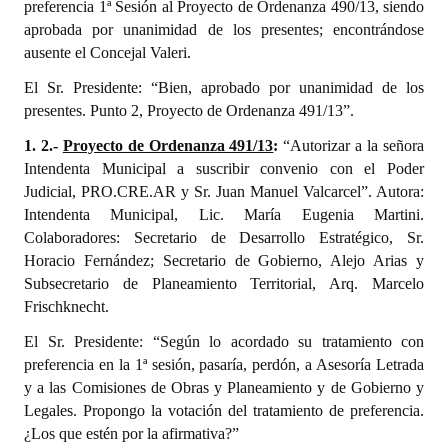
preferencia 1ª Sesión al Proyecto de Ordenanza 490/13, siendo
INSTITUCIONAL
aprobada por unanimidad de los presentes; encontrándose
ausente el Concejal Valeri.
Antiguos Pobladores
El Sr. Presidente: “Bien, aprobado por unanimidad de los
Noticias Destacadas
presentes. Punto 2, Proyecto de Ordenanza 491/13”.
Registros y Distinciones
1. 2.-
Proyecto de Ordenanza 491/13
:
“Autorizar a la señora
Intendenta Municipal a suscribir convenio con el Poder
Datos Históricos
Judicial, PRO.CRE.AR y Sr. Juan Manuel Valcarcel”. Autora:
Intendenta Municipal, Lic. María Eugenia Martini.
Premio al Mérito - Registro
Colaboradores: Secretario de Desarrollo Estratégico, Sr.
Horacio Fernández; Secretario de Gobierno, Alejo Arias y
Audiencias Públicas - Registro
Subsecretario de Planeamiento Territorial, Arq. Marcelo
Mujeres que Dejaron Huellas - Registro
Frischknecht.
El Sr. Presidente: “Según lo acordado su tratamiento con
Periodistas Decanos - Registro
preferencia en la 1ª sesión, pasaría, perdón, a Asesoría Letrada
Ciudadano Ilustre - Registro
y a las Comisiones de Obras y Planeamiento y de Gobierno y
Legales. Propongo la votación del tratamiento de preferencia.
Banca del Vecino - Registro
¿Los que estén por la afirmativa?”