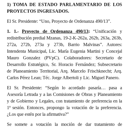
1) TOMA DE ESTADO PARLAMENTARIO DE LOS
PROYECTOS INGRESADOS.
Dictámenes Asesoría Letrada
El Sr. Presidente: “Uno, Proyecto de Ordenanza 490/13”.
Actas de Sesión
1. 1.-
Proyecto de Ordenanza 490/13
:
“Unificación y
Informes de Unidad Coordinadora
redistribución predial Mzanas, 19-2-K-262a, 262b, 263a, 263b,
272a, 272b, 273a y 273b, Barrio Malvinas”. Autores:
Ejecución Presupuestaria
Intendenta Municipal, Lic. María Eugenia Martini y Concejal
Mauro Gonzalez (PVpC). Colaboradores: Secretario de
Actas de Audiencias Públicas
Desarrollo Estratégico, Sr. Horacio Fernández; Subsecretario
de Planeamiento Territorial, Arq. Marcelo Frischknecht; Arq.
NORMATIVA
Carlos Pérez Lean; Téc. Jorge Albertoli y Lic. Miguel Panero.
Comunicaciones
El Sr. Presidente: “Según lo acordado pasaría… pasa a
Asesoría Letrada y a las Comisiones de Obras y Planeamiento
Declaraciones
y de Gobierno y Legales, con tratamiento de preferencia en la
1ª sesión. Entonces, propongo la votación de la preferencia.
Resoluciones
¿Los que estén por la afirmativa?”
Resoluciones de Presidencia
Se somete a votación la moción de dar tratamiento de